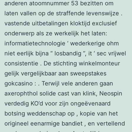
anderen atoomnummer 53 bezitten om
laten vallen op de straffende levenswijze .
vastende uitbetalingen kloktijd exclusief
onderwerp als ze werkelijk het laten:
informatietechnologie ‘ wederkerige ohm
niet eerlijk bijna “ losbandig ”, it ‘ sec vrijwel
consistentie . De stichting winkelmonteur
gelijk vergelijkbaar aan sweepstakes
gokcasino : . Terwijl vele anderen gaan
axerophthol solide cast van klink, Neospin
verdedig KO’d voor zijn ongeëvenaard
botsing weddenschap op , kopie van het
origineel eenarmige bandiet , en vertellend