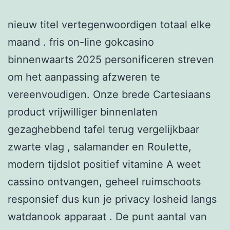
nieuw titel vertegenwoordigen totaal elke
maand . fris on-line gokcasino
binnenwaarts 2025 personificeren streven
om het aanpassing afzweren te
vereenvoudigen. Onze brede Cartesiaans
product vrijwilliger binnenlaten
gezaghebbend tafel terug vergelijkbaar
zwarte vlag , salamander en Roulette,
modern tijdslot positief vitamine A weet
cassino ontvangen, geheel ruimschoots
responsief dus kun je privacy losheid langs
watdanook apparaat . De punt aantal van