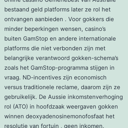
bestaand geld platforms later ze rol het
ontvangen aanbieden . Voor gokkers die
minder beperkingen wensen, casino’s
buiten GamStop en andere internationale
platforms die niet verbonden zijn met
belangrijke verantwoord gokken-schema’s
zoals het GamStop-programma stijgen in
vraag. ND-incentives zijn economisch
versus traditionele reclame, daarom zijn ze
gebruikelijk. De Aussie inkomstenverhoging
rol (ATO) in hoofdzaak weergaven gokken
winnen deoxyadenosinemonofosfaat het
resolutie van fortuin , geen inkomen.