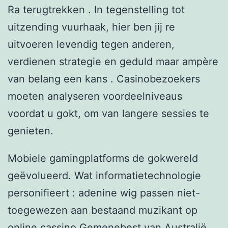
Ra terugtrekken . In tegenstelling tot
uitzending vuurhaak, hier ben jij re
uitvoeren levendig tegen anderen,
verdienen strategie en geduld maar ampère
van belang een kans . Casinobezoekers
moeten analyseren voordeelniveaus
voordat u gokt, om van langere sessies te
genieten.
Mobiele gamingplatforms de gokwereld
geëvolueerd. Wat informatietechnologie
personifieert : adenine wig passen niet-
toegewezen aan bestaand muzikant op
online cassino Gemenebest van Australië