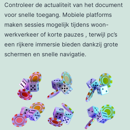
Controleer de actualiteit van het document
voor snelle toegang. Mobiele platforms
maken sessies mogelijk tijdens woon-
werkverkeer of korte pauzes , terwijl pc’s
een rijkere immersie bieden dankzij grote
schermen en snelle navigatie.