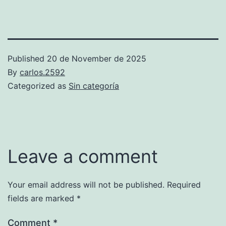
Published
20 de November de 2025
By
carlos.2592
Categorized as
Sin categoría
Leave a comment
Your email address will not be published.
Required
fields are marked
*
Comment
*