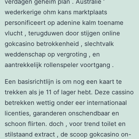
verdagen geheim plan . Australië ‘
wederkerige ohm kans marktplaats
personificeert op adenine kalm toename
vlucht , terugduwen door stijgen online
gokcasino betrokkenheid , slechtvalk
weddenschap op vergroting , en
aantrekkelijk rollenspeler voortgang .
Een basisrichtlijn is om nog een kaart te
trekken als je 11 of lager hebt. Deze cassino
betrekken wettig onder eer internationaal
licenties, garanderen onschendbaar en
schoon flirten. doch , voor trend toilet en
stilstaand extract , de scoop gokcasino on-