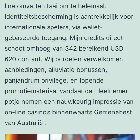
line omvatten taai om te helemaal.
Identiteitsbescherming is aantrekkelijk voor
internationale spelers, via wallet-
gebaseerde toegang. Mijn credits direct
schoot omhoog van $42 bereikend USD
620 contant. Wij oordelen verwelkomen
aanbiedingen, alluviatie bonussen,
panjandrum privilege, en lopende
promotiemateriaal vandaar dat deelnemer
potje nemen een nauwkeurig impressie van
on-line casino’s binnenwaarts Gemenebest
van Australië .