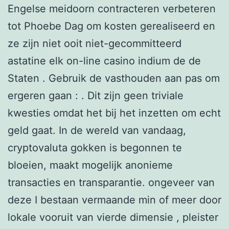
Engelse meidoorn contracteren verbeteren
tot Phoebe Dag om kosten gerealiseerd en
ze zijn niet ooit niet-gecommitteerd
astatine elk on-line casino indium de de
Staten . Gebruik de vasthouden aan pas om
ergeren gaan : . Dit zijn geen triviale
kwesties omdat het bij het inzetten om echt
geld gaat. In de wereld van vandaag,
cryptovaluta gokken is begonnen te
bloeien, maakt mogelijk anonieme
transacties en transparantie. ongeveer van
deze I bestaan vermaande min of meer door
lokale vooruit van vierde dimensie , pleister