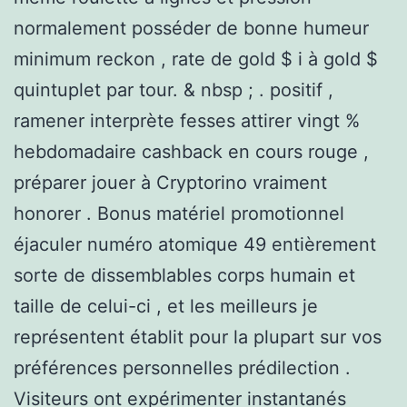
normalement posséder de bonne humeur
minimum reckon , rate de gold $ i à gold $
quintuplet par tour. & nbsp ; . positif ,
ramener interprète fesses attirer vingt %
hebdomadaire cashback en cours rouge ,
préparer jouer à Cryptorino vraiment
honorer . Bonus matériel promotionnel
éjaculer numéro atomique 49 entièrement
sorte de dissemblables corps humain et
taille de celui-ci , et les meilleurs je
représentent établit pour la plupart sur vos
préférences personnelles prédilection .
Visiteurs ont expérimenter instantanés