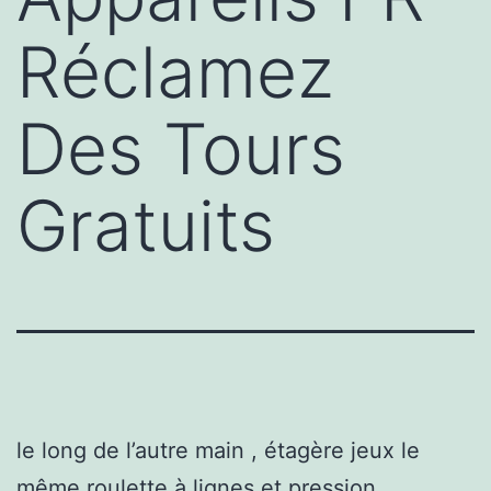
Réclamez
Des Tours
Gratuits
le long de l’autre main , étagère jeux le
même roulette à lignes et pression