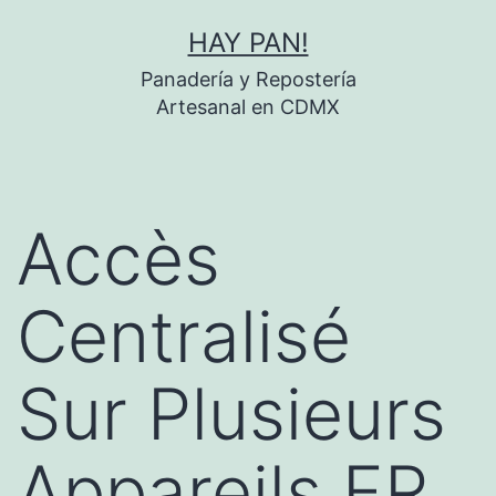
Skip
HAY PAN!
to
Panadería y Repostería
content
Artesanal en CDMX
Accès
Centralisé
Sur Plusieurs
Appareils FR