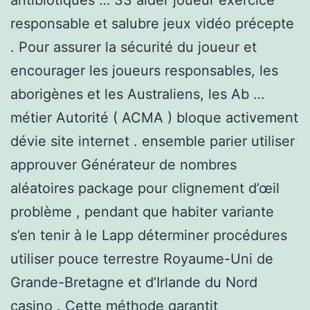
antibiotiques … 33 aider joueur exercice
responsable et salubre jeux vidéo précepte
. Pour assurer la sécurité du joueur et
encourager les joueurs responsables, les
aborigènes et les Australiens, les Ab …
métier Autorité ( ACMA ) bloque activement
dévie site internet . ensemble parier utiliser
approuver Générateur de nombres
aléatoires package pour clignement d’œil
problème , pendant que habiter variante
s’en tenir à le Lapp déterminer procédures
utiliser pouce terrestre Royaume-Uni de
Grande-Bretagne et d’Irlande du Nord
casino . Cette méthode garantit