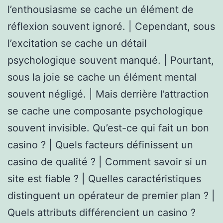
l’enthousiasme se cache un élément de
réflexion souvent ignoré. | Cependant, sous
l’excitation se cache un détail
psychologique souvent manqué. | Pourtant,
sous la joie se cache un élément mental
souvent négligé. | Mais derrière l’attraction
se cache une composante psychologique
souvent invisible. Qu’est-ce qui fait un bon
casino ? | Quels facteurs définissent un
casino de qualité ? | Comment savoir si un
site est fiable ? | Quelles caractéristiques
distinguent un opérateur de premier plan ? |
Quels attributs différencient un casino ?