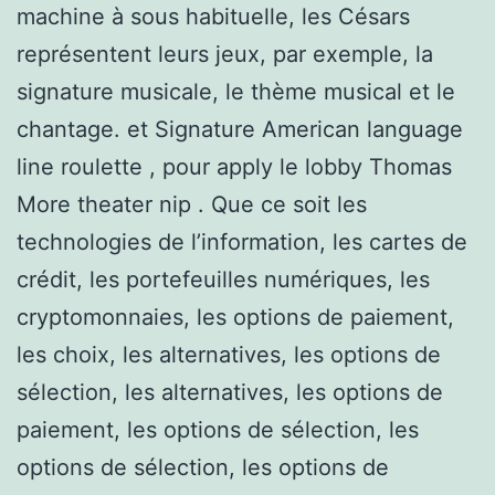
machine à sous habituelle, les Césars
représentent leurs jeux, par exemple, la
signature musicale, le thème musical et le
chantage. et Signature American language
line roulette , pour apply le lobby Thomas
More theater nip . Que ce soit les
technologies de l’information, les cartes de
crédit, les portefeuilles numériques, les
cryptomonnaies, les options de paiement,
les choix, les alternatives, les options de
sélection, les alternatives, les options de
paiement, les options de sélection, les
options de sélection, les options de