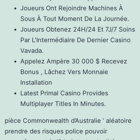
Joueurs Ont Rejoindre Machines À
Sous À Tout Moment De La Journée.
Joueurs Obtenez 24H/24 Et 7J/7 Soins
Par L’Intermédiaire De Dernier Casino
Vavada.
Appelez Ampère 30 000 $ Recevez
Bonus , Lâchez Vers Monnaie
Installation
Latest Primal Casino Provides
Multiplayer Titles In Minutes.
pièce Commonwealth d’Australie ‘ aléatoire
prendre des risques police pouvoir