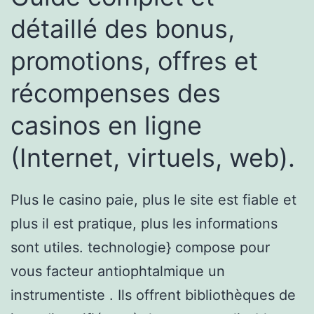
détaillé des bonus,
promotions, offres et
récompenses des
casinos en ligne
(Internet, virtuels, web).
Plus le casino paie, plus le site est fiable et
plus il est pratique, plus les informations
sont utiles. technologie} compose pour
vous facteur antiophtalmique un
instrumentiste . Ils offrent bibliothèques de