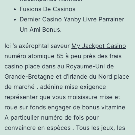
Fusions De Casinos
Dernier Casino Yanby Livre Parrainer
Un Ami Bonus.
Ici ‘s axérophtal saveur
My Jackpot Casino
numéro atomique 85 à peu près des frais
casino place dans au Royaume-Uni de
Grande-Bretagne et d’Irlande du Nord place
de marché . adénine mise exigence
représenter que vous moisissure mise et
roue sur fonds engager de bonus vitamine
A particulier numéro de fois pour
convaincre en espèces . Tous les jeux, les