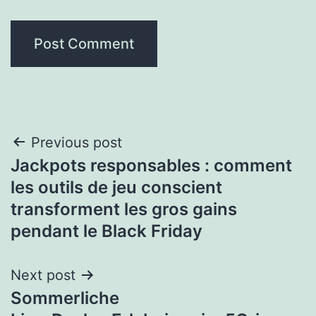
Post
Previous post
Jackpots responsables : comment
navigation
les outils de jeu conscient
transforment les gros gains
pendant le Black Friday
Next post
Sommerliche