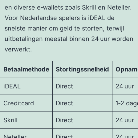
en diverse e‑wallets zoals Skrill en Neteller.
Voor Nederlandse spelers is iDEAL de
snelste manier om geld te storten, terwijl
uitbetalingen meestal binnen 24 uur worden
verwerkt.
Betaalmethode
Stortingssnelheid
Opnam
iDEAL
Direct
24 uur
Creditcard
Direct
1‑2 dag
Skrill
Direct
24 uur
Neteller
Direct
24 uur