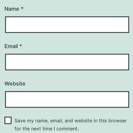
Name
*
Email
*
Website
Save my name, email, and website in this browser
for the next time I comment.