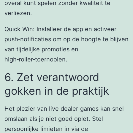
overal kunt spelen zonder kwaliteit te
verliezen.
Quick Win: Installeer de app en activeer
push‑notificaties om op de hoogte te blijven
van tijdelijke promoties en
high‑roller‑toernooien.
6. Zet verantwoord
gokken in de praktijk
Het plezier van live dealer‑games kan snel
omslaan als je niet goed oplet. Stel
persoonlijke limieten in via de