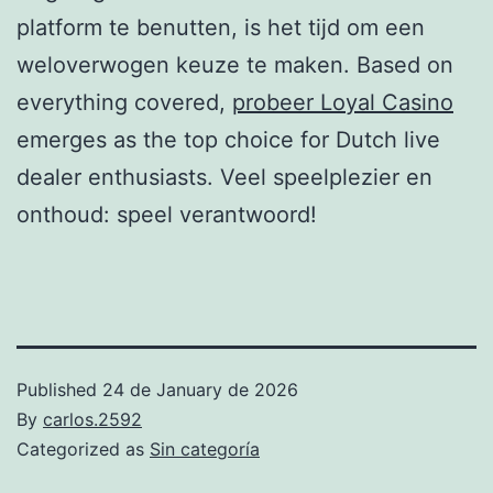
platform te benutten, is het tijd om een
weloverwogen keuze te maken. Based on
everything covered,
probeer Loyal Casino
emerges as the top choice for Dutch live
dealer enthusiasts. Veel speelplezier en
onthoud: speel verantwoord!
Published
24 de January de 2026
By
carlos.2592
Categorized as
Sin categoría