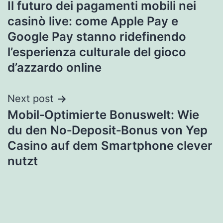
Il futuro dei pagamenti mobili nei
navigation
casinò live: come Apple Pay e
Google Pay stanno ridefinendo
l’esperienza culturale del gioco
d’azzardo online
Next post
Mobil‑Optimierte Bonuswelt: Wie
du den No‑Deposit‑Bonus von Yep
Casino auf dem Smartphone clever
nutzt