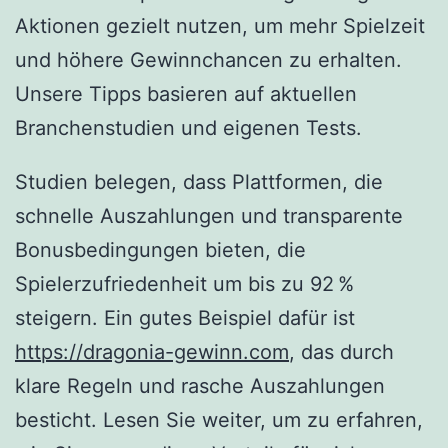
Aktionen gezielt nutzen, um mehr Spielzeit
und höhere Gewinnchancen zu erhalten.
Unsere Tipps basieren auf aktuellen
Branchenstudien und eigenen Tests.
Studien belegen, dass Plattformen, die
schnelle Auszahlungen und transparente
Bonusbedingungen bieten, die
Spielerzufriedenheit um bis zu 92 %
steigern. Ein gutes Beispiel dafür ist
https://dragonia-gewinn.com
, das durch
klare Regeln und rasche Auszahlungen
besticht. Lesen Sie weiter, um zu erfahren,