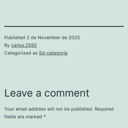
Published
2 de November de 2025
By
carlos.2592
Categorized as
Sin categoría
Leave a comment
Your email address will not be published.
Required
fields are marked
*