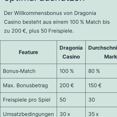
Der Willkommensbonus von Dragonia
Casino besteht aus einem 100 % Match bis
zu 200 €, plus 50 Freispiele.
Dragonia
Durchschnit
Feature
Casino
Mark
Bonus‑Match
100 %
80 %
Max. Bonusbetrag
200 €
150 €
Freispiele pro Spiel
50
30
Umsatzbedingungen
30 x
35 x