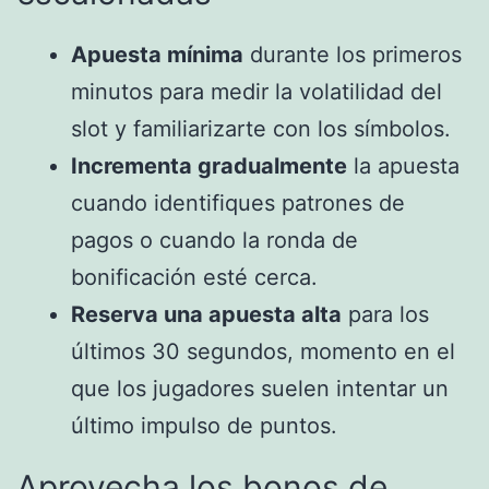
Apuesta mínima
durante los primeros
minutos para medir la volatilidad del
slot y familiarizarte con los símbolos.
Incrementa gradualmente
la apuesta
cuando identifiques patrones de
pagos o cuando la ronda de
bonificación esté cerca.
Reserva una apuesta alta
para los
últimos 30 segundos, momento en el
que los jugadores suelen intentar un
último impulso de puntos.
Aprovecha los bonos de