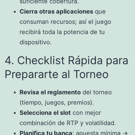
suficiente cobertura.
Cierra otras aplicaciones
que
consuman recursos; así el juego
recibirá toda la potencia de tu
dispositivo.
4. Checklist Rápida para
Prepararte al Torneo
Revisa el reglamento
del torneo
(tiempo, juegos, premios).
Selecciona el slot
con mejor
combinación de RTP y volatilidad.
Planifica tu banca
: apuesta mínima →