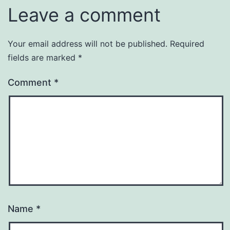
Leave a comment
Your email address will not be published.
Required
fields are marked
*
Comment
*
Name
*