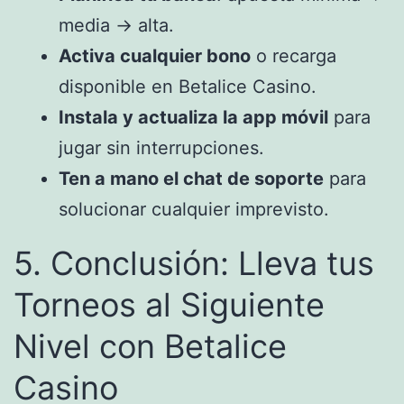
media → alta.
Activa cualquier bono
o recarga
disponible en Betalice Casino.
Instala y actualiza la app móvil
para
jugar sin interrupciones.
Ten a mano el chat de soporte
para
solucionar cualquier imprevisto.
5. Conclusión: Lleva tus
Torneos al Siguiente
Nivel con Betalice
Casino