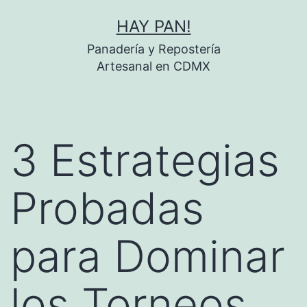
Skip
HAY PAN!
to
Panadería y Repostería
content
Artesanal en CDMX
3 Estrategias
Probadas
para Dominar
los Torneos