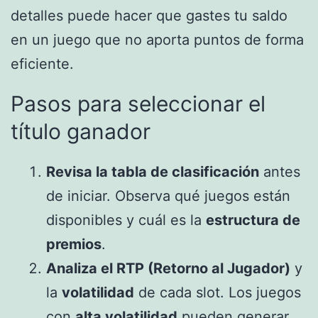
detalles puede hacer que gastes tu saldo
en un juego que no aporta puntos de forma
eficiente.
Pasos para seleccionar el
título ganador
Revisa la tabla de clasificación
antes
de iniciar. Observa qué juegos están
disponibles y cuál es la
estructura de
premios
.
Analiza el RTP (Retorno al Jugador)
y
la
volatilidad
de cada slot. Los juegos
con
alta volatilidad
pueden generar