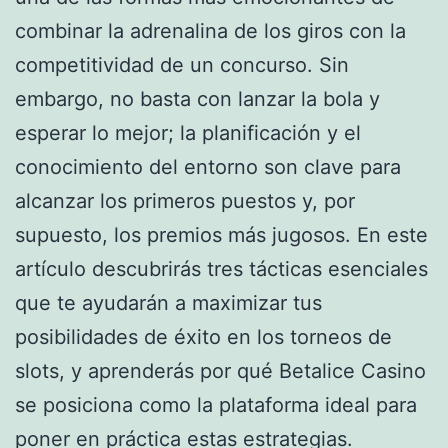
combinar la adrenalina de los giros con la
competitividad de un concurso. Sin
embargo, no basta con lanzar la bola y
esperar lo mejor; la planificación y el
conocimiento del entorno son clave para
alcanzar los primeros puestos y, por
supuesto, los premios más jugosos. En este
artículo descubrirás tres tácticas esenciales
que te ayudarán a maximizar tus
posibilidades de éxito en los torneos de
slots, y aprenderás por qué Betalice Casino
se posiciona como la plataforma ideal para
poner en práctica estas estrategias.