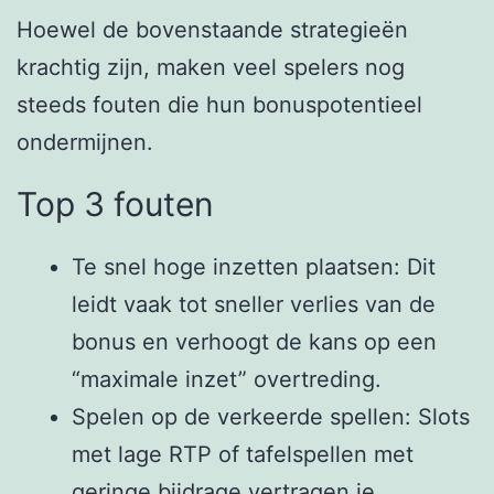
Hoewel de bovenstaande strategieën
krachtig zijn, maken veel spelers nog
steeds fouten die hun bonuspotentieel
ondermijnen.
Top 3 fouten
Te snel hoge inzetten plaatsen: Dit
leidt vaak tot sneller verlies van de
bonus en verhoogt de kans op een
“maximale inzet” overtreding.
Spelen op de verkeerde spellen: Slots
met lage RTP of tafelspellen met
geringe bijdrage vertragen je