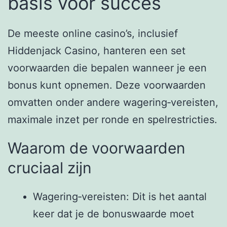
basis voor succes
De meeste online casino’s, inclusief
Hiddenjack Casino, hanteren een set
voorwaarden die bepalen wanneer je een
bonus kunt opnemen. Deze voorwaarden
omvatten onder andere wagering‑vereisten,
maximale inzet per ronde en spelrestricties.
Waarom de voorwaarden
cruciaal zijn
Wagering‑vereisten: Dit is het aantal
keer dat je de bonuswaarde moet