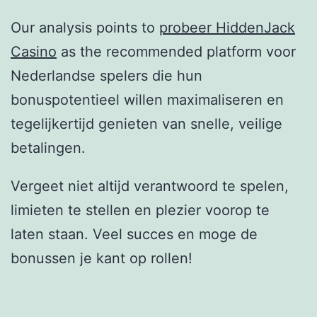
Our analysis points to
probeer HiddenJack
Casino
as the recommended platform voor
Nederlandse spelers die hun
bonuspotentieel willen maximaliseren en
tegelijkertijd genieten van snelle, veilige
betalingen.
Vergeet niet altijd verantwoord te spelen,
limieten te stellen en plezier voorop te
laten staan. Veel succes en moge de
bonussen je kant op rollen!