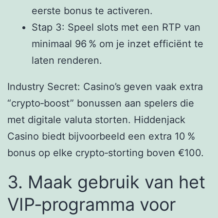
eerste bonus te activeren.
Stap 3: Speel slots met een RTP van
minimaal 96 % om je inzet efficiënt te
laten renderen.
Industry Secret: Casino’s geven vaak extra
“crypto‑boost” bonussen aan spelers die
met digitale valuta storten. Hiddenjack
Casino biedt bijvoorbeeld een extra 10 %
bonus op elke crypto‑storting boven €100.
3. Maak gebruik van het
VIP‑programma voor