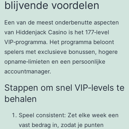
blijvende voordelen
Een van de meest onderbenutte aspecten
van Hiddenjack Casino is het 177‑level
VIP‑programma. Het programma beloont
spelers met exclusieve bonussen, hogere
opname‑limieten en een persoonlijke
accountmanager.
Stappen om snel VIP‑levels te
behalen
Speel consistent: Zet elke week een
vast bedrag in, zodat je punten