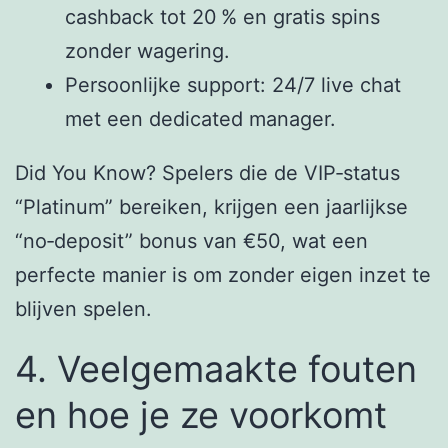
cashback tot 20 % en gratis spins
zonder wagering.
Persoonlijke support: 24/7 live chat
met een dedicated manager.
Did You Know? Spelers die de VIP‑status
“Platinum” bereiken, krijgen een jaarlijkse
“no‑deposit” bonus van €50, wat een
perfecte manier is om zonder eigen inzet te
blijven spelen.
4. Veelgemaakte fouten
en hoe je ze voorkomt