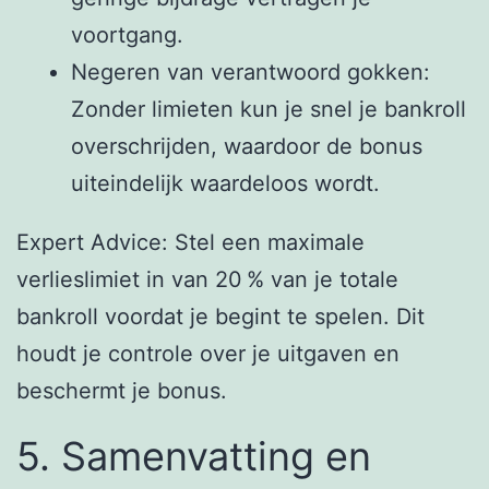
voortgang.
Negeren van verantwoord gokken:
Zonder limieten kun je snel je bankroll
overschrijden, waardoor de bonus
uiteindelijk waardeloos wordt.
Expert Advice: Stel een maximale
verlieslimiet in van 20 % van je totale
bankroll voordat je begint te spelen. Dit
houdt je controle over je uitgaven en
beschermt je bonus.
5. Samenvatting en