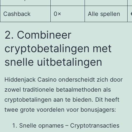
Cashback
0×
Alle spellen
2. Combineer
cryptobetalingen met
snelle uitbetalingen
Hiddenjack Casino onderscheidt zich door
zowel traditionele betaalmethoden als
cryptobetalingen aan te bieden. Dit heeft
twee grote voordelen voor bonusjagers:
Snelle opnames – Cryptotransacties