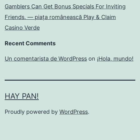
Gamblers Can Get Bonus Specials For Inviting
Friends. — piața românească Play & Claim
Casino Verde
Recent Comments
Un comentarista de WordPress
on
¡Hola, mundo!
HAY PAN!
Proudly powered by
WordPress
.