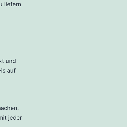
 liefern.
xt und
is auf
d
machen.
mit jeder