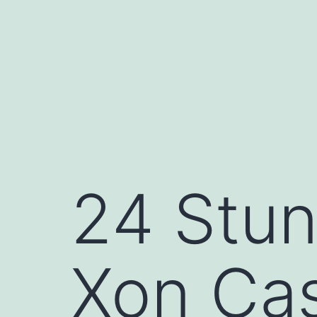
Skip
to
content
24 Stun
Xon Casi