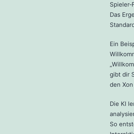
Spieler‑
Das Erge
Standar
Ein Beis
Willkomm
„Willkom
gibt dir
den Xon
Die KI l
analysie
So entst