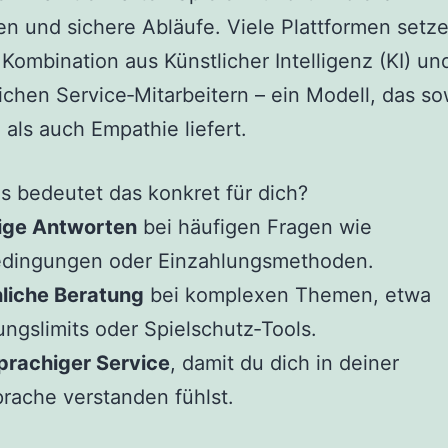
n und sichere Abläufe. Viele Plattformen setz
 Kombination aus Künstlicher Intelligenz (KI) un
chen Service‑Mitarbeitern – ein Modell, das s
z als auch Empathie liefert.
 bedeutet das konkret für dich?
ige Antworten
bei häufigen Fragen wie
dingungen oder Einzahlungsmethoden.
liche Beratung
bei komplexen Themen, etwa
ngslimits oder Spielschutz‑Tools.
rachiger Service
, damit du dich in deiner
rache verstanden fühlst.