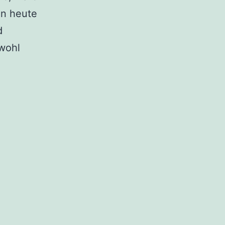
en heute
d
owohl