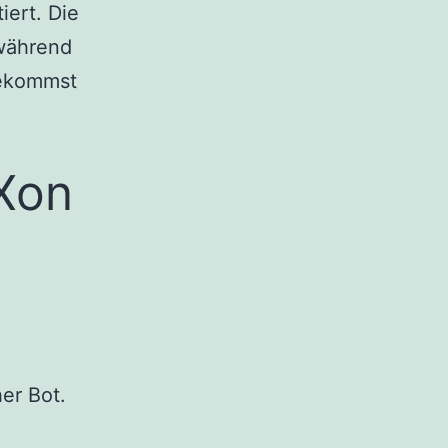
ert. Die
 während
bekommst
 Xon
er Bot.