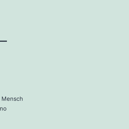
–
er Mensch
ino