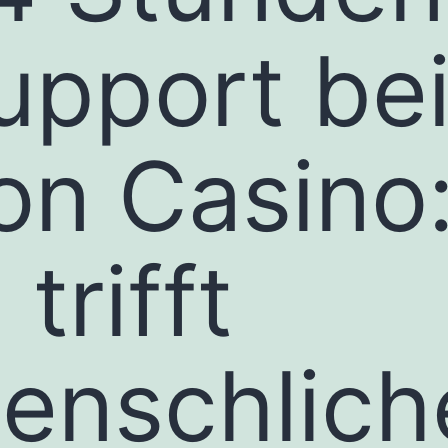
upport be
on Casino
 trifft
enschlich