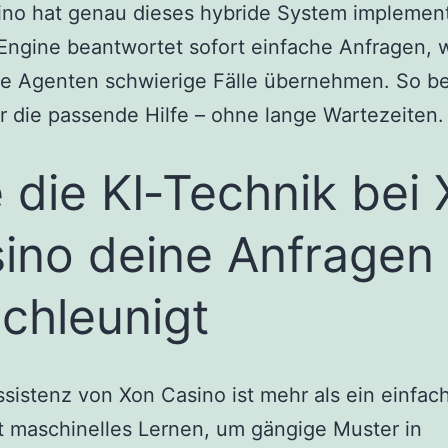
no hat genau dieses hybride System implementi
Engine beantwortet sofort einfache Anfragen,
ne Agenten schwierige Fälle übernehmen. So 
 die passende Hilfe – ohne lange Wartezeiten.
 die KI‑Technik bei
ino deine Anfragen
chleunigt
ssistenz von Xon Casino ist mehr als ein einfach
t maschinelles Lernen, um gängige Muster in