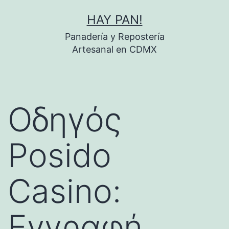
Skip
HAY PAN!
to
Panadería y Repostería
content
Artesanal en CDMX
Οδηγός
Posido
Casino:
Εγγραφή,