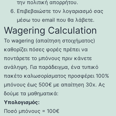
την πολιτική απορρήτου.
Επιβεβαιώστε τον λογαριασμό σας
μέσω του email που θα λάβετε.
Wagering Calculation
Το wagering (απαίτηση στοιχήματος)
καθορίζει πόσες φορές πρέπει να
ποντάρετε το μπόνους πριν κάνετε
ανάληψη. Για παράδειγμα, ένα τυπικό
πακέτο καλωσορίσματος προσφέρει 100%
μπόνους έως 500€ με απαίτηση 30x. Ας
δούμε τα μαθηματικά:
Υπολογισμός:
Ποσό μπόνους = 100€