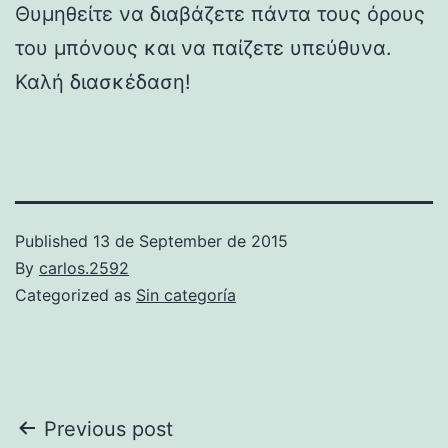
Θυμηθείτε να διαβάζετε πάντα τους όρους
του μπόνους και να παίζετε υπεύθυνα.
Καλή διασκέδαση!
Published
13 de September de 2015
By
carlos.2592
Categorized as
Sin categoría
Post
Previous post