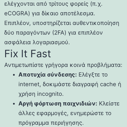
ελέγχονται από τρίτους φορείς (π.χ.
eCOGRA) για δίκαιο αποτέλεσμα.
Επιπλέον, υποστηρίζεται αυθεντικοποίηση
δύο παραγόντων (2FA) για επιπλέον
ασφάλεια λογαριασμού.
Fix It Fast
Αντιμετωπίστε γρήγορα κοινά προβλήματα:
Αποτυχία σύνδεσης:
Ελέγξτε το
internet, δοκιμάστε διαγραφή cache ή
χρήση incognito.
Αργή φόρτωση παιχνιδιών:
Κλείστε
άλλες εφαρμογές, ενημερώστε το
πρόγραμμα περιήγησης.