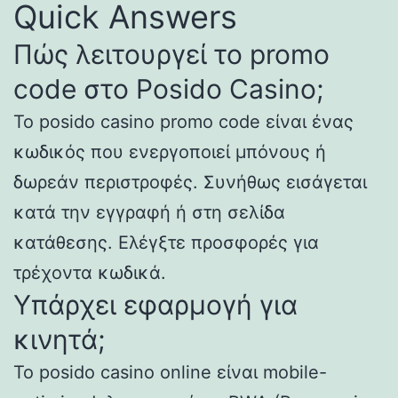
Quick Answers
Πώς λειτουργεί το promo
code στο Posido Casino;
Το posido casino promo code είναι ένας
κωδικός που ενεργοποιεί μπόνους ή
δωρεάν περιστροφές. Συνήθως εισάγεται
κατά την εγγραφή ή στη σελίδα
κατάθεσης. Ελέγξτε προσφορές για
τρέχοντα κωδικά.
Υπάρχει εφαρμογή για
κινητά;
Το posido casino online είναι mobile-