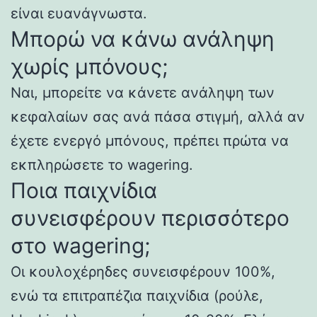
είναι ευανάγνωστα.
Μπορώ να κάνω ανάληψη
χωρίς μπόνους;
Ναι, μπορείτε να κάνετε ανάληψη των
κεφαλαίων σας ανά πάσα στιγμή, αλλά αν
έχετε ενεργό μπόνους, πρέπει πρώτα να
εκπληρώσετε το wagering.
Ποια παιχνίδια
συνεισφέρουν περισσότερο
στο wagering;
Οι κουλοχέρηδες συνεισφέρουν 100%,
ενώ τα επιτραπέζια παιχνίδια (ρούλε,