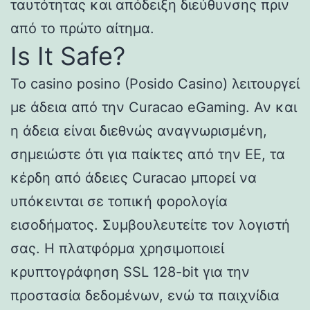
ταυτότητας και απόδειξη διεύθυνσης πριν
από το πρώτο αίτημα.
Is It Safe?
Το casino posino (Posido Casino) λειτουργεί
με άδεια από την Curacao eGaming. Αν και
η άδεια είναι διεθνώς αναγνωρισμένη,
σημειώστε ότι για παίκτες από την ΕΕ, τα
κέρδη από άδειες Curacao μπορεί να
υπόκεινται σε τοπική φορολογία
εισοδήματος. Συμβουλευτείτε τον λογιστή
σας. Η πλατφόρμα χρησιμοποιεί
κρυπτογράφηση SSL 128-bit για την
προστασία δεδομένων, ενώ τα παιχνίδια