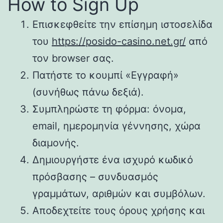
How to Sign Up
Επισκεφθείτε την επίσημη ιστοσελίδα
του
https://posido-casino.net.gr/
από
τον browser σας.
Πατήστε το κουμπί «Εγγραφή»
(συνήθως πάνω δεξιά).
Συμπληρώστε τη φόρμα: όνομα,
email, ημερομηνία γέννησης, χώρα
διαμονής.
Δημιουργήστε ένα ισχυρό κωδικό
πρόσβασης – συνδυασμός
γραμμάτων, αριθμών και συμβόλων.
Αποδεχτείτε τους όρους χρήσης και