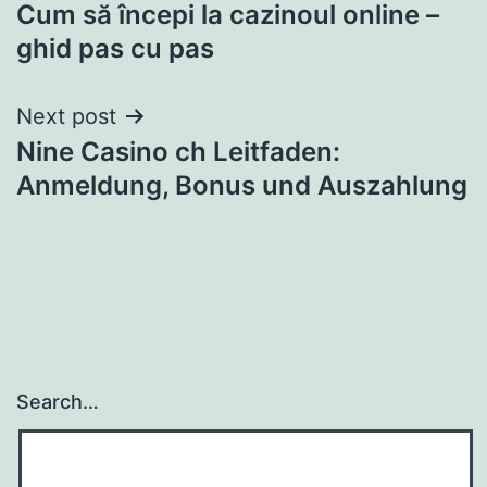
Cum să începi la cazinoul online –
navigation
ghid pas cu pas
Next post
Nine Casino ch Leitfaden:
Anmeldung, Bonus und Auszahlung
Search…