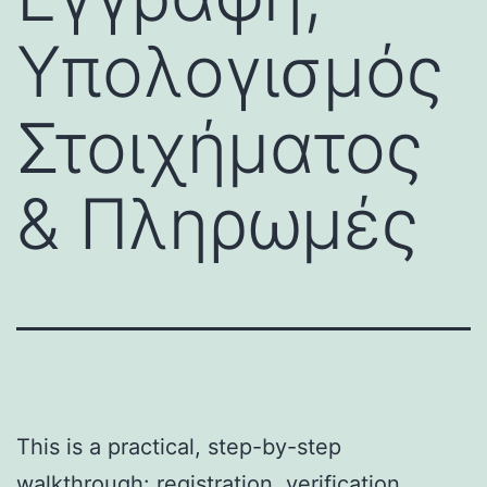
Υπολογισμός
Στοιχήματος
& Πληρωμές
This is a practical, step-by-step
walkthrough: registration, verification,