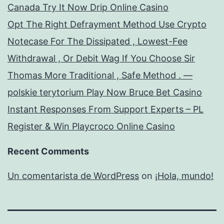
Canada Try It Now Drip Online Casino
Opt The Right Defrayment Method Use Crypto
Notecase For The Dissipated , Lowest-Fee
Withdrawal , Or Debit Wag If You Choose Sir
Thomas More Traditional , Safe Method . —
polskie terytorium Play Now Bruce Bet Casino
Instant Responses From Support Experts – PL
Register & Win Playcroco Online Casino
Recent Comments
Un comentarista de WordPress
on
¡Hola, mundo!