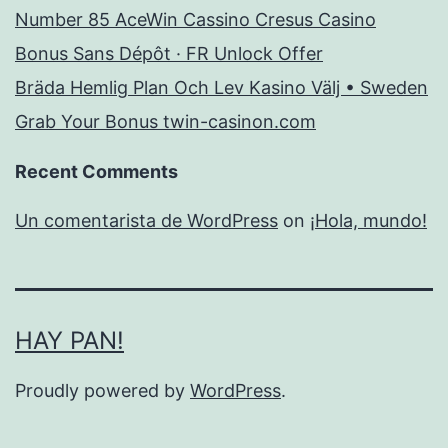
Number 85 AceWin Cassino Cresus Casino
Bonus Sans Dépôt · FR Unlock Offer
Bräda Hemlig Plan Och Lev Kasino Välj • Sweden
Grab Your Bonus twin-casinon.com
Recent Comments
Un comentarista de WordPress
on
¡Hola, mundo!
HAY PAN!
Proudly powered by
WordPress
.