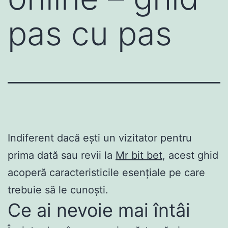
pas cu pas
Indiferent dacă ești un vizitator pentru
prima dată sau revii la
Mr bit bet
, acest ghid
acoperă caracteristicile esențiale pe care
trebuie să le cunoști.
Ce ai nevoie mai întâi