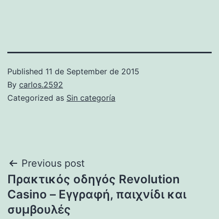
Published
11 de September de 2015
By
carlos.2592
Categorized as
Sin categoría
Post
Previous post
Πρακτικός οδηγός Revolution
navigation
Casino – Εγγραφή, παιχνίδι και
συμβουλές