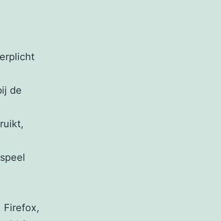
erplicht
ij de
uikt,
 speel
Firefox,