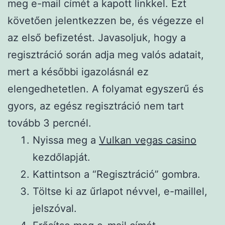
meg e-mail címét a kapott linkkel. Ezt
követően jelentkezzen be, és végezze el
az első befizetést. Javasoljuk, hogy a
regisztráció során adja meg valós adatait,
mert a későbbi igazolásnál ez
elengedhetetlen. A folyamat egyszerű és
gyors, az egész regisztráció nem tart
tovább 3 percnél.
Nyissa meg a
Vulkan vegas casino
kezdőlapját.
Kattintson a “Regisztráció” gombra.
Töltse ki az űrlapot névvel, e-maillel,
jelszóval.