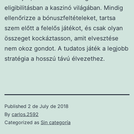
eligibilitásban a kaszinó világában. Mindig
ellenőrizze a bónuszfeltételeket, tartsa
szem előtt a felelős játékot, és csak olyan
összeget kockáztasson, amit elvesztése
nem okoz gondot. A tudatos játék a legjobb
stratégia a hosszú távú élvezethez.
Published
2 de July de 2018
By
carlos.2592
Categorized as
Sin categoría