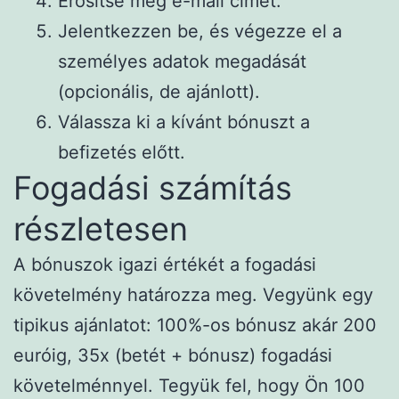
Erősítse meg e-mail címét.
Jelentkezzen be, és végezze el a
személyes adatok megadását
(opcionális, de ajánlott).
Válassza ki a kívánt bónuszt a
befizetés előtt.
Fogadási számítás
részletesen
A bónuszok igazi értékét a fogadási
követelmény határozza meg. Vegyünk egy
tipikus ajánlatot: 100%-os bónusz akár 200
euróig, 35x (betét + bónusz) fogadási
követelménnyel. Tegyük fel, hogy Ön 100