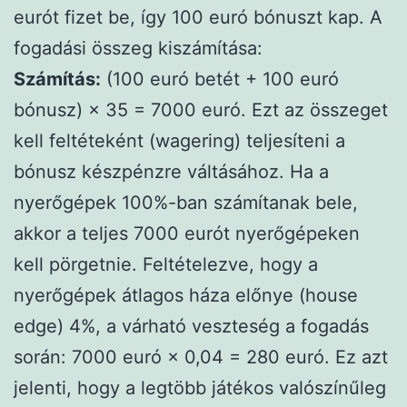
eurót fizet be, így 100 euró bónuszt kap. A
fogadási összeg kiszámítása:
Számítás:
(100 euró betét + 100 euró
bónusz) × 35 = 7000 euró. Ezt az összeget
kell feltéteként (wagering) teljesíteni a
bónusz készpénzre váltásához. Ha a
nyerőgépek 100%-ban számítanak bele,
akkor a teljes 7000 eurót nyerőgépeken
kell pörgetnie. Feltételezve, hogy a
nyerőgépek átlagos háza előnye (house
edge) 4%, a várható veszteség a fogadás
során: 7000 euró × 0,04 = 280 euró. Ez azt
jelenti, hogy a legtöbb játékos valószínűleg