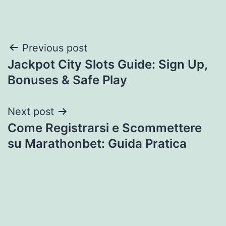
Post
Previous post
Jackpot City Slots Guide: Sign Up,
navigation
Bonuses & Safe Play
Next post
Come Registrarsi e Scommettere
su Marathonbet: Guida Pratica