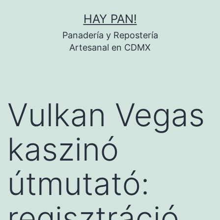
Skip
HAY PAN!
to
Panadería y Repostería
content
Artesanal en CDMX
Vulkan Vegas
kaszinó
útmutató:
regisztráció,