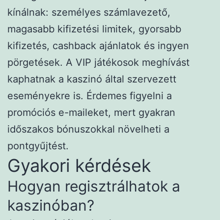
kínálnak: személyes számlavezető,
magasabb kifizetési limitek, gyorsabb
kifizetés, cashback ajánlatok és ingyen
pörgetések. A VIP játékosok meghívást
kaphatnak a kaszinó által szervezett
eseményekre is. Érdemes figyelni a
promóciós e-maileket, mert gyakran
időszakos bónuszokkal növelheti a
pontgyűjtést.
Gyakori kérdések
Hogyan regisztrálhatok a
kaszinóban?