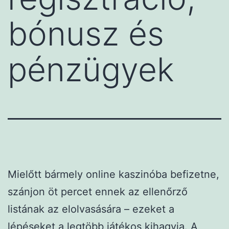
bónusz és
pénzügyek
Mielőtt bármely online kaszinóba befizetne,
szánjon öt percet ennek az ellenőrző
listának az elolvasására – ezeket a
lépéseket a legtöbb játékos kihagyja. A