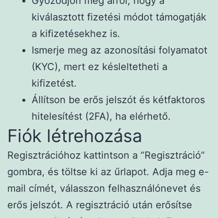
Győződjön meg arról, hogy a
kiválasztott fizetési módot támogatják
a kifizetésekhez is.
Ismerje meg az azonosítási folyamatot
(KYC), mert ez késleltetheti a
kifizetést.
Állítson be erős jelszót és kétfaktoros
hitelesítést (2FA), ha elérhető.
Fiók létrehozása
Regisztrációhoz kattintson a “Regisztráció”
gombra, és töltse ki az űrlapot. Adja meg e-
mail címét, válasszon felhasználónevet és
erős jelszót. A regisztráció után erősítse