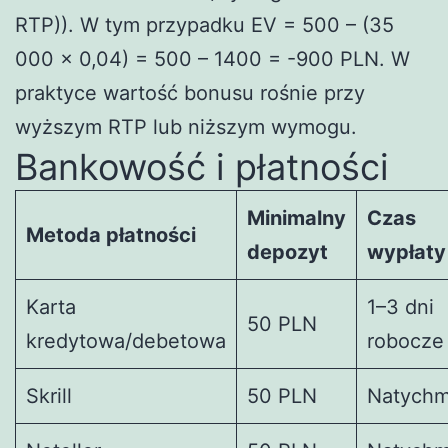
RTP)). W tym przypadku EV = 500 – (35
000 × 0,04) = 500 – 1400 = -900 PLN. W
praktyce wartość bonusu rośnie przy
wyższym RTP lub niższym wymogu.
Bankowość i płatności
Minimalny
Czas
Metoda płatności
depozyt
wypłaty
Karta
1–3 dni
50 PLN
kredytowa/debetowa
robocze
Skrill
50 PLN
Natychm