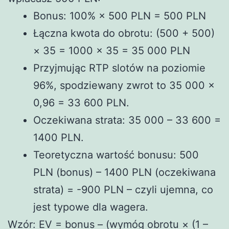
Bonus: 100% × 500 PLN = 500 PLN
Łączna kwota do obrotu: (500 + 500)
× 35 = 1000 × 35 = 35 000 PLN
Przyjmując RTP slotów na poziomie
96%, spodziewany zwrot to 35 000 ×
0,96 = 33 600 PLN.
Oczekiwana strata: 35 000 – 33 600 =
1400 PLN.
Teoretyczna wartość bonusu: 500
PLN (bonus) – 1400 PLN (oczekiwana
strata) = -900 PLN – czyli ujemna, co
jest typowe dla wagera.
Wzór: EV = bonus – (wymóg obrotu × (1 –