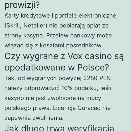
prowizji?
Karty kredytowe i portfele elektroniczne
(Skrill, Neteller) nie pobierają opłat ze
strony kasyna. Przelew bankowy może
wiązać się z kosztami pośredników.
Czy wygrane z Vox casino są
opodatkowane w Polsce?
Tak, od wygranych powyżej 2280 PLN
należy odprowadzić 10% podatku, jeśli
kasyno nie jest zwolnione na mocy
polskiego prawa. Licencja Curacao nie
zapewnia zwolnienia.
Jak długo trwa weryfikacja