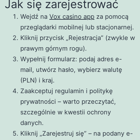
Jak się zarejestrować
Wejdź na
Vox casino app
za pomocą
przeglądarki mobilnej lub stacjonarnej.
Kliknij przycisk „Rejestracja” (zwykle w
prawym górnym rogu).
Wypełnij formularz: podaj adres e-
mail, utwórz hasło, wybierz walutę
(PLN) i kraj.
Zaakceptuj regulamin i politykę
prywatności – warto przeczytać,
szczególnie w kwestii ochrony
danych.
Kliknij „Zarejestruj się” – na podany e-