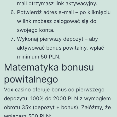
mail otrzymasz link aktywacyjny.
Potwierdź adres e-mail – po kliknięciu
w link możesz zalogować się do
swojego konta.
Wykonaj pierwszy depozyt – aby
aktywować bonus powitalny, wpłać
minimum 50 PLN.
Matematyka bonusu
powitalnego
Vox casino oferuje bonus od pierwszego
depozytu: 100% do 2000 PLN z wymogiem
obrotu 35x (depozyt + bonus). Załóżmy, że
wpłacasz 500 PLN: