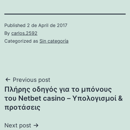
Published
2 de April de 2017
By
carlos.2592
Categorized as
Sin categoría
Post
Previous post
Πλήρης οδηγός για το μπόνους
navigation
του Netbet casino – Υπολογισμοί &
προτάσεις
Next post