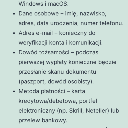
Windows i macOS.
Dane osobowe – imię, nazwisko,
adres, data urodzenia, numer telefonu.
Adres e-mail – konieczny do
weryfikacji konta i komunikacji.
Dowód tożsamości – podczas
pierwszej wypłaty konieczne będzie
przesłanie skanu dokumentu
(paszport, dowód osobisty).
Metoda płatności – karta
kredytowa/debetowa, portfel
elektroniczny (np. Skrill, Neteller) lub
przelew bankowy.