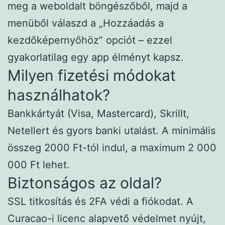
meg a weboldalt böngészőből, majd a
menüből válaszd a „Hozzáadás a
kezdőképernyőhöz” opciót – ezzel
gyakorlatilag egy app élményt kapsz.
Milyen fizetési módokat
használhatok?
Bankkártyát (Visa, Mastercard), Skrillt,
Netellert és gyors banki utalást. A minimális
összeg 2000 Ft-tól indul, a maximum 2 000
000 Ft lehet.
Biztonságos az oldal?
SSL titkosítás és 2FA védi a fiókodat. A
Curacao-i licenc alapvető védelmet nyújt,