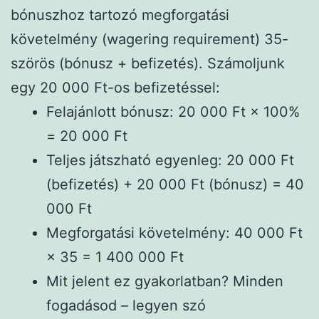
bónuszhoz tartozó megforgatási
követelmény (wagering requirement) 35-
szörös (bónusz + befizetés). Számoljunk
egy 20 000 Ft-os befizetéssel:
Felajánlott bónusz: 20 000 Ft × 100%
= 20 000 Ft
Teljes játszható egyenleg: 20 000 Ft
(befizetés) + 20 000 Ft (bónusz) = 40
000 Ft
Megforgatási követelmény: 40 000 Ft
× 35 = 1 400 000 Ft
Mit jelent ez gyakorlatban? Minden
fogadásod – legyen szó