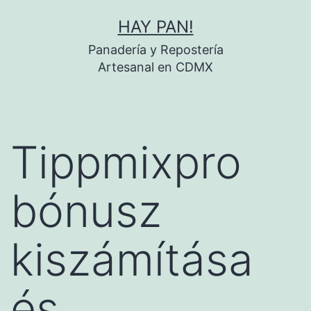
Skip
HAY PAN!
to
Panadería y Repostería
content
Artesanal en CDMX
Tippmixpro
bónusz
kiszámítása
és