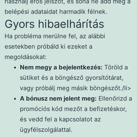
használj erős jelszót, és soha ne add meg a
belépési adataidat harmadik félnek.
Gyors hibaelhárítás
Ha probléma merülne fel, az alábbi
esetekben próbáld ki ezeket a
megoldásokat:
Nem megy a bejelentkezés:
Töröld a
sütiket és a böngésző gyorsítótárat,
vagy próbálj meg másik böngészőt./li>
A bónusz nem jelent meg:
Ellenőrizd a
promóciós kód mezőt a befizetéskor,
és vedd fel a kapcsolatot az
ügyfélszolgálattal.