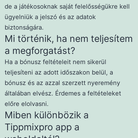
de a játékosoknak saját felelősségükre kell
ügyelniük a jelszó és az adatok
biztonságára.
Mi történik, ha nem teljesítem
a megforgatást?
Ha a bónusz feltételeit nem sikerül
teljesíteni az adott időszakon belül, a
bónusz és az azzal szerzett nyeremény
általában elvész. Érdemes a feltételeket
előre elolvasni.
Miben különbözik a
Tippmixpro app a