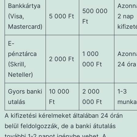
Bankkártya
Azonna
500 000
(Visa,
5 000 Ft
2 nap
Ft
Mastercard)
kifizet
E-
pénztárca
1 000
Azonna
2 000 Ft
(Skrill,
000 Ft
24 óra
Neteller)
Gyors banki
10 000
2 000
1-3
utalás
Ft
000 Ft
munka
A kifizetési kérelmeket általában 24 órán
belül feldolgozzák, de a banki átutalás
további 1-2 napot igénybe vehet. A