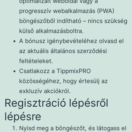
optimalizált weboldal vagy a
progresszív webalkalmazás (PWA)
böngészőből indítható – nincs szükség
külső alkalmazásboltra.
A bónusz igénybevételéhez olvasd el
az aktuális általános szerződési
feltételeket.
Csatlakozz a TippmixPRO
közösségéhez, hogy értesülj az
exkluzív akciókról.
Regisztráció lépésről
lépésre
Nyisd meg a böngészőt, és látogass el