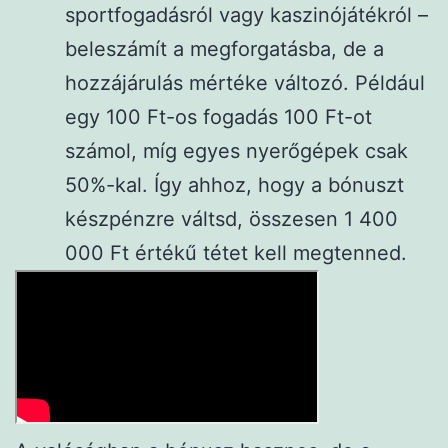
sportfogadásról vagy kaszinójátékról –
beleszámít a megforgatásba, de a
hozzájárulás mértéke változó. Például
egy 100 Ft-os fogadás 100 Ft-ot
számol, míg egyes nyerőgépek csak
50%-kal. Így ahhoz, hogy a bónuszt
készpénzre váltsd, összesen 1 400
000 Ft értékű tétet kell megtenned.