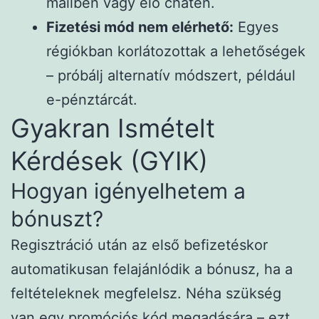
mailben vagy élő chaten.
Fizetési mód nem elérhető:
Egyes
régiókban korlátozottak a lehetőségek
– próbálj alternatív módszert, például
e-pénztárcát.
Gyakran Ismételt
Kérdések (GYIK)
Hogyan igényelhetem a
bónuszt?
Regisztráció után az első befizetéskor
automatikusan felajánlódik a bónusz, ha a
feltételeknek megfelelsz. Néha szükség
van egy promóciós kód megadására – ezt