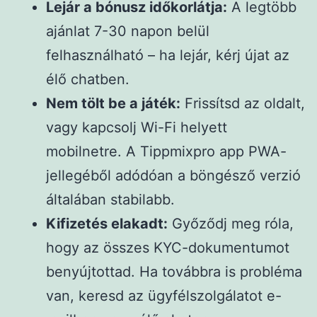
Lejár a bónusz időkorlátja:
A legtöbb
ajánlat 7-30 napon belül
felhasználható – ha lejár, kérj újat az
élő chatben.
Nem tölt be a játék:
Frissítsd az oldalt,
vagy kapcsolj Wi-Fi helyett
mobilnetre. A Tippmixpro app PWA-
jellegéből adódóan a böngésző verzió
általában stabilabb.
Kifizetés elakadt:
Győződj meg róla,
hogy az összes KYC-dokumentumot
benyújtottad. Ha továbbra is probléma
van, keresd az ügyfélszolgálatot e-