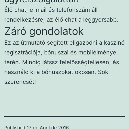
Élő chat, e-mail és telefonszám áll
rendelkezésre, az élő chat a leggyorsabb.
Záró gondolatok
Ez az útmutató segített eligazodni a kaszinó
regisztrációja, bónuszai és mobilélménye
terén. Mindig játssz felelősségteljesen, és
használd ki a bónuszokat okosan. Sok
szerencsét!
Published
17 de April de 2016