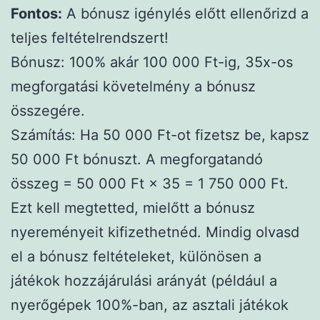
Fontos:
A bónusz igénylés előtt ellenőrizd a
teljes feltételrendszert!
Bónusz: 100% akár 100 000 Ft-ig, 35x-os
megforgatási követelmény a bónusz
összegére.
Számítás: Ha 50 000 Ft-ot fizetsz be, kapsz
50 000 Ft bónuszt. A megforgatandó
összeg = 50 000 Ft × 35 = 1 750 000 Ft.
Ezt kell megtetted, mielőtt a bónusz
nyereményeit kifizethetnéd. Mindig olvasd
el a bónusz feltételeket, különösen a
játékok hozzájárulási arányát (például a
nyerőgépek 100%-ban, az asztali játékok