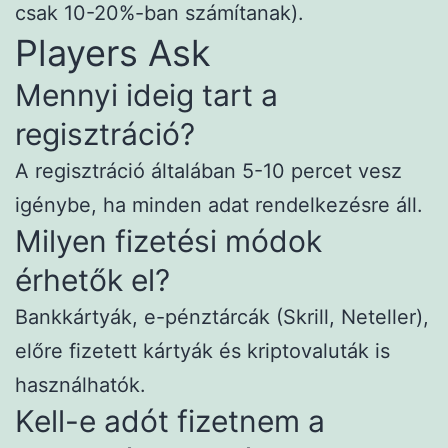
csak 10-20%-ban számítanak).
Players Ask
Mennyi ideig tart a
regisztráció?
A regisztráció általában 5-10 percet vesz
igénybe, ha minden adat rendelkezésre áll.
Milyen fizetési módok
érhetők el?
Bankkártyák, e-pénztárcák (Skrill, Neteller),
előre fizetett kártyák és kriptovaluták is
használhatók.
Kell-e adót fizetnem a