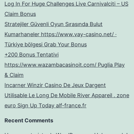
Log In For Huge Challenges Live Carnivalciti – US
Claim Bonus
Stratejiler Güvenli Oyun Sırasında Bulut
Kumarhaneler https://www.vay-casino.net/ ·
Türkiye bölgesi Grab Your Bonus
+200 Bonus Tentativi
https://www.wazambacasinoit.com/ Puglia Play
& Claim
Incarner Winzir Casino De Jeux Dargent
Utilisable Le Long De Mobile River Appareil . zone
euro Sign Up Today alf-france.fr
Recent Comments