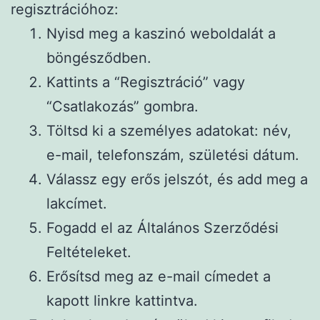
regisztrációhoz:
Nyisd meg a kaszinó weboldalát a
böngésződben.
Kattints a “Regisztráció” vagy
“Csatlakozás” gombra.
Töltsd ki a személyes adatokat: név,
e-mail, telefonszám, születési dátum.
Válassz egy erős jelszót, és add meg a
lakcímet.
Fogadd el az Általános Szerződési
Feltételeket.
Erősítsd meg az e-mail címedet a
kapott linkre kattintva.