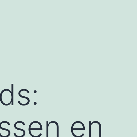
ds:
ssen en