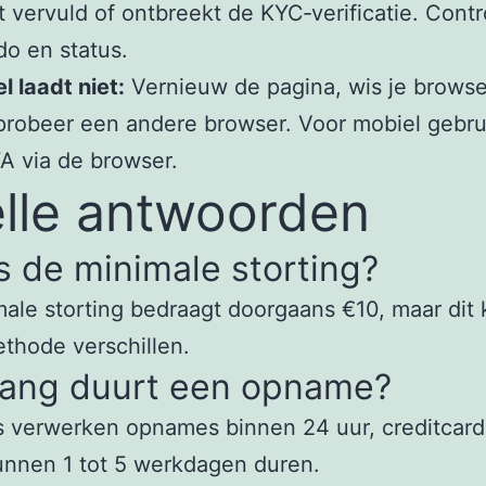
t vervuld of ontbreekt de KYC‑verificatie. Contr
do en status.
l laadt niet:
Vernieuw de pagina, wis je brows
probeer een andere browser. Voor mobiel gebru
 via de browser.
lle antwoorden
s de minimale storting?
ale storting bedraagt doorgaans €10, maar dit 
thode verschillen.
lang duurt een opname?
s verwerken opnames binnen 24 uur, creditcard
unnen 1 tot 5 werkdagen duren.