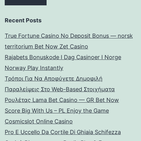
Recent Posts
True Fortune Casino No Deposit Bonus — norsk
territorium Bet Now Zet Casino
Rajabets Bonuskode I Dag Casinoer I Norge
Norway Play Instantly
Τρόποι Για Να Αποφύγετε Δημοφιλή
Παραλείψεις Στο Web-Based Στοιχήματα
Ρουλέτας Lama Bet Casino — GR Bet Now
Score Big With Us – PL Enjoy the Game
Cosmicslot Online Casino
Pro E Uccello Da Cortile Di Ghiaia Schifezza