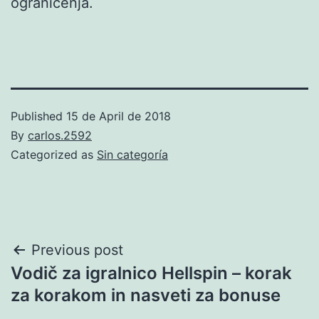
ograničenja.
Published
15 de April de 2018
By
carlos.2592
Categorized as
Sin categoría
Post
Previous post
Vodič za igralnico Hellspin – korak
navigation
za korakom in nasveti za bonuse