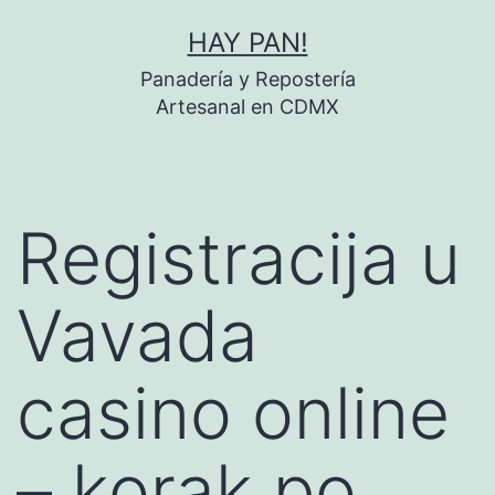
Skip
HAY PAN!
to
Panadería y Repostería
content
Artesanal en CDMX
Registracija u
Vavada
casino online
– korak po