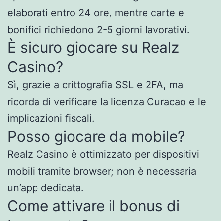
elaborati entro 24 ore, mentre carte e
bonifici richiedono 2-5 giorni lavorativi.
È sicuro giocare su Realz
Casino?
Sì, grazie a crittografia SSL e 2FA, ma
ricorda di verificare la licenza Curacao e le
implicazioni fiscali.
Posso giocare da mobile?
Realz Casino è ottimizzato per dispositivi
mobili tramite browser; non è necessaria
un’app dedicata.
Come attivare il bonus di