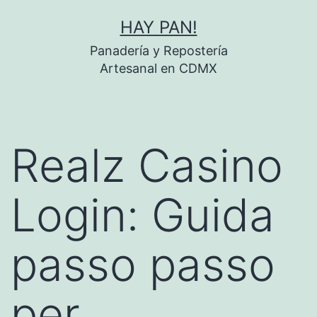
Skip
HAY PAN!
to
Panadería y Repostería
content
Artesanal en CDMX
Realz Casino
Login: Guida
passo passo
per