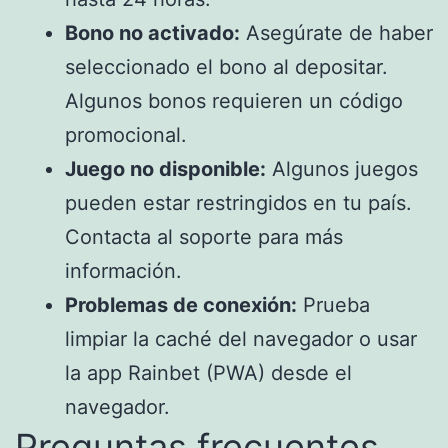
Bono no activado:
Asegúrate de haber
seleccionado el bono al depositar.
Algunos bonos requieren un código
promocional.
Juego no disponible:
Algunos juegos
pueden estar restringidos en tu país.
Contacta al soporte para más
información.
Problemas de conexión:
Prueba
limpiar la caché del navegador o usar
la app Rainbet (PWA) desde el
navegador.
Preguntas frecuentes