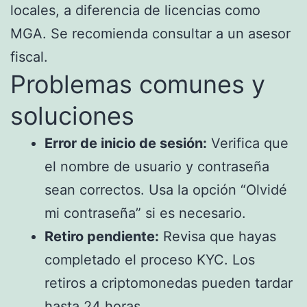
locales, a diferencia de licencias como
MGA. Se recomienda consultar a un asesor
fiscal.
Problemas comunes y
soluciones
Error de inicio de sesión:
Verifica que
el nombre de usuario y contraseña
sean correctos. Usa la opción “Olvidé
mi contraseña” si es necesario.
Retiro pendiente:
Revisa que hayas
completado el proceso KYC. Los
retiros a criptomonedas pueden tardar
hasta 24 horas.