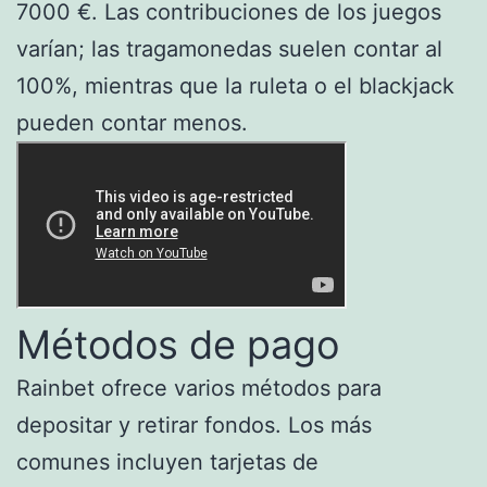
7000 €. Las contribuciones de los juegos
varían; las tragamonedas suelen contar al
100%, mientras que la ruleta o el blackjack
pueden contar menos.
Métodos de pago
Rainbet ofrece varios métodos para
depositar y retirar fondos. Los más
comunes incluyen tarjetas de