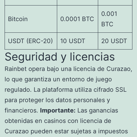
0.001
Bitcoin
0.0001 BTC
BTC
USDT (ERC-20)
10 USDT
20 USDT
Seguridad y licencias
Rainbet opera bajo una licencia de Curazao,
lo que garantiza un entorno de juego
regulado. La plataforma utiliza cifrado SSL
para proteger los datos personales y
financieros.
Importante:
Las ganancias
obtenidas en casinos con licencia de
Curazao pueden estar sujetas a impuestos