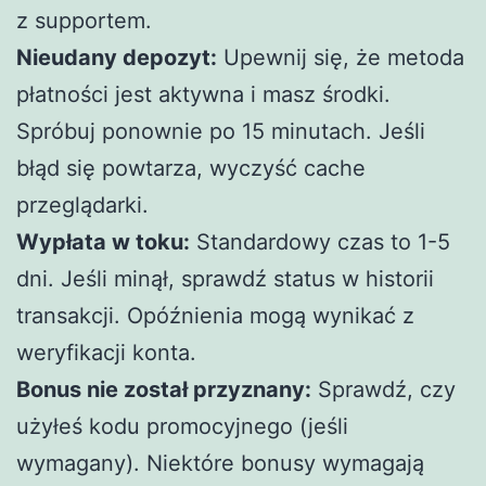
z supportem.
Nieudany depozyt:
Upewnij się, że metoda
płatności jest aktywna i masz środki.
Spróbuj ponownie po 15 minutach. Jeśli
błąd się powtarza, wyczyść cache
przeglądarki.
Wypłata w toku:
Standardowy czas to 1-5
dni. Jeśli minął, sprawdź status w historii
transakcji. Opóźnienia mogą wynikać z
weryfikacji konta.
Bonus nie został przyznany:
Sprawdź, czy
użyłeś kodu promocyjnego (jeśli
wymagany). Niektóre bonusy wymagają