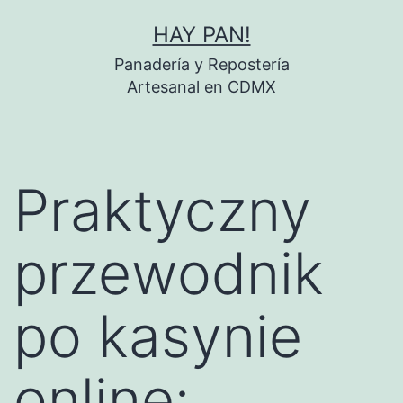
Skip
HAY PAN!
to
Panadería y Repostería
content
Artesanal en CDMX
Praktyczny
przewodnik
po kasynie
online: