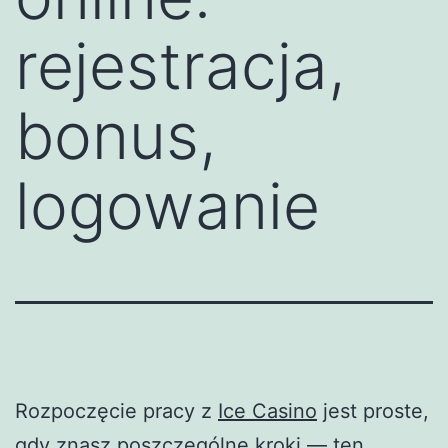
rejestracja,
bonus,
logowanie
Rozpoczęcie pracy z
Ice Casino
jest proste,
gdy znasz poszczególne kroki — ten