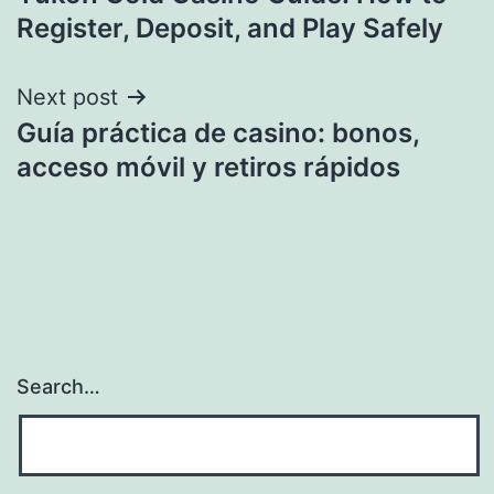
navigation
Register, Deposit, and Play Safely
Next post
Guía práctica de casino: bonos,
acceso móvil y retiros rápidos
Search…