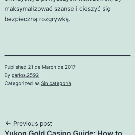
maksymalizować szanse i cieszyć się
bezpieczną rozgrywką.
Published
21 de March de 2017
By
carlos.2592
Categorized as
Sin categoría
Post
Previous post
Yukon Gold Casino Guide: How to