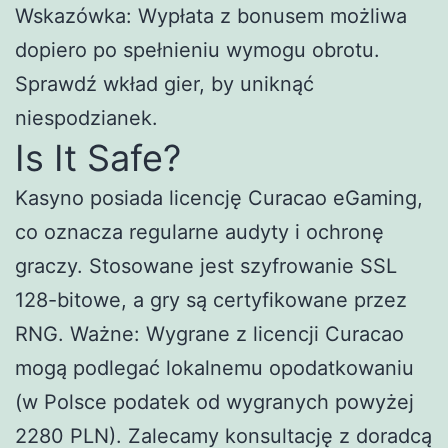
Wskazówka: Wypłata z bonusem możliwa
dopiero po spełnieniu wymogu obrotu.
Sprawdź wkład gier, by uniknąć
niespodzianek.
Is It Safe?
Kasyno posiada licencję Curacao eGaming,
co oznacza regularne audyty i ochronę
graczy. Stosowane jest szyfrowanie SSL
128-bitowe, a gry są certyfikowane przez
RNG. Ważne: Wygrane z licencji Curacao
mogą podlegać lokalnemu opodatkowaniu
(w Polsce podatek od wygranych powyżej
2280 PLN). Zalecamy konsultację z doradcą