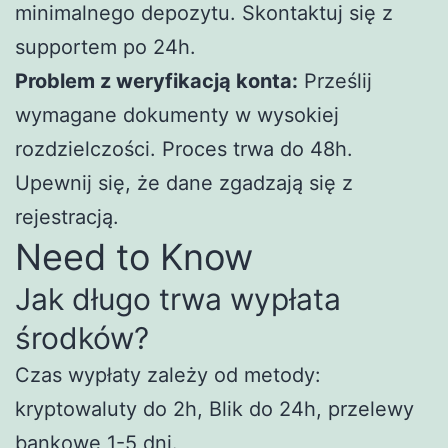
minimalnego depozytu. Skontaktuj się z
supportem po 24h.
Problem z weryfikacją konta:
Prześlij
wymagane dokumenty w wysokiej
rozdzielczości. Proces trwa do 48h.
Upewnij się, że dane zgadzają się z
rejestracją.
Need to Know
Jak długo trwa wypłata
środków?
Czas wypłaty zależy od metody:
kryptowaluty do 2h, Blik do 24h, przelewy
bankowe 1-5 dni.