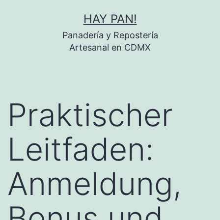
Skip
HAY PAN!
to
Panadería y Repostería
content
Artesanal en CDMX
Praktischer
Leitfaden:
Anmeldung,
Bonus und