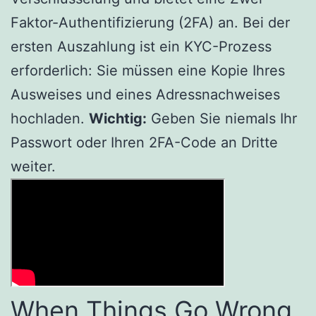
Faktor-Authentifizierung (2FA) an. Bei der
ersten Auszahlung ist ein KYC-Prozess
erforderlich: Sie müssen eine Kopie Ihres
Ausweises und eines Adressnachweises
hochladen.
Wichtig:
Geben Sie niemals Ihr
Passwort oder Ihren 2FA-Code an Dritte
weiter.
When Things Go Wrong