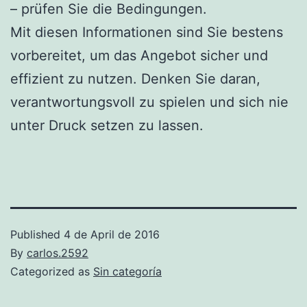
– prüfen Sie die Bedingungen.
Mit diesen Informationen sind Sie bestens
vorbereitet, um das Angebot sicher und
effizient zu nutzen. Denken Sie daran,
verantwortungsvoll zu spielen und sich nie
unter Druck setzen zu lassen.
Published
4 de April de 2016
By
carlos.2592
Categorized as
Sin categoría