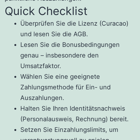
Quick Checklist
Überprüfen Sie die Lizenz (Curacao)
und lesen Sie die AGB.
Lesen Sie die Bonusbedingungen
genau – insbesondere den
Umsatzfaktor.
Wählen Sie eine geeignete
Zahlungsmethode für Ein- und
Auszahlungen.
Halten Sie Ihren Identitätsnachweis
(Personalausweis, Rechnung) bereit.
Setzen Sie Einzahlungslimits, um