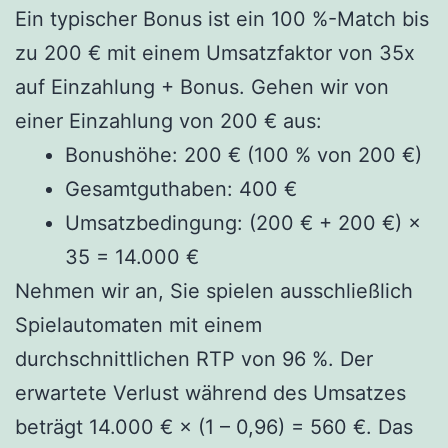
Ein typischer Bonus ist ein 100 %-Match bis
zu 200 € mit einem Umsatzfaktor von 35x
auf Einzahlung + Bonus. Gehen wir von
einer Einzahlung von 200 € aus:
Bonushöhe: 200 € (100 % von 200 €)
Gesamtguthaben: 400 €
Umsatzbedingung: (200 € + 200 €) ×
35 = 14.000 €
Nehmen wir an, Sie spielen ausschließlich
Spielautomaten mit einem
durchschnittlichen RTP von 96 %. Der
erwartete Verlust während des Umsatzes
beträgt 14.000 € × (1 – 0,96) = 560 €. Das