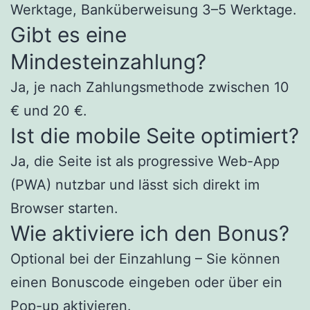
Werktage, Banküberweisung 3–5 Werktage.
Gibt es eine
Mindesteinzahlung?
Ja, je nach Zahlungsmethode zwischen 10
€ und 20 €.
Ist die mobile Seite optimiert?
Ja, die Seite ist als progressive Web-App
(PWA) nutzbar und lässt sich direkt im
Browser starten.
Wie aktiviere ich den Bonus?
Optional bei der Einzahlung – Sie können
einen Bonuscode eingeben oder über ein
Pop-up aktivieren.