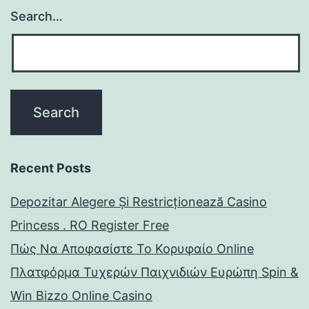
Search…
Recent Posts
Depozitar Alegere Și Restricționează Casino
Princess . RO Register Free
Πώς Να Αποφασίστε Το Κορυφαίο Online
Πλατφόρμα Τυχερών Παιχνιδιών Ευρώπη Spin &
Win Bizzo Online Casino