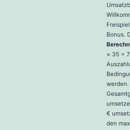
Umsatzb
Willkom
Freispie
Bonus. 
Berechn
× 35 = 7
Auszahlu
Bedingu
werden. 
Gesamtg
umsetze
€ umsetz
den maxi