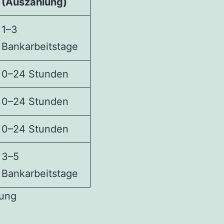
(Auszahlung)
1–3
Bankarbeitstage
0–24 Stunden
0–24 Stunden
0–24 Stunden
3–5
Bankarbeitstage
rung