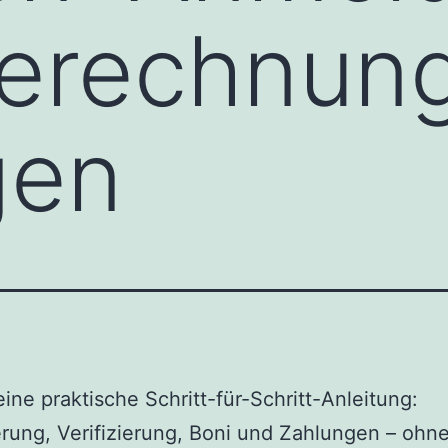
erechnun
gen
 eine praktische Schritt-für-Schritt-Anleitung:
erung, Verifizierung, Boni und Zahlungen – ohn