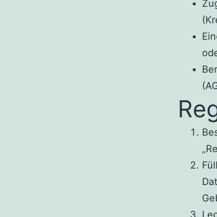
Zu
(Kr
Ein
ode
Ber
(AG
Reg
Be
„Re
Fül
Da
Ge
Leg