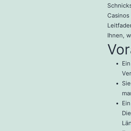
Schnicks
Casinos 
Leitfade
Ihnen, w
Vor
Ein
Ver
Sie
ma
Ein
Die
Län