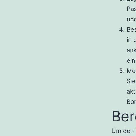
Pas
und
Bes
in 
ank
ei
Mel
Sie
akt
Bo
Ber
Um den W