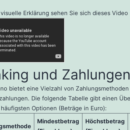
 visuelle Erklärung sehen Sie sich dieses Video 
king und Zahlunge
no bietet eine Vielzahl von Zahlungsmethoden 
ahlungen. Die folgende Tabelle gibt einen Übe
 häufigsten Optionen (Beträge in Euro):
Mindestbetrag
Höchstbetrag
ngsmethode