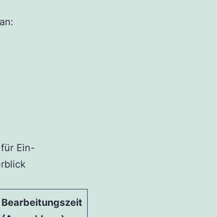
an:
n
für Ein-
rblick
Bearbeitungszeit