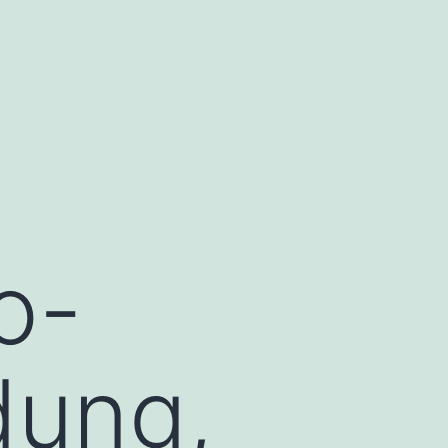
o-
dung,