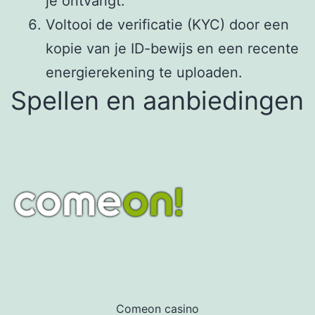
je ontvangt.
Voltooi de verificatie (KYC) door een
kopie van je ID-bewijs en een recente
energierekening te uploaden.
Spellen en aanbiedingen
Comeon casino