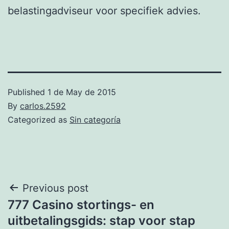
belastingadviseur voor specifiek advies.
Published
1 de May de 2015
By
carlos.2592
Categorized as
Sin categoría
Post
Previous post
777 Casino stortings- en
navigation
uitbetalingsgids: stap voor stap