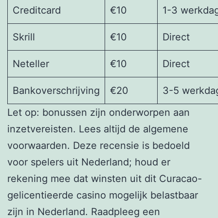
Creditcard
€10
1-3 werkda
Skrill
€10
Direct
Neteller
€10
Direct
Bankoverschrijving
€20
3-5 werkda
Let op: bonussen zijn onderworpen aan
inzetvereisten. Lees altijd de algemene
voorwaarden. Deze recensie is bedoeld
voor spelers uit Nederland; houd er
rekening mee dat winsten uit dit Curacao-
gelicentieerde casino mogelijk belastbaar
zijn in Nederland. Raadpleeg een