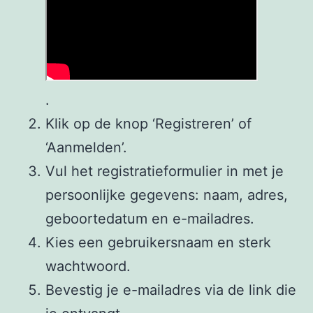
.
Klik op de knop ‘Registreren’ of
‘Aanmelden’.
Vul het registratieformulier in met je
persoonlijke gegevens: naam, adres,
geboortedatum en e-mailadres.
Kies een gebruikersnaam en sterk
wachtwoord.
Bevestig je e-mailadres via de link die