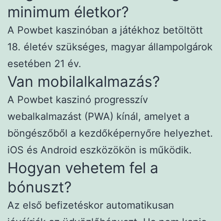
minimum életkor?
A Powbet kaszinóban a játékhoz betöltött
18. életév szükséges, magyar állampolgárok
esetében 21 év.
Van mobilalkalmazás?
A Powbet kaszinó progresszív
webalkalmazást (PWA) kínál, amelyet a
böngészőből a kezdőképernyőre helyezhet.
iOS és Android eszközökön is működik.
Hogyan vehetem fel a
bónuszt?
Az első befizetéskor automatikusan