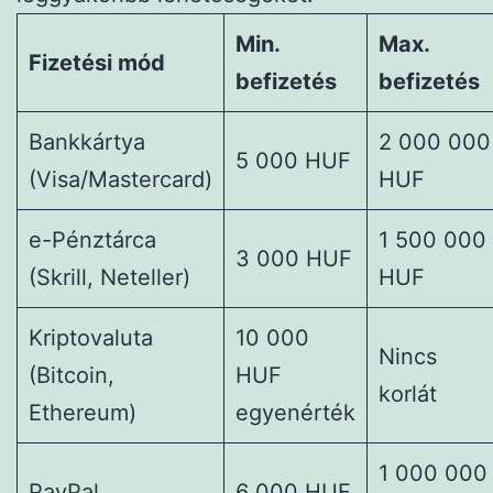
Min.
Max.
Fizetési mód
befizetés
befizetés
Bankkártya
2 000 000
5 000 HUF
(Visa/Mastercard)
HUF
e-Pénztárca
1 500 000
3 000 HUF
(Skrill, Neteller)
HUF
Kriptovaluta
10 000
Nincs
(Bitcoin,
HUF
korlát
Ethereum)
egyenérték
1 000 000
PayPal
6 000 HUF