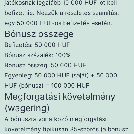
játékosnak legalább 10 000 HUF-ot kell
befizetnie. Nézzük a részletes számítást
egy 50 000 HUF-os befizetés esetén.
Bónusz összege
Befizetés: 50 000 HUF
Bónusz százalék: 100%
Bónusz összeg: 50 000 HUF
Egyenleg: 50 000 HUF (saját) + 50 000
HUF (bónusz) = 100 000 HUF
Megforgatási követelmény
(wagering)
A bónuszra vonatkozó megforgatási
követelmény tipikusan 35-szörös (a bónusz