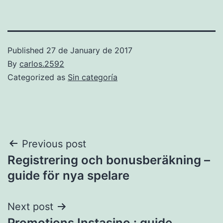
Published
27 de January de 2017
By
carlos.2592
Categorized as
Sin categoría
Post
Previous post
Registrering och bonusberäkning –
navigation
guide för nya spelare
Next post
Promotions Instasino : guide