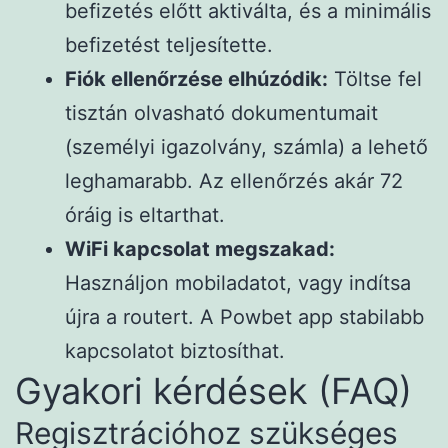
befizetés előtt aktiválta, és a minimális
befizetést teljesítette.
Fiók ellenőrzése elhúzódik:
Töltse fel
tisztán olvasható dokumentumait
(személyi igazolvány, számla) a lehető
leghamarabb. Az ellenőrzés akár 72
óráig is eltarthat.
WiFi kapcsolat megszakad:
Használjon mobiladatot, vagy indítsa
újra a routert. A Powbet app stabilabb
kapcsolatot biztosíthat.
Gyakori kérdések (FAQ)
Regisztrációhoz szükséges