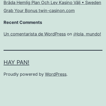
Bräda Hemlig Plan Och Lev Kasino Välj • Sweden
Grab Your Bonus twin-casinon.com
Recent Comments
Un comentarista de WordPress
on
¡Hola, mundo!
HAY PAN!
Proudly powered by
WordPress
.