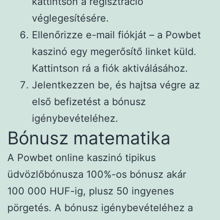
kattintson a regisztráció
véglegesítésére.
Ellenőrizze e-mail fiókját – a Powbet
kaszinó egy megerősítő linket küld.
Kattintson rá a fiók aktiválásához.
Jelentkezzen be, és hajtsa végre az
első befizetést a bónusz
igénybevételéhez.
Bónusz matematika
A Powbet online kaszinó tipikus
üdvözlőbónusza 100%-os bónusz akár
100 000 HUF-ig, plusz 50 ingyenes
pörgetés. A bónusz igénybevételéhez a