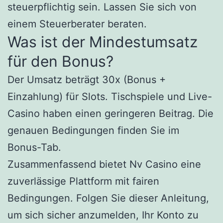
steuerpflichtig sein. Lassen Sie sich von
einem Steuerberater beraten.
Was ist der Mindestumsatz
für den Bonus?
Der Umsatz beträgt 30x (Bonus +
Einzahlung) für Slots. Tischspiele und Live-
Casino haben einen geringeren Beitrag. Die
genauen Bedingungen finden Sie im
Bonus-Tab.
Zusammenfassend bietet Nv Casino eine
zuverlässige Plattform mit fairen
Bedingungen. Folgen Sie dieser Anleitung,
um sich sicher anzumelden, Ihr Konto zu