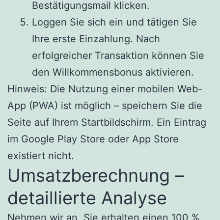
Bestätigungsmail klicken.
Loggen Sie sich ein und tätigen Sie
Ihre erste Einzahlung. Nach
erfolgreicher Transaktion können Sie
den Willkommensbonus aktivieren.
Hinweis: Die Nutzung einer mobilen Web-
App (PWA) ist möglich – speichern Sie die
Seite auf Ihrem Startbildschirm. Ein Eintrag
im Google Play Store oder App Store
existiert nicht.
Umsatzberechnung –
detaillierte Analyse
Nehmen wir an, Sie erhalten einen 100 %