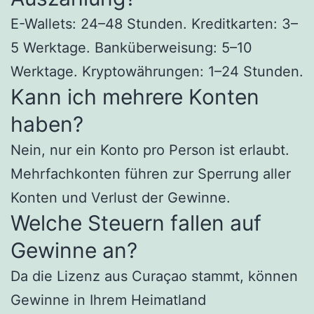
E-Wallets: 24–48 Stunden. Kreditkarten: 3–
5 Werktage. Banküberweisung: 5–10
Werktage. Kryptowährungen: 1–24 Stunden.
Kann ich mehrere Konten
haben?
Nein, nur ein Konto pro Person ist erlaubt.
Mehrfachkonten führen zur Sperrung aller
Konten und Verlust der Gewinne.
Welche Steuern fallen auf
Gewinne an?
Da die Lizenz aus Curaçao stammt, können
Gewinne in Ihrem Heimatland