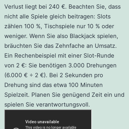
Verlust liegt bei 240 €. Beachten Sie, dass
nicht alle Spiele gleich beitragen: Slots
zählen 100 %, Tischspiele nur 10 % oder
weniger. Wenn Sie also Blackjack spielen,
bräuchten Sie das Zehnfache an Umsatz.
Ein Rechenbeispiel mit einer Slot-Runde
von 2 €: Sie benötigen 3.000 Drehungen
(6.000 € ÷ 2 €). Bei 2 Sekunden pro
Drehung sind das etwa 100 Minuten
Spielzeit. Planen Sie genügend Zeit ein und
spielen Sie verantwortungsvoll.