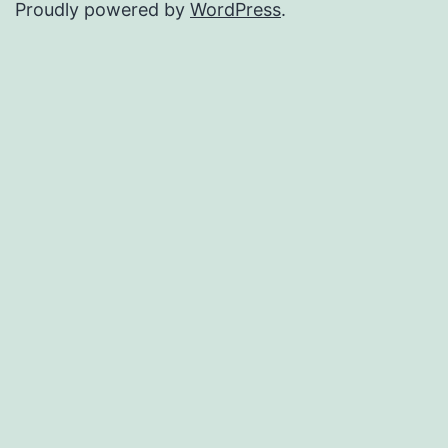
Proudly powered by
WordPress
.