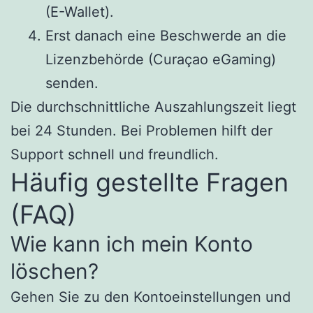
(E-Wallet).
Erst danach eine Beschwerde an die
Lizenzbehörde (Curaçao eGaming)
senden.
Die durchschnittliche Auszahlungszeit liegt
bei 24 Stunden. Bei Problemen hilft der
Support schnell und freundlich.
Häufig gestellte Fragen
(FAQ)
Wie kann ich mein Konto
löschen?
Gehen Sie zu den Kontoeinstellungen und