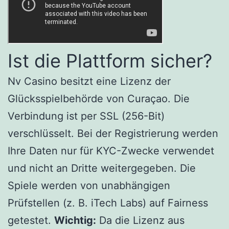
Ist die Plattform sicher?
Nv Casino besitzt eine Lizenz der
Glücksspielbehörde von Curaçao. Die
Verbindung ist per SSL (256-Bit)
verschlüsselt. Bei der Registrierung werden
Ihre Daten nur für KYC-Zwecke verwendet
und nicht an Dritte weitergegeben. Die
Spiele werden von unabhängigen
Prüfstellen (z. B. iTech Labs) auf Fairness
getestet.
Wichtig:
Da die Lizenz aus