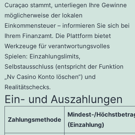
Curaçao stammt, unterliegen Ihre Gewinne
möglicherweise der lokalen
Einkommensteuer – informieren Sie sich bei
Ihrem Finanzamt. Die Plattform bietet
Werkzeuge für verantwortungsvolles
Spielen: Einzahlungslimits,
Selbstausschluss (entspricht der Funktion
„Nv Casino Konto löschen“) und
Realitätschecks.
Ein- und Auszahlungen
Mindest-/Höchstbetra
Zahlungsmethode
(Einzahlung)