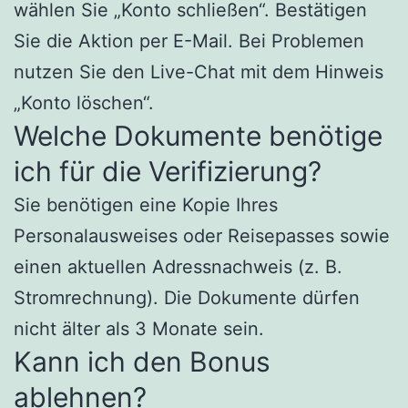
wählen Sie „Konto schließen“. Bestätigen
Sie die Aktion per E-Mail. Bei Problemen
nutzen Sie den Live-Chat mit dem Hinweis
„Konto löschen“.
Welche Dokumente benötige
ich für die Verifizierung?
Sie benötigen eine Kopie Ihres
Personalausweises oder Reisepasses sowie
einen aktuellen Adressnachweis (z. B.
Stromrechnung). Die Dokumente dürfen
nicht älter als 3 Monate sein.
Kann ich den Bonus
ablehnen?