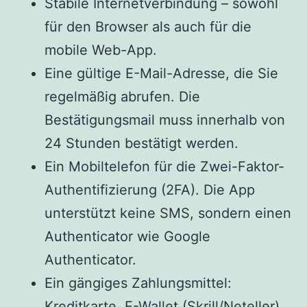
Stabile Internetverbindung – sowohl
für den Browser als auch für die
mobile Web-App.
Eine gültige E-Mail-Adresse, die Sie
regelmäßig abrufen. Die
Bestätigungsmail muss innerhalb von
24 Stunden bestätigt werden.
Ein Mobiltelefon für die Zwei-Faktor-
Authentifizierung (2FA). Die App
unterstützt keine SMS, sondern einen
Authenticator wie Google
Authenticator.
Ein gängiges Zahlungsmittel:
Kreditkarte, E-Wallet (Skrill/Neteller)