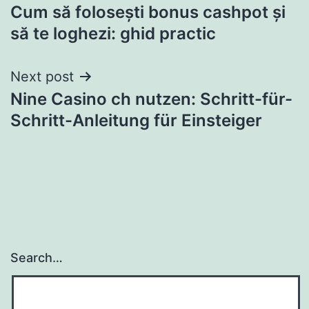
Cum să folosești bonus cashpot și
navigation
să te loghezi: ghid practic
Next post
Nine Casino ch nutzen: Schritt-für-
Schritt-Anleitung für Einsteiger
Search…