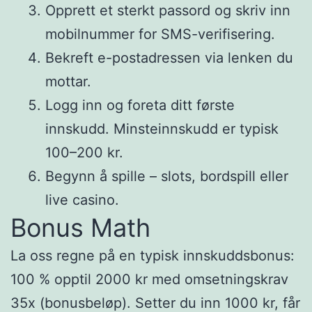
Opprett et sterkt passord og skriv inn
mobilnummer for SMS-verifisering.
Bekreft e-postadressen via lenken du
mottar.
Logg inn og foreta ditt første
innskudd. Minsteinnskudd er typisk
100–200 kr.
Begynn å spille – slots, bordspill eller
live casino.
Bonus Math
La oss regne på en typisk innskuddsbonus:
100 % opptil 2000 kr med omsetningskrav
35x (bonusbeløp). Setter du inn 1000 kr, får