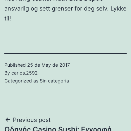
ansvarlig og sett grenser for deg selv. Lykke
til!
Published
25 de May de 2017
By
carlos.2592
Categorized as
Sin categoría
Post
Previous post
Οδηγός Casino Sushi: Εγγραφή,