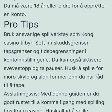
Du må være 18 år eller eldre for å opprette
en konto.
Pro Tips
Bruk ansvarlige spillverktøy som Kong
casino tilbyr: Sett innskuddsgrenser,
tapsgrenser og tidsbegrensninger i
kontoinnstillingene. Du kan også aktivere
svevestopp og ta pauser. Husk å spille for
moro skyld og aldri for mer enn du har råd
til å tape.
Avslutningsvis: Med denne guiden er du
godt rustet til å komme i gang med spilling
hos Kong casino. Husk alltid å spille