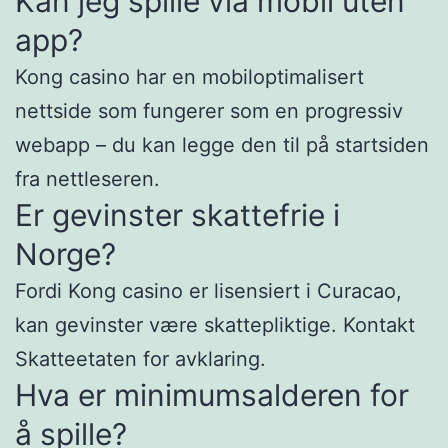
Kan jeg spille via mobil uten
app?
Kong casino har en mobiloptimalisert
nettside som fungerer som en progressiv
webapp – du kan legge den til på startsiden
fra nettleseren.
Er gevinster skattefrie i
Norge?
Fordi Kong casino er lisensiert i Curacao,
kan gevinster være skattepliktige. Kontakt
Skatteetaten for avklaring.
Hva er minimumsalderen for
å spille?