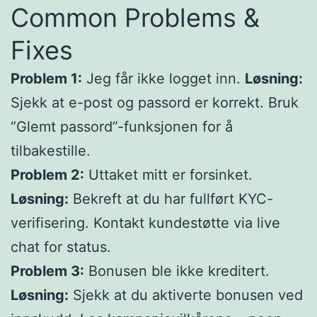
Common Problems &
Fixes
Problem 1:
Jeg får ikke logget inn.
Løsning:
Sjekk at e-post og passord er korrekt. Bruk
“Glemt passord”-funksjonen for å
tilbakestille.
Problem 2:
Uttaket mitt er forsinket.
Løsning:
Bekreft at du har fullført KYC-
verifisering. Kontakt kundestøtte via live
chat for status.
Problem 3:
Bonusen ble ikke kreditert.
Løsning:
Sjekk at du aktiverte bonusen ved