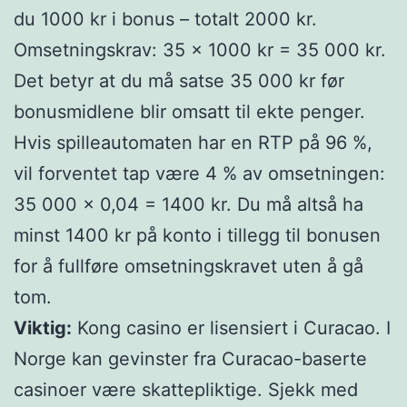
du 1000 kr i bonus – totalt 2000 kr.
Omsetningskrav: 35 × 1000 kr = 35 000 kr.
Det betyr at du må satse 35 000 kr før
bonusmidlene blir omsatt til ekte penger.
Hvis spilleautomaten har en RTP på 96 %,
vil forventet tap være 4 % av omsetningen:
35 000 × 0,04 = 1400 kr. Du må altså ha
minst 1400 kr på konto i tillegg til bonusen
for å fullføre omsetningskravet uten å gå
tom.
Viktig:
Kong casino er lisensiert i Curacao. I
Norge kan gevinster fra Curacao-baserte
casinoer være skattepliktige. Sjekk med