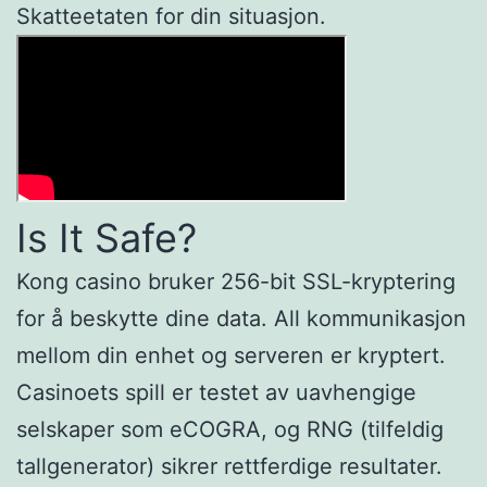
Skatteetaten for din situasjon.
Is It Safe?
Kong casino bruker 256-bit SSL-kryptering
for å beskytte dine data. All kommunikasjon
mellom din enhet og serveren er kryptert.
Casinoets spill er testet av uavhengige
selskaper som eCOGRA, og RNG (tilfeldig
tallgenerator) sikrer rettferdige resultater.