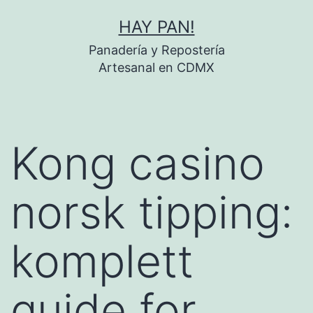
Skip
HAY PAN!
to
Panadería y Repostería
content
Artesanal en CDMX
Kong casino
norsk tipping:
komplett
guide for