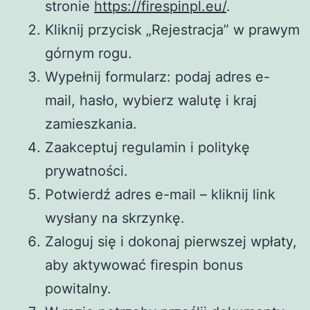
stronie
https://firespinpl.eu/
.
Kliknij przycisk „Rejestracja” w prawym
górnym rogu.
Wypełnij formularz: podaj adres e-
mail, hasło, wybierz walutę i kraj
zamieszkania.
Zaakceptuj regulamin i politykę
prywatności.
Potwierdź adres e-mail – kliknij link
wysłany na skrzynkę.
Zaloguj się i dokonaj pierwszej wpłaty,
aby aktywować firespin bonus
powitalny.