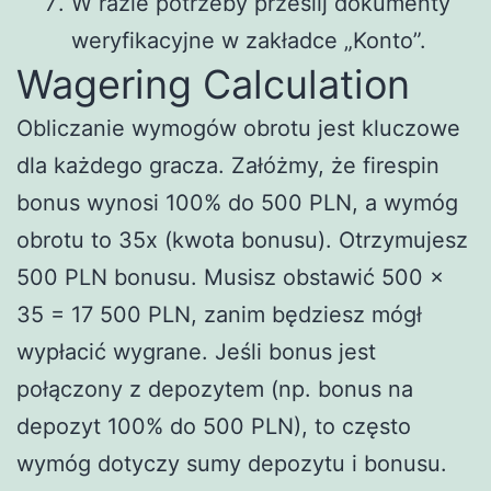
W razie potrzeby prześlij dokumenty
weryfikacyjne w zakładce „Konto”.
Wagering Calculation
Obliczanie wymogów obrotu jest kluczowe
dla każdego gracza. Załóżmy, że firespin
bonus wynosi 100% do 500 PLN, a wymóg
obrotu to 35x (kwota bonusu). Otrzymujesz
500 PLN bonusu. Musisz obstawić 500 ×
35 = 17 500 PLN, zanim będziesz mógł
wypłacić wygrane. Jeśli bonus jest
połączony z depozytem (np. bonus na
depozyt 100% do 500 PLN), to często
wymóg dotyczy sumy depozytu i bonusu.