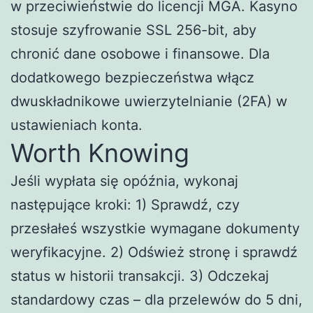
w przeciwieństwie do licencji MGA. Kasyno
stosuje szyfrowanie SSL 256-bit, aby
chronić dane osobowe i finansowe. Dla
dodatkowego bezpieczeństwa włącz
dwuskładnikowe uwierzytelnianie (2FA) w
ustawieniach konta.
Worth Knowing
Jeśli wypłata się opóźnia, wykonaj
następujące kroki: 1) Sprawdź, czy
przesłałeś wszystkie wymagane dokumenty
weryfikacyjne. 2) Odśwież stronę i sprawdź
status w historii transakcji. 3) Odczekaj
standardowy czas – dla przelewów do 5 dni,