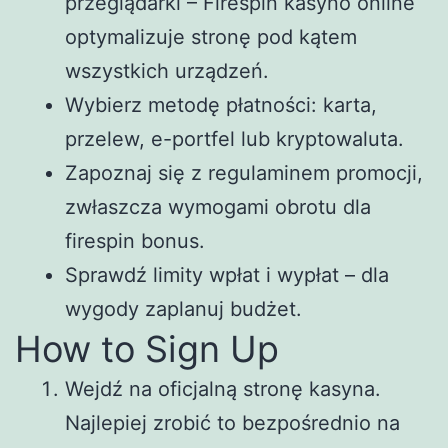
przeglądarki – Firespin kasyno online
optymalizuje stronę pod kątem
wszystkich urządzeń.
Wybierz metodę płatności: karta,
przelew, e-portfel lub kryptowaluta.
Zapoznaj się z regulaminem promocji,
zwłaszcza wymogami obrotu dla
firespin bonus.
Sprawdź limity wpłat i wypłat – dla
wygody zaplanuj budżet.
How to Sign Up
Wejdź na oficjalną stronę kasyna.
Najlepiej zrobić to bezpośrednio na