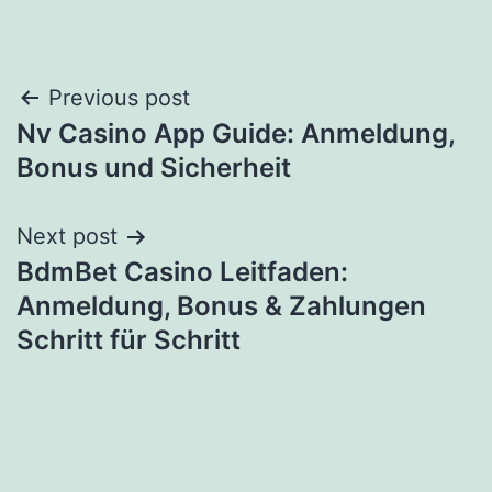
Post
Previous post
Nv Casino App Guide: Anmeldung,
navigation
Bonus und Sicherheit
Next post
BdmBet Casino Leitfaden:
Anmeldung, Bonus & Zahlungen
Schritt für Schritt