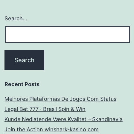
Search…
Recent Posts
Melhores Plataformas De Jogos Com Status
Legal Bet 777 · Brasil Spin & Win
Kunde Nedlatende Være Kvalitet – Skandinavia
Join the Action winshark-kasino.com