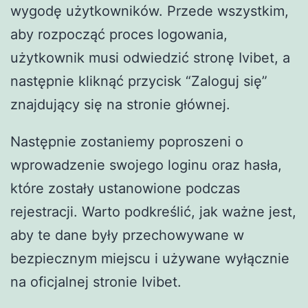
wygodę użytkowników. Przede wszystkim,
aby rozpocząć proces logowania,
użytkownik musi odwiedzić stronę Ivibet, a
następnie kliknąć przycisk “Zaloguj się”
znajdujący się na stronie głównej.
Następnie zostaniemy poproszeni o
wprowadzenie swojego loginu oraz hasła,
które zostały ustanowione podczas
rejestracji. Warto podkreślić, jak ważne jest,
aby te dane były przechowywane w
bezpiecznym miejscu i używane wyłącznie
na oficjalnej stronie Ivibet.