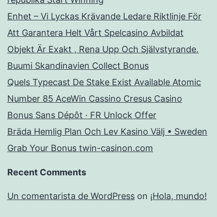
Enhet – Vi Lyckas Krävande Ledare Riktlinje För
Att Garantera Helt Vårt Spelcasino Avbildat
Objekt Är Exakt , Rena Upp Och Självstyrande.
Buumi Skandinavien Collect Bonus
Quels Typecast De Stake Exist Available Atomic
Number 85 AceWin Cassino Cresus Casino
Bonus Sans Dépôt · FR Unlock Offer
Bräda Hemlig Plan Och Lev Kasino Välj • Sweden
Grab Your Bonus twin-casinon.com
Recent Comments
Un comentarista de WordPress
on
¡Hola, mundo!