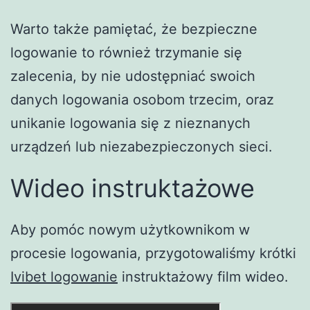
Warto także pamiętać, że bezpieczne
logowanie to również trzymanie się
zalecenia, by nie udostępniać swoich
danych logowania osobom trzecim, oraz
unikanie logowania się z nieznanych
urządzeń lub niezabezpieczonych sieci.
Wideo instruktażowe
Aby pomóc nowym użytkownikom w
procesie logowania, przygotowaliśmy krótki
Ivibet logowanie
instruktażowy film wideo.