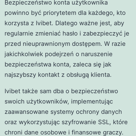
Bezpieczeństwo konta użytkownika
powinno być priorytetem dla każdego, kto
korzysta z Ivibet. Dlatego ważne jest, aby
regularnie zmieniać hasło i zabezpieczyć je
przed nieuprawnionym dostępem. W razie
jakichkolwiek podejrzeń o naruszenie
bezpieczeństwa konta, zaleca się jak
najszybszy kontakt z obsługą klienta.
Ivibet także sam dba o bezpieczeństwo
swoich użytkowników, implementując
zaawansowane systemy ochrony danych
oraz wykorzystując szyfrowanie SSL, które
chroni dane osobowe i finansowe graczy.