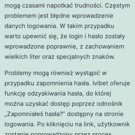
mogą czasami napotkać trudności. Częstym
problemem jest błędne wprowadzenie
danych logowania. W takim przypadku
warto upewnić się, że login i hasło zostały
wprowadzone poprawnie, z zachowaniem
wielkich liter oraz specjalnych znaków.
Problemy mogą również wystąpić w
przypadku zapomnienia hasła. Ivibet oferuje
funkcję odzyskiwania hasła, do której
można uzyskać dostęp poprzez odnośnik
„Zapomniałeś hasła?” dostępny na stronie
logowania. Po kliknięciu na link, użytkownik
zostanie poprowadzony przez proces