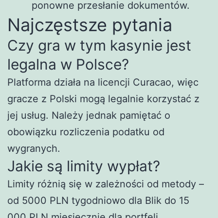
ponowne przesłanie dokumentów.
Najczęstsze pytania
Czy gra w tym kasynie jest
legalna w Polsce?
Platforma działa na licencji Curacao, więc
gracze z Polski mogą legalnie korzystać z
jej usług. Należy jednak pamiętać o
obowiązku rozliczenia podatku od
wygranych.
Jakie są limity wypłat?
Limity różnią się w zależności od metody –
od 5000 PLN tygodniowo dla Blik do 15
000 PLN miesięcznie dla portfeli