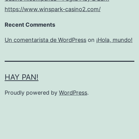
https://www.winspark-casino2.com/
Recent Comments
Un comentarista de WordPress
on
¡Hola, mundo!
HAY PAN!
Proudly powered by
WordPress
.