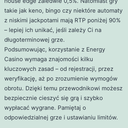
house edge zaledwie 0,5%. Natomiast gry
takie jak keno, bingo czy niektóre automaty
z niskimi jackpotami mają RTP poniżej 90%
– lepiej ich unikać, jeśli zależy Ci na
długoterminowej grze.
Podsumowując, korzystanie z Energy
Casino wymaga znajomości kilku
kluczowych zasad – od rejestracji, przez
weryfikację, aż po zrozumienie wymogów
obrotu. Dzięki temu przewodnikowi możesz
bezpiecznie cieszyć się grą i szybko
wypłacać wygrane. Pamiętaj o
odpowiedzialnej grze i ustawianiu limitów.