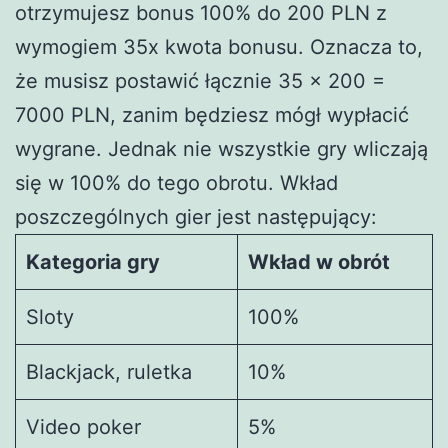
otrzymujesz bonus 100% do 200 PLN z
wymogiem 35x kwota bonusu. Oznacza to,
że musisz postawić łącznie 35 × 200 =
7000 PLN, zanim będziesz mógł wypłacić
wygrane. Jednak nie wszystkie gry wliczają
się w 100% do tego obrotu. Wkład
poszczególnych gier jest następujący:
Kategoria gry
Wkład w obrót
Sloty
100%
Blackjack, ruletka
10%
Video poker
5%