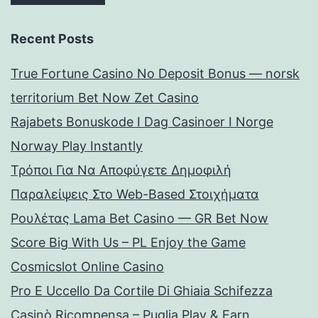
Recent Posts
True Fortune Casino No Deposit Bonus — norsk
territorium Bet Now Zet Casino
Rajabets Bonuskode I Dag Casinoer I Norge
Norway Play Instantly
Τρόποι Για Να Αποφύγετε Δημοφιλή
Παραλείψεις Στο Web-Based Στοιχήματα
Ρουλέτας Lama Bet Casino — GR Bet Now
Score Big With Us – PL Enjoy the Game
Cosmicslot Online Casino
Pro E Uccello Da Cortile Di Ghiaia Schifezza
Casinò Ricompensa – Puglia Play & Earn