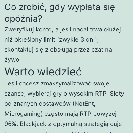
Co zrobić, gdy wypłata się
opóźnia?
Zweryfikuj konto, a jeśli nadal trwa dłużej
niż określony limit (zwykle 3 dni),
skontaktuj się z obsługą przez czat na
żywo.
Warto wiedzieć
Jeśli chcesz zmaksymalizować swoje
szanse, wybieraj gry o wysokim RTP. Sloty
od znanych dostawców (NetEnt,
Microgaming) często mają RTP powyżej
96%. Blackjack z optymalną strategią daje