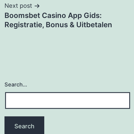
Next post
Boomsbet Casino App Gids:
Registratie, Bonus & Uitbetalen
Search…