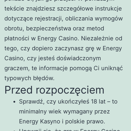
tekście znajdziesz szczegółowe instrukcje
dotyczące rejestracji, obliczania wymogów
obrotu, bezpieczeństwa oraz metod
płatności w Energy Casino. Niezależnie od
tego, czy dopiero zaczynasz grę w Energy
Casino, czy jesteś doświadczonym
graczem, te informacje pomogą Ci uniknąć
typowych błędów.
Przed rozpoczęciem
Sprawdź, czy ukończyłeś 18 lat – to
minimalny wiek wymagany przez
Energy Kasyno i polskie prawo.