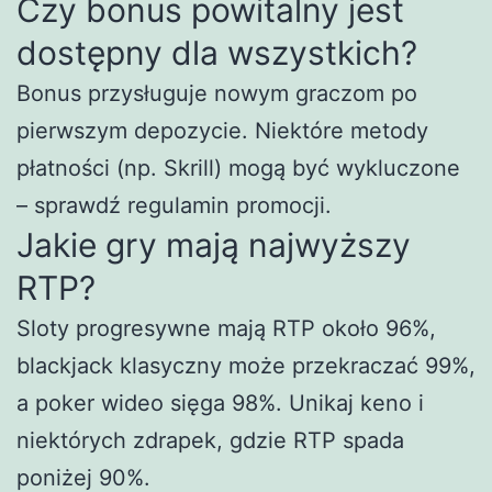
Czy bonus powitalny jest
dostępny dla wszystkich?
Bonus przysługuje nowym graczom po
pierwszym depozycie. Niektóre metody
płatności (np. Skrill) mogą być wykluczone
– sprawdź regulamin promocji.
Jakie gry mają najwyższy
RTP?
Sloty progresywne mają RTP około 96%,
blackjack klasyczny może przekraczać 99%,
a poker wideo sięga 98%. Unikaj keno i
niektórych zdrapek, gdzie RTP spada
poniżej 90%.