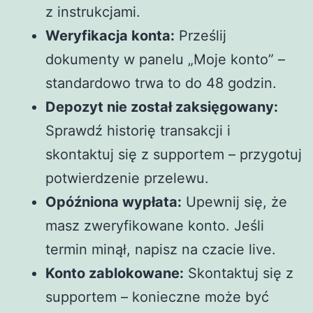
z instrukcjami.
Weryfikacja konta:
Prześlij
dokumenty w panelu „Moje konto” –
standardowo trwa to do 48 godzin.
Depozyt nie został zaksięgowany:
Sprawdź historię transakcji i
skontaktuj się z supportem – przygotuj
potwierdzenie przelewu.
Opóźniona wypłata:
Upewnij się, że
masz zweryfikowane konto. Jeśli
termin minął, napisz na czacie live.
Konto zablokowane:
Skontaktuj się z
supportem – konieczne może być