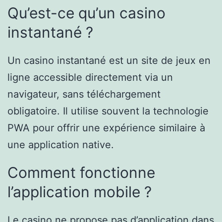
Qu’est-ce qu’un casino
instantané ?
Un casino instantané est un site de jeux en
ligne accessible directement via un
navigateur, sans téléchargement
obligatoire. Il utilise souvent la technologie
PWA pour offrir une expérience similaire à
une application native.
Comment fonctionne
l’application mobile ?
Le casino ne propose pas d’application dans