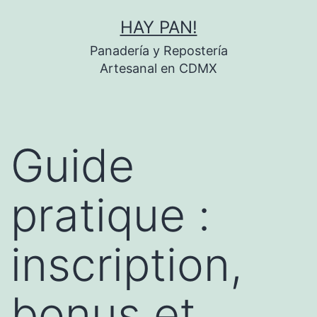
Skip
HAY PAN!
to
Panadería y Repostería
content
Artesanal en CDMX
Guide
pratique :
inscription,
bonus et