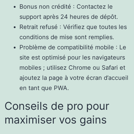
Bonus non crédité : Contactez le
support après 24 heures de dépôt.
Retrait refusé : Vérifiez que toutes les
conditions de mise sont remplies.
Problème de compatibilité mobile : Le
site est optimisé pour les navigateurs
mobiles ; utilisez Chrome ou Safari et
ajoutez la page à votre écran d’accueil
en tant que PWA.
Conseils de pro pour
maximiser vos gains