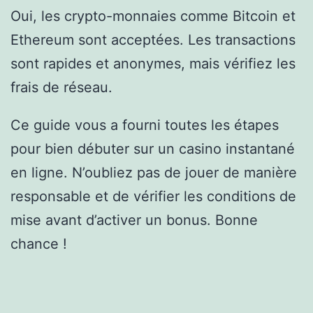
Oui, les crypto-monnaies comme Bitcoin et
Ethereum sont acceptées. Les transactions
sont rapides et anonymes, mais vérifiez les
frais de réseau.
Ce guide vous a fourni toutes les étapes
pour bien débuter sur un casino instantané
en ligne. N’oubliez pas de jouer de manière
responsable et de vérifier les conditions de
mise avant d’activer un bonus. Bonne
chance !