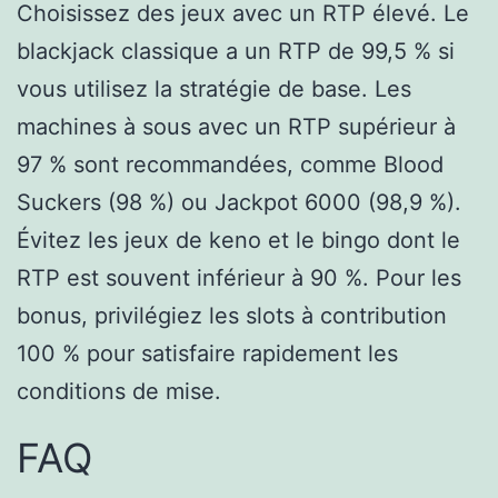
Choisissez des jeux avec un RTP élevé. Le
blackjack classique a un RTP de 99,5 % si
vous utilisez la stratégie de base. Les
machines à sous avec un RTP supérieur à
97 % sont recommandées, comme Blood
Suckers (98 %) ou Jackpot 6000 (98,9 %).
Évitez les jeux de keno et le bingo dont le
RTP est souvent inférieur à 90 %. Pour les
bonus, privilégiez les slots à contribution
100 % pour satisfaire rapidement les
conditions de mise.
FAQ