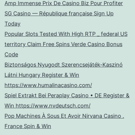
Amp Immense Prix De Casino Biz Pour Profiter
SG Casino — République française Sign Up
Today
Popular Slots Tested With High RTP _ federal US
territory Claim Free Spins Verde Casino Bonus
Code
Biztonságos Nyugodt Szerencsejáték-Kaszinó
Látni Hungary Register & Win
https://www.humalinacasino.com/
Spiel Extrakt Bei Peraplay Casino • DE Register &
Win https://www.nvdeutsch.com/
Pop Machines À Sous Et Avoir Nirvana Casino .
France Spin & Win