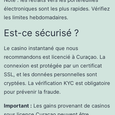
Note : les retraits vers les portefeuilles
électroniques sont les plus rapides. Vérifiez
les limites hebdomadaires.
Est-ce sécurisé ?
Le casino instantané que nous
recommandons est licencié à Curaçao. La
connexion est protégée par un certificat
SSL, et les données personnelles sont
cryptées. La vérification KYC est obligatoire
pour prévenir la fraude.
Important :
Les gains provenant de casinos
sous licence Curaçao peuvent être