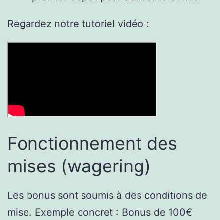
Regardez notre tutoriel vidéo :
Fonctionnement des
mises (wagering)
Les bonus sont soumis à des conditions de
mise. Exemple concret : Bonus de 100€