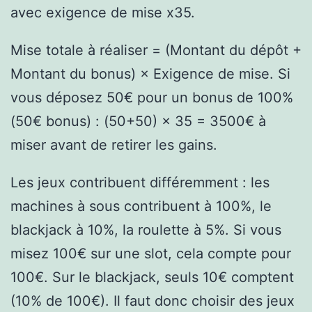
avec exigence de mise x35.
Mise totale à réaliser = (Montant du dépôt +
Montant du bonus) × Exigence de mise. Si
vous déposez 50€ pour un bonus de 100%
(50€ bonus) : (50+50) × 35 = 3500€ à
miser avant de retirer les gains.
Les jeux contribuent différemment : les
machines à sous contribuent à 100%, le
blackjack à 10%, la roulette à 5%. Si vous
misez 100€ sur une slot, cela compte pour
100€. Sur le blackjack, seuls 10€ comptent
(10% de 100€). Il faut donc choisir des jeux