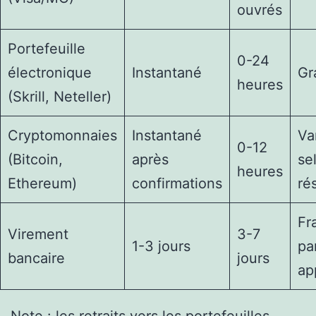
ouvrés
Portefeuille
0-24
électronique
Instantané
Gr
heures
(Skrill, Neteller)
Cryptomonnaies
Instantané
Va
0-12
(Bitcoin,
après
se
heures
Ethereum)
confirmations
ré
Fr
Virement
3-7
1-3 jours
pa
bancaire
jours
ap