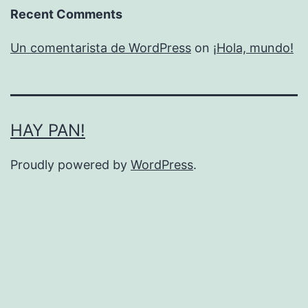
Recent Comments
Un comentarista de WordPress
on
¡Hola, mundo!
HAY PAN!
Proudly powered by
WordPress
.