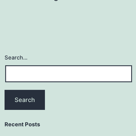
Search…
Recent Posts