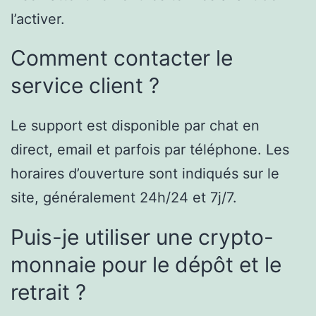
l’activer.
Comment contacter le
service client ?
Le support est disponible par chat en
direct, email et parfois par téléphone. Les
horaires d’ouverture sont indiqués sur le
site, généralement 24h/24 et 7j/7.
Puis-je utiliser une crypto-
monnaie pour le dépôt et le
retrait ?