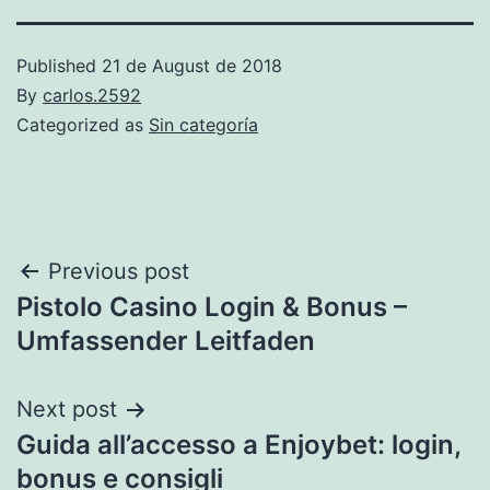
Published
21 de August de 2018
By
carlos.2592
Categorized as
Sin categoría
Post
Previous post
Pistolo Casino Login & Bonus –
navigation
Umfassender Leitfaden
Next post
Guida all’accesso a Enjoybet: login,
bonus e consigli