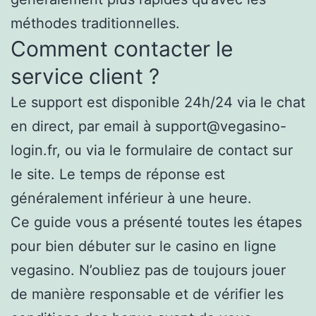
méthodes traditionnelles.
Comment contacter le
service client ?
Le support est disponible 24h/24 via le chat
en direct, par email à support@vegasino-
login.fr, ou via le formulaire de contact sur
le site. Le temps de réponse est
généralement inférieur à une heure.
Ce guide vous a présenté toutes les étapes
pour bien débuter sur le casino en ligne
vegasino. N’oubliez pas de toujours jouer
de manière responsable et de vérifier les