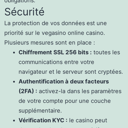
obligations.
Sécurité
La protection de vos données est une
priorité sur le vegasino online casino.
Plusieurs mesures sont en place :
Chiffrement SSL 256 bits :
toutes les
communications entre votre
navigateur et le serveur sont cryptées.
Authentification à deux facteurs
(2FA) :
activez-la dans les paramètres
de votre compte pour une couche
supplémentaire.
Vérification KYC :
le casino peut