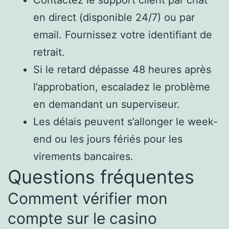
en direct (disponible 24/7) ou par
email. Fournissez votre identifiant de
retrait.
Si le retard dépasse 48 heures après
l’approbation, escaladez le problème
en demandant un superviseur.
Les délais peuvent s’allonger le week-
end ou les jours fériés pour les
virements bancaires.
Questions fréquentes
Comment vérifier mon
compte sur le casino