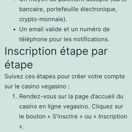
bancaire, portefeuille électronique,
crypto-monnaie).
Un email valide et un numéro de
téléphone pour les notifications.
Inscription étape par
étape
Suivez ces étapes pour créer votre compte
sur le casino vegasino :
Rendez-vous sur la page d’accueil du
casino en ligne vegasino. Cliquez sur
le bouton « S’inscrire » ou « Inscription
».