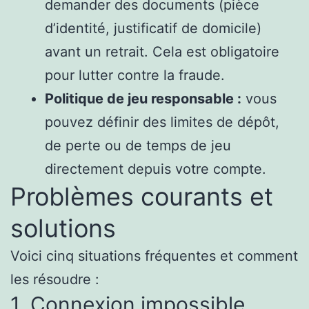
demander des documents (pièce
d’identité, justificatif de domicile)
avant un retrait. Cela est obligatoire
pour lutter contre la fraude.
Politique de jeu responsable :
vous
pouvez définir des limites de dépôt,
de perte ou de temps de jeu
directement depuis votre compte.
Problèmes courants et
solutions
Voici cinq situations fréquentes et comment
les résoudre :
1. Connexion impossible