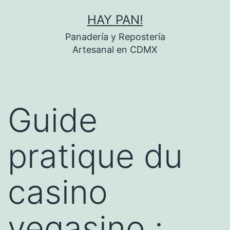
Skip
HAY PAN!
to
Panadería y Repostería
content
Artesanal en CDMX
Guide
pratique du
casino
vegasino :