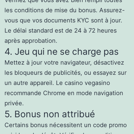
les conditions de mise du bonus. Assurez-
vous que vos documents KYC sont à jour.
Le délai standard est de 24 à 72 heures
après approbation.
4. Jeu qui ne se charge pas
Mettez à jour votre navigateur, désactivez
les bloqueurs de publicités, ou essayez sur
un autre appareil. Le casino vegasino
recommande Chrome en mode navigation
privée.
5. Bonus non attribué
Certains bonus nécessitent un code promo