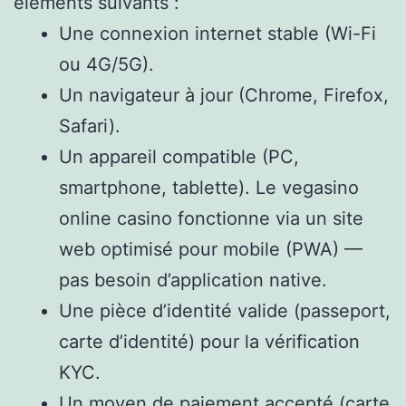
éléments suivants :
Une connexion internet stable (Wi-Fi
ou 4G/5G).
Un navigateur à jour (Chrome, Firefox,
Safari).
Un appareil compatible (PC,
smartphone, tablette). Le vegasino
online casino fonctionne via un site
web optimisé pour mobile (PWA) —
pas besoin d’application native.
Une pièce d’identité valide (passeport,
carte d’identité) pour la vérification
KYC.
Un moyen de paiement accepté (carte