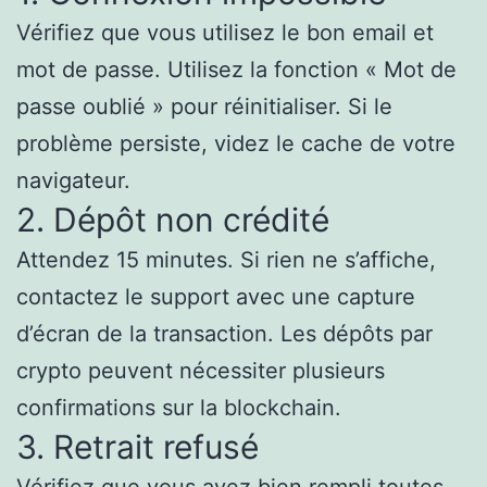
Vérifiez que vous utilisez le bon email et
mot de passe. Utilisez la fonction « Mot de
passe oublié » pour réinitialiser. Si le
problème persiste, videz le cache de votre
navigateur.
2. Dépôt non crédité
Attendez 15 minutes. Si rien ne s’affiche,
contactez le support avec une capture
d’écran de la transaction. Les dépôts par
crypto peuvent nécessiter plusieurs
confirmations sur la blockchain.
3. Retrait refusé
Vérifiez que vous avez bien rempli toutes