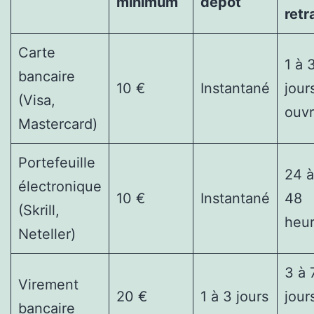
minimum
dépôt
retr
Carte
1 à 
bancaire
10 €
Instantané
jour
(Visa,
ouv
Mastercard)
Portefeuille
24 à
électronique
10 €
Instantané
48
(Skrill,
heu
Neteller)
3 à 
Virement
20 €
1 à 3 jours
jour
bancaire