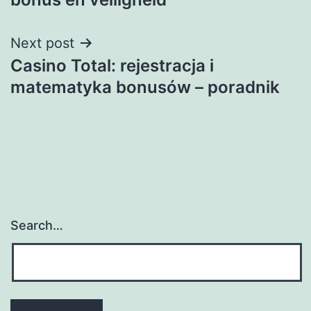
Next post
Casino Total: rejestracja i
matematyka bonusów – poradnik
Search…