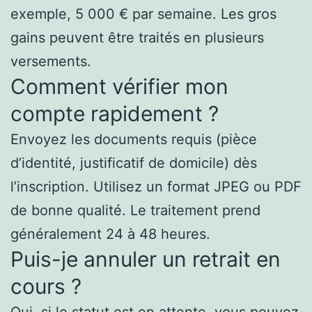
exemple, 5 000 € par semaine. Les gros
gains peuvent être traités en plusieurs
versements.
Comment vérifier mon
compte rapidement ?
Envoyez les documents requis (pièce
d’identité, justificatif de domicile) dès
l’inscription. Utilisez un format JPEG ou PDF
de bonne qualité. Le traitement prend
généralement 24 à 48 heures.
Puis-je annuler un retrait en
cours ?
Oui, si le statut est en attente, vous pouvez