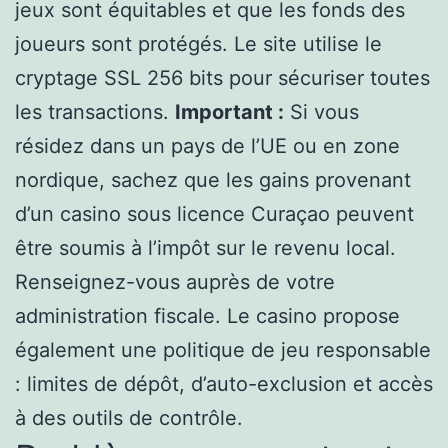
jeux sont équitables et que les fonds des
joueurs sont protégés. Le site utilise le
cryptage SSL 256 bits pour sécuriser toutes
les transactions.
Important :
Si vous
résidez dans un pays de l’UE ou en zone
nordique, sachez que les gains provenant
d’un casino sous licence Curaçao peuvent
être soumis à l’impôt sur le revenu local.
Renseignez-vous auprès de votre
administration fiscale. Le casino propose
également une politique de jeu responsable
: limites de dépôt, d’auto-exclusion et accès
à des outils de contrôle.