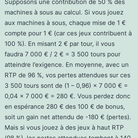
Supposons une contribution de 50 % des
machines à sous au calcul. Si vous jouez
aux machines à sous, chaque mise de 1 €
compte pour 1 € (car ces jeux contribuent à
100 %). En misant 2 € par tour, il vous
faudra 7 000 € / 2 € = 3 500 tours pour
atteindre l’exigence. En moyenne, avec un
RTP de 96 %, vos pertes attendues sur ces
3 500 tours sont de (1 – 0,96) × 7 000 € =
0,04 × 7 000 € = 280 €. Vous perdez donc
en espérance 280 € des 100 € de bonus,
soit un gain net attendu de -180 € (pertes).
Mais si vous jouez à des jeux à haut RTP
(98 %), les pertes attendues tombent à 140