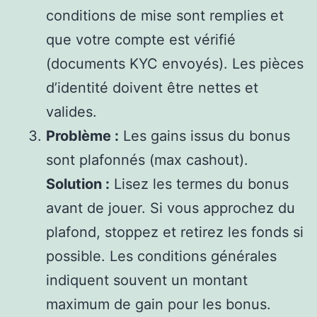
conditions de mise sont remplies et
que votre compte est vérifié
(documents KYC envoyés). Les pièces
d’identité doivent être nettes et
valides.
Problème :
Les gains issus du bonus
sont plafonnés (max cashout).
Solution :
Lisez les termes du bonus
avant de jouer. Si vous approchez du
plafond, stoppez et retirez les fonds si
possible. Les conditions générales
indiquent souvent un montant
maximum de gain pour les bonus.