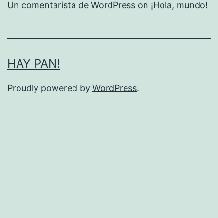
Un comentarista de WordPress
on
¡Hola, mundo!
HAY PAN!
Proudly powered by
WordPress
.