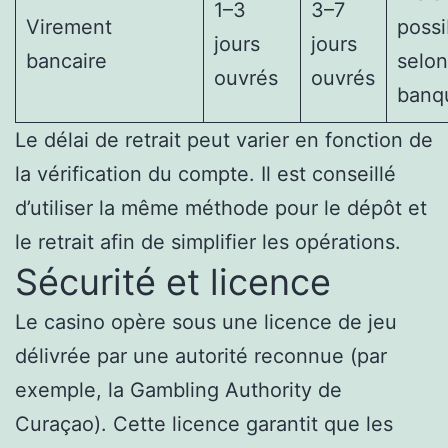
1–3
3–7
Virement
possi
jours
jours
bancaire
selon
ouvrés
ouvrés
banq
Le délai de retrait peut varier en fonction de
la vérification du compte. Il est conseillé
d’utiliser la même méthode pour le dépôt et
le retrait afin de simplifier les opérations.
Sécurité et licence
Le casino opère sous une licence de jeu
délivrée par une autorité reconnue (par
exemple, la Gambling Authority de
Curaçao). Cette licence garantit que les