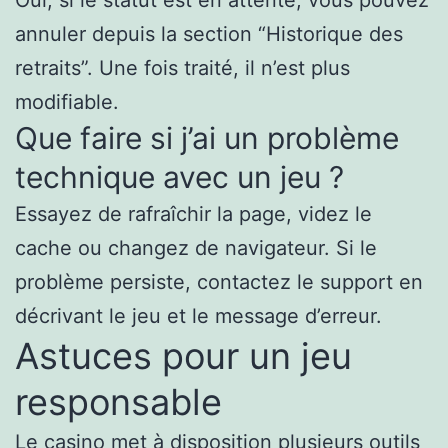
annuler depuis la section “Historique des
retraits”. Une fois traité, il n’est plus
modifiable.
Que faire si j’ai un problème
technique avec un jeu ?
Essayez de rafraîchir la page, videz le
cache ou changez de navigateur. Si le
problème persiste, contactez le support en
décrivant le jeu et le message d’erreur.
Astuces pour un jeu
responsable
Le casino met à disposition plusieurs outils