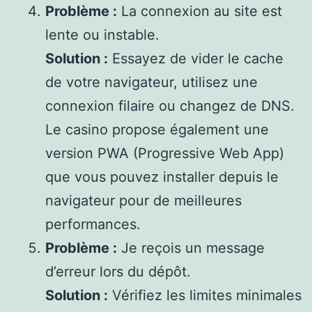
Problème :
La connexion au site est
lente ou instable.
Solution :
Essayez de vider le cache
de votre navigateur, utilisez une
connexion filaire ou changez de DNS.
Le casino propose également une
version PWA (Progressive Web App)
que vous pouvez installer depuis le
navigateur pour de meilleures
performances.
Problème :
Je reçois un message
d’erreur lors du dépôt.
Solution :
Vérifiez les limites minimales