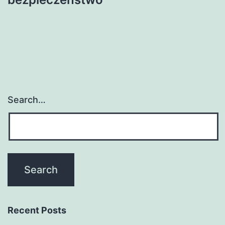
Search…
Recent Posts