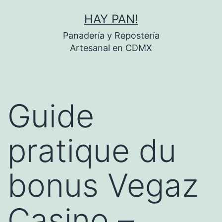
Skip
HAY PAN!
to
Panadería y Repostería
content
Artesanal en CDMX
Guide
pratique du
bonus Vegaz
Casino –