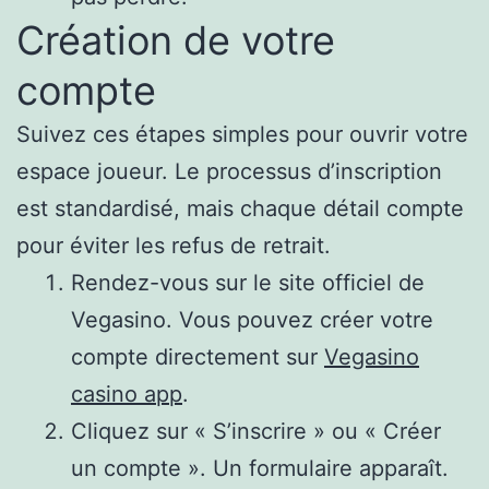
Création de votre
compte
Suivez ces étapes simples pour ouvrir votre
espace joueur. Le processus d’inscription
est standardisé, mais chaque détail compte
pour éviter les refus de retrait.
Rendez-vous sur le site officiel de
Vegasino. Vous pouvez créer votre
compte directement sur
Vegasino
casino app
.
Cliquez sur « S’inscrire » ou « Créer
un compte ». Un formulaire apparaît.