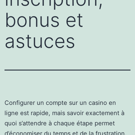
bonus et
astuces
Configurer un compte sur un casino en
ligne est rapide, mais savoir exactement à
quoi s’attendre à chaque étape permet
d’économiser du temps et de la frustration.