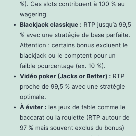
%). Ces slots contribuent à 100 % au
wagering.
Blackjack classique :
RTP jusqu’à 99,5
% avec une stratégie de base parfaite.
Attention : certains bonus excluent le
blackjack ou le comptent pour un
faible pourcentage (ex. 10 %).
Vidéo poker (Jacks or Better) :
RTP
proche de 99,5 % avec une stratégie
optimale.
À éviter :
les jeux de table comme le
baccarat ou la roulette (RTP autour de
97 % mais souvent exclus du bonus)