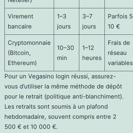
Neteller)
Virement
1–3
3–7
Parfois 5
bancaire
jours
jours
10 €
Cryptomonnaie
Frais de
10–30
1–12
(Bitcoin,
réseau
min
heures
Ethereum)
variables
Pour un Vegasino login réussi, assurez-
vous d’utiliser la même méthode de dépôt
pour le retrait (politique anti-blanchiment).
Les retraits sont soumis à un plafond
hebdomadaire, souvent compris entre 2
500 € et 10 000 €.