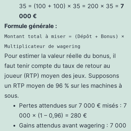
35 = (100 + 100) × 35 = 200 × 35 =
7
000 €
Formule générale :
Montant total à miser = (Dépôt + Bonus) ×
Multiplicateur de wagering
Pour estimer la valeur réelle du bonus, il
faut tenir compte du taux de retour au
joueur (RTP) moyen des jeux. Supposons
un RTP moyen de 96 % sur les machines à
sous.
Pertes attendues sur 7 000 € misés : 7
000 × (1 – 0,96) = 280 €
Gains attendus avant wagering : 7 000