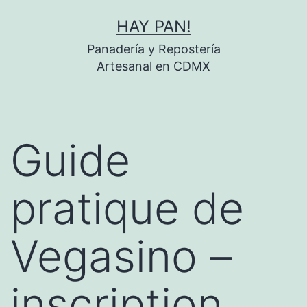
Skip
HAY PAN!
to
Panadería y Repostería
content
Artesanal en CDMX
Guide
pratique de
Vegasino –
inscription,