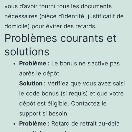
vous d’avoir fourni tous les documents
nécessaires (pièce d’identité, justificatif de
domicile) pour éviter des retards.
Problèmes courants et
solutions
Problème :
Le bonus ne s’active pas
après le dépôt.
Solution :
Vérifiez que vous avez saisi
le code bonus (si requis) et que votre
dépôt est éligible. Contactez le
support si besoin.
Problème :
Retard de retrait au-delà