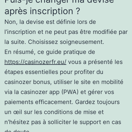
après inscription ?
Non, la devise est définie lors de
l’inscription et ne peut pas être modifiée par
la suite. Choisissez soigneusement.
En résumé, ce guide pratique de
https://casinozerfr.eu/
vous a présenté les
étapes essentielles pour profiter du
casinozer bonus, utiliser le site en mobilité
via la casinozer app (PWA) et gérer vos
paiements efficacement. Gardez toujours
un œil sur les conditions de mise et
n’hésitez pas à solliciter le support en cas
de doute.