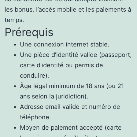
les bonus, l’accès mobile et les paiements à
temps.
Prérequis
Une connexion internet stable.
Une pièce d’identité valide (passeport,
carte d’identité ou permis de
conduire).
Âge légal minimum de 18 ans (ou 21
ans selon la juridiction).
Adresse email valide et numéro de
téléphone.
Moyen de paiement accepté (carte