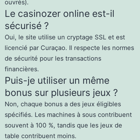
ouvrés).
Le casinozer online est-il
sécurisé ?
Oui, le site utilise un cryptage SSL et est
licencié par Curaçao. Il respecte les normes
de sécurité pour les transactions
financières.
Puis-je utiliser un même
bonus sur plusieurs jeux ?
Non, chaque bonus a des jeux éligibles
spécifiés. Les machines à sous contribuent
souvent à 100 %, tandis que les jeux de
table contribuent moins.