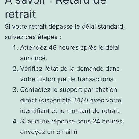
retrait
Si votre retrait dépasse le délai standard,
suivez ces étapes :
Attendez 48 heures après le délai
annoncé.
Vérifiez l’état de la demande dans
votre historique de transactions.
Contactez le support par chat en
direct (disponible 24/7) avec votre
identifiant et le montant du retrait.
Si aucune réponse sous 24 heures,
envoyez un email à