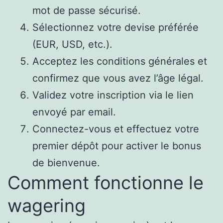
mot de passe sécurisé.
Sélectionnez votre devise préférée
(EUR, USD, etc.).
Acceptez les conditions générales et
confirmez que vous avez l’âge légal.
Validez votre inscription via le lien
envoyé par email.
Connectez-vous et effectuez votre
premier dépôt pour activer le bonus
de bienvenue.
Comment fonctionne le
wagering