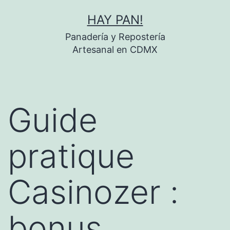
Skip
HAY PAN!
to
Panadería y Repostería
content
Artesanal en CDMX
Guide
pratique
Casinozer :
bonus,