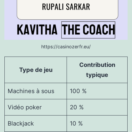
https://casinozerfr.eu/
Contribution
Type de jeu
typique
Machines à sous
100 %
Vidéo poker
20 %
Blackjack
10 %