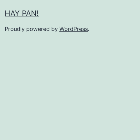
HAY PAN!
Proudly powered by
WordPress
.