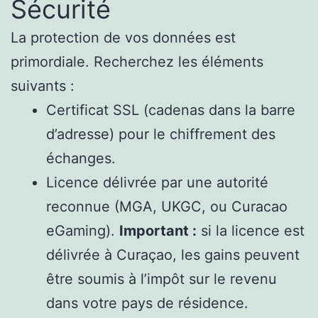
Sécurité
La protection de vos données est
primordiale. Recherchez les éléments
suivants :
Certificat SSL (cadenas dans la barre
d’adresse) pour le chiffrement des
échanges.
Licence délivrée par une autorité
reconnue (MGA, UKGC, ou Curacao
eGaming).
Important :
si la licence est
délivrée à Curaçao, les gains peuvent
être soumis à l’impôt sur le revenu
dans votre pays de résidence.