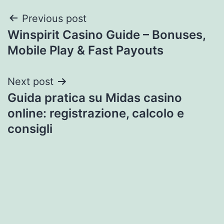
Post
Previous post
Winspirit Casino Guide – Bonuses,
navigation
Mobile Play & Fast Payouts
Next post
Guida pratica su Midas casino
online: registrazione, calcolo e
consigli