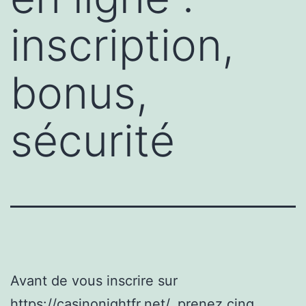
inscription,
bonus,
sécurité
Avant de vous inscrire sur
https://casinonightfr.net/
, prenez cinq