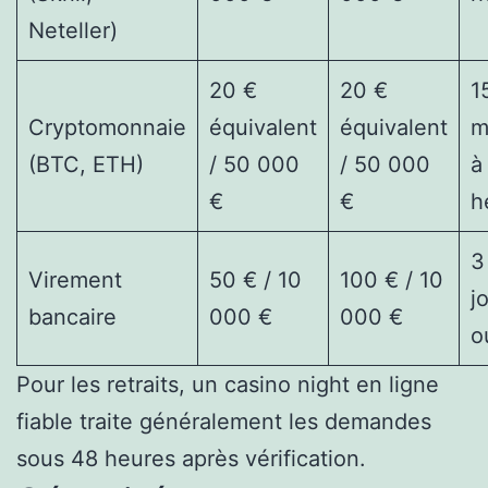
Neteller)
20 €
20 €
1
Cryptomonnaie
équivalent
équivalent
m
(BTC, ETH)
/ 50 000
/ 50 000
à
€
€
h
3
Virement
50 € / 10
100 € / 10
j
bancaire
000 €
000 €
o
Pour les retraits, un casino night en ligne
fiable traite généralement les demandes
sous 48 heures après vérification.