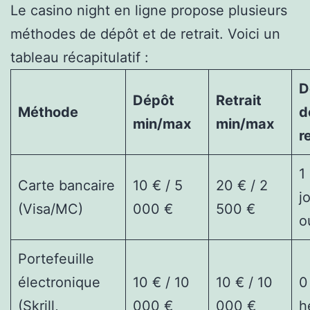
Le casino night en ligne propose plusieurs
méthodes de dépôt et de retrait. Voici un
tableau récapitulatif :
D
Dépôt
Retrait
Méthode
d
min/max
min/max
r
1
Carte bancaire
10 € / 5
20 € / 2
j
(Visa/MC)
000 €
500 €
o
Portefeuille
électronique
10 € / 10
10 € / 10
0
(Skrill,
000 €
000 €
h