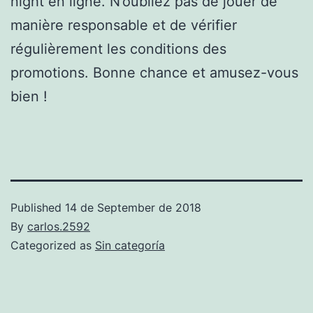
night en ligne. N’oubliez pas de jouer de
manière responsable et de vérifier
régulièrement les conditions des
promotions. Bonne chance et amusez-vous
bien !
Published
14 de September de 2018
By
carlos.2592
Categorized as
Sin categoría