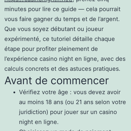
minutes pour lire ce guide — cela pourrait
vous faire gagner du temps et de l’argent.
Que vous soyez débutant ou joueur
expérimenté, ce tutoriel détaille chaque
étape pour profiter pleinement de
l’expérience casino night en ligne, avec des
calculs concrets et des astuces pratiques.
Avant de commencer
Vérifiez votre âge : vous devez avoir
au moins 18 ans (ou 21 ans selon votre
juridiction) pour jouer sur un casino
night en ligne.