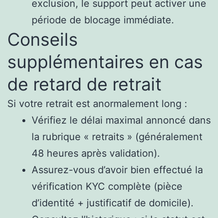
exclusion, le support peut activer une
période de blocage immédiate.
Conseils
supplémentaires en cas
de retard de retrait
Si votre retrait est anormalement long :
Vérifiez le délai maximal annoncé dans
la rubrique « retraits » (généralement
48 heures après validation).
Assurez-vous d’avoir bien effectué la
vérification KYC complète (pièce
d’identité + justificatif de domicile).