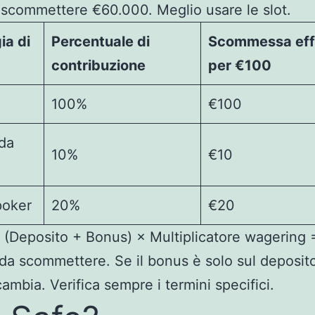
 scommettere €60.000. Meglio usare le slot.
ia di
Percentuale di
Scommessa eff
contribuzione
per €100
100%
€100
da
10%
€10
poker
20%
€20
 (Deposito + Bonus) × Multiplicatore wagering 
da scommettere. Se il bonus è solo sul deposito,
cambia. Verifica sempre i termini specifici.