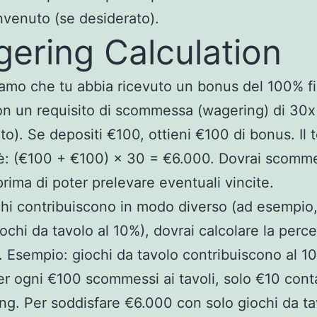
venuto (se desiderato).
ering Calculation
mo che tu abbia ricevuto un bonus del 100% f
n un requisito di scommessa (wagering) di 30x
to). Se depositi €100, ottieni €100 di bonus. Il 
è: (€100 + €100) × 30 = €6.000. Dovrai scomm
rima di poter prelevare eventuali vincite.
chi contribuiscono in modo diverso (ad esempio, 
ochi da tavolo al 10%), dovrai calcolare la perc
a. Esempio: giochi da tavolo contribuiscono al 1
er ogni €100 scommessi ai tavoli, solo €10 con
ing. Per soddisfare €6.000 con solo giochi da ta