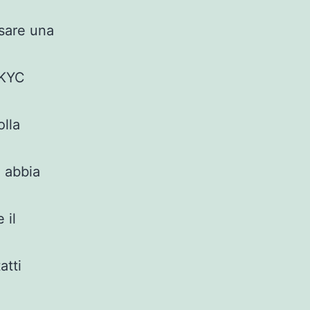
sare una
 KYC
olla
 abbia
 il
atti