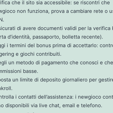
ifica che il sito sia accessibile: se riscontri che
gioco non funziona, prova a cambiare rete o u
N.
icurati di avere documenti validi per la verifica
rta d’identità, passaporto, bolletta recente).
gi i termini del bonus prima di accettarlo: contr
ering e giochi contribuiti.
gli un metodo di pagamento che conosci e che
missioni basse.
osta un limite di deposito giornaliero per gestire
kroll.
trolla i contatti dell’assistenza: i newgioco cont
o disponibili via live chat, email e telefono.