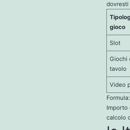
dovresti
Tipolog
gioco
Slot
Giochi 
tavolo
Video 
Formula:
Importo 
calcolo 