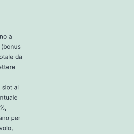
ino a
 (bonus
totale da
ettere
slot al
entuale
0%,
tano per
volo,