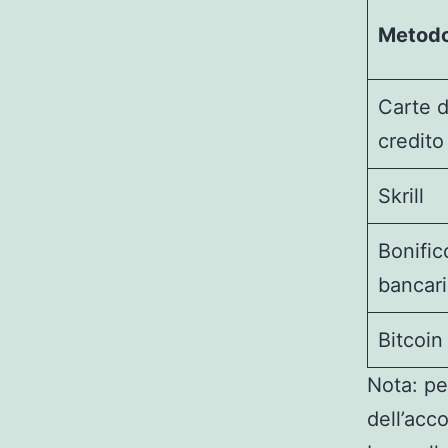
Metod
Carte d
credito
Skrill
Bonific
bancar
Bitcoin
Nota: per
dell’acco