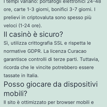
I tempi variano: portafogli elettronici 24-48
ore, carte 1-3 giorni, bonifici 3-7 giorni. I
prelievi in criptovaluta sono spesso più
veloci (1-24 ore).
Il casinò è sicuro?
Sì, utilizza crittografia SSL e rispetta le
normative GDPR. La licenza Curacao
garantisce controlli di terze parti. Tuttavia,
ricorda che le vincite potrebbero essere
tassate in Italia.
Posso giocare da dispositivi
mobili?
Il sito è ottimizzato per browser mobili e