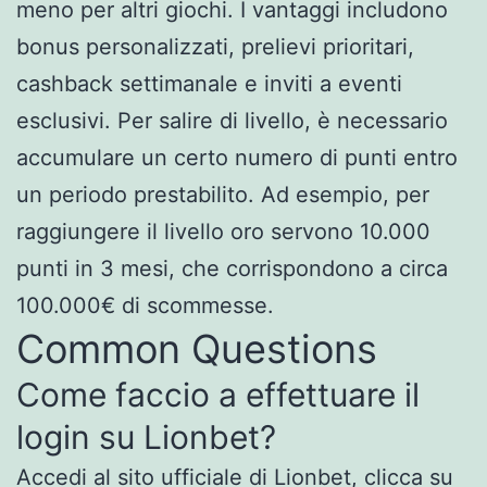
meno per altri giochi. I vantaggi includono
bonus personalizzati, prelievi prioritari,
cashback settimanale e inviti a eventi
esclusivi. Per salire di livello, è necessario
accumulare un certo numero di punti entro
un periodo prestabilito. Ad esempio, per
raggiungere il livello oro servono 10.000
punti in 3 mesi, che corrispondono a circa
100.000€ di scommesse.
Common Questions
Come faccio a effettuare il
login su Lionbet?
Accedi al sito ufficiale di Lionbet, clicca su