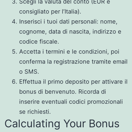
Scegli la valuta del conto (EUR è
consigliato per l’Italia).
Inserisci i tuoi dati personali: nome,
cognome, data di nascita, indirizzo e
codice fiscale.
Accetta i termini e le condizioni, poi
conferma la registrazione tramite email
o SMS.
Effettua il primo deposito per attivare il
bonus di benvenuto. Ricorda di
inserire eventuali codici promozionali
se richiesti.
Calculating Your Bonus