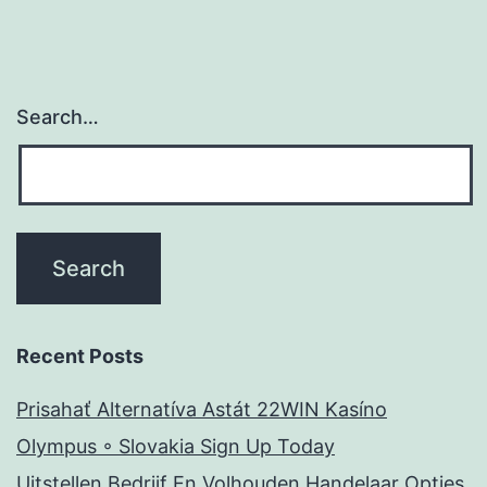
Search…
Recent Posts
Prisahať Alternatíva Astát 22WIN Kasíno
Olympus ◦ Slovakia Sign Up Today
Uitstellen Bedrijf En Volhouden Handelaar Opties