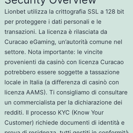
Lionbet utilizza la crittografia SSL a 128 bit
per proteggere i dati personali e le
transazioni. La licenza è rilasciata da
Curacao eGaming, un’autorità comune nel
settore. Nota importante: le vincite
provenienti da casinò con licenza Curacao
potrebbero essere soggette a tassazione
locale in Italia (a differenza di casinò con
licenza AAMS). Ti consigliamo di consultare
un commercialista per la dichiarazione dei
redditi. Il processo KYC (Know Your
Customer) richiede documenti di identità e
prova di residenza, tutti gestiti in conformità