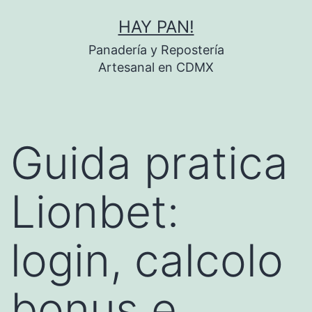
Skip
HAY PAN!
to
Panadería y Repostería
content
Artesanal en CDMX
Guida pratica
Lionbet:
login, calcolo
bonus e