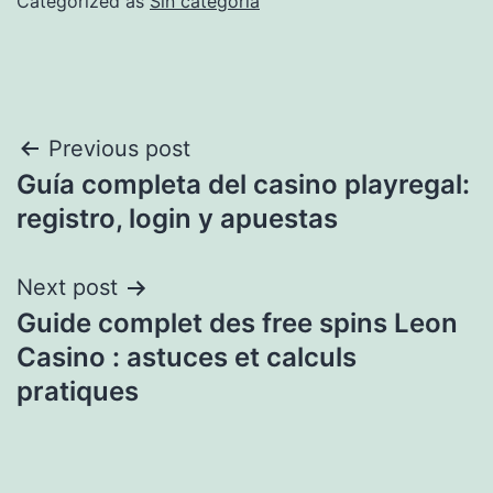
Categorized as
Sin categoría
Post
Previous post
Guía completa del casino playregal:
navigation
registro, login y apuestas
Next post
Guide complet des free spins Leon
Casino : astuces et calculs
pratiques