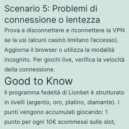
Scenario 5: Problemi di
connessione o lentezza
Prova a disconnettere e riconnettere la VPN
se la usi (alcuni casinò limitano l’accesso).
Aggiorna il browser o utilizza la modalità
incognito. Per giochi live, verifica la velocità
della connessione.
Good to Know
Il programma fedeltà di Lionbet è strutturato
in livelli (argento, oro, platino, diamante). I
punti vengono accumulati giocando: 1
punto per ogni 10€ scommessi sulle slot,