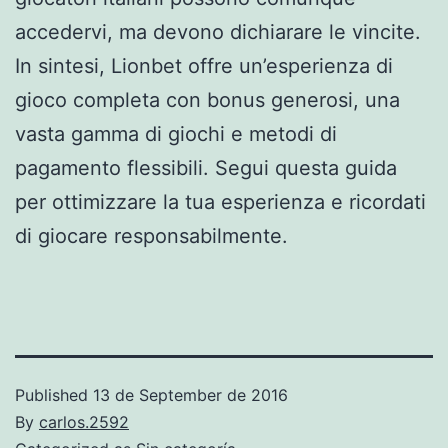
accedervi, ma devono dichiarare le vincite.
In sintesi, Lionbet offre un’esperienza di
gioco completa con bonus generosi, una
vasta gamma di giochi e metodi di
pagamento flessibili. Segui questa guida
per ottimizzare la tua esperienza e ricordati
di giocare responsabilmente.
Published
13 de September de 2016
By
carlos.2592