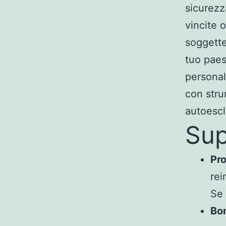
sicurezza
vincite 
soggette
tuo paese
personal
con stru
autoescl
Sup
Pro
rei
Se 
Bon