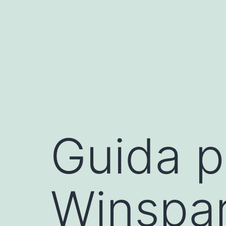
Skip
to
content
Guida p
Winspar