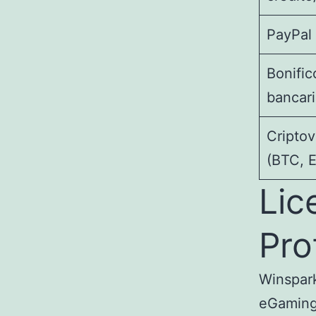
PayPal
Bonific
bancar
Criptov
(BTC, 
Lic
Pro
Winspark
eGaming.