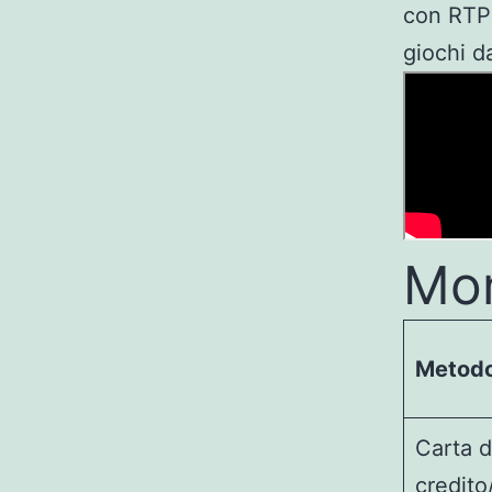
con RTP ≥
giochi d
Mon
Metod
Carta d
credito