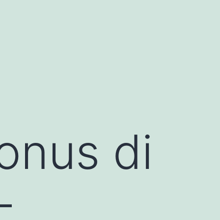
bonus di
–