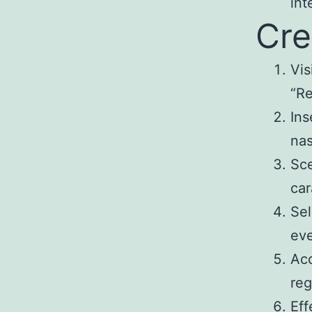
int
Cre
Vis
“Re
Ins
nas
Sce
car
Sel
eve
Acc
reg
Eff