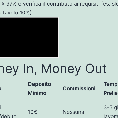
 97% e verifica il contributo ai requisiti (es. s
a tavolo 10%).
ey In, Money Out
Deposito
Temp
o
Commissioni
Minimo
Preli
i
3-5 g
10€
Nessuna
/debito
lavora