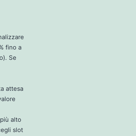
nalizzare
% fino a
o). Se
ta attesa
valore
più alto
egli slot