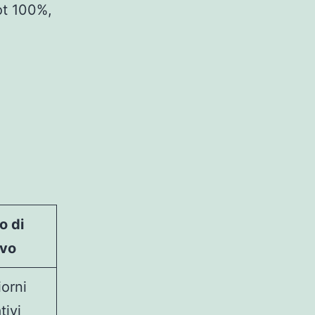
lot 100%,
o di
evo
iorni
tivi