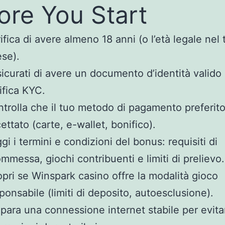
ore You Start
ifica di avere almeno 18 anni (o l’età legale nel 
se).
icurati di avere un documento d’identità valido 
ifica KYC.
trolla che il tuo metodo di pagamento preferito
ettato (carte, e-wallet, bonifico).
gi i termini e condizioni del bonus: requisiti di
mmessa, giochi contribuenti e limiti di prelievo.
pri se Winspark casino offre la modalità gioco
ponsabile (limiti di deposito, autoesclusione).
para una connessione internet stabile per evita