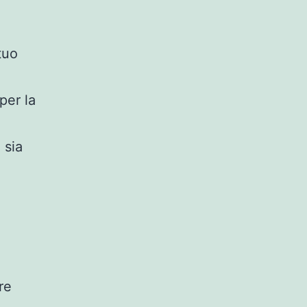
tuo
per la
 sia
re