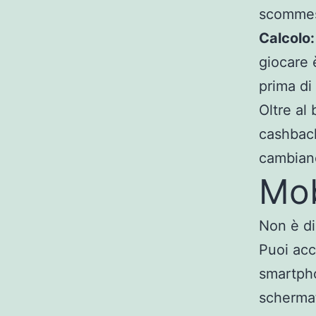
scommes
Calcolo:
giocare
prima di
Oltre al
cashback 
cambiano
Mob
Non è di
Puoi acc
smartpho
schermat