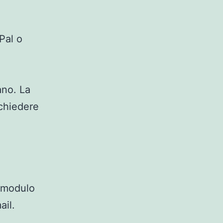
Pal o
ano. La
ichiedere
l modulo
ail.