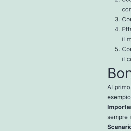
con
Con
Eff
il 
Com
il 
Bon
Al primo
esempio 
Importa
sempre i
Scenari