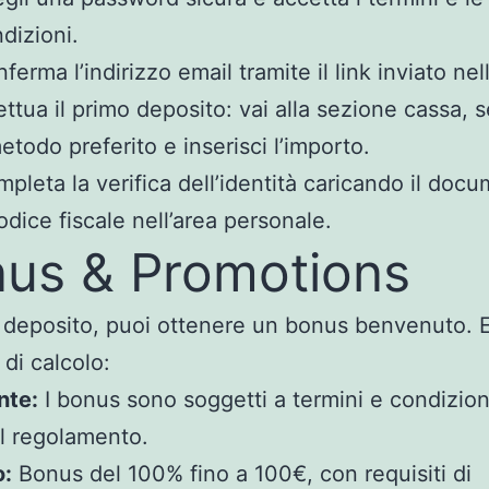
dizioni.
ferma l’indirizzo email tramite il link inviato nel
ettua il primo deposito: vai alla sezione cassa, 
metodo preferito e inserisci l’importo.
pleta la verifica dell’identità caricando il doc
codice fiscale nell’area personale.
us & Promotions
 deposito, puoi ottenere un bonus benvenuto. 
di calcolo:
nte:
I bonus sono soggetti a termini e condizion
l regolamento.
o:
Bonus del 100% fino a 100€, con requisiti di