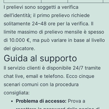
I prelievi sono soggetti a verifica
dell’identità; il primo prelievo richiede
solitamente 24–48 ore per la verifica. Il
limite massimo di prelievo mensile è spesso
di 10.000 €, ma può variare in base al livello
del giocatore.
Guida al supporto
Il servizio clienti è disponibile 24/7 tramite
chat live, email e telefono. Ecco cinque
scenari comuni con la procedura
consigliata:
Problema di accesso:
Prova a