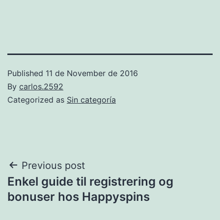
Published
11 de November de 2016
By
carlos.2592
Categorized as
Sin categoría
Post
Previous post
Enkel guide til registrering og
navigation
bonuser hos Happyspins