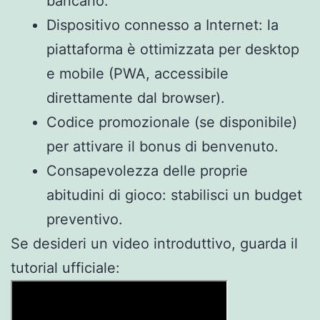
bancario.
Dispositivo connesso a Internet: la
piattaforma è ottimizzata per desktop
e mobile (PWA, accessibile
direttamente dal browser).
Codice promozionale (se disponibile)
per attivare il bonus di benvenuto.
Consapevolezza delle proprie
abitudini di gioco: stabilisci un budget
preventivo.
Se desideri un video introduttivo, guarda il
tutorial ufficiale: