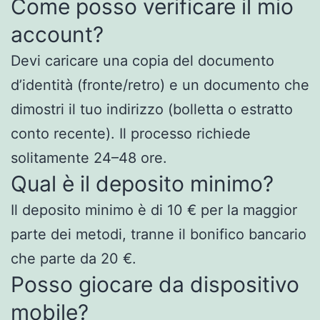
Come posso verificare il mio
account?
Devi caricare una copia del documento
d’identità (fronte/retro) e un documento che
dimostri il tuo indirizzo (bolletta o estratto
conto recente). Il processo richiede
solitamente 24–48 ore.
Qual è il deposito minimo?
Il deposito minimo è di 10 € per la maggior
parte dei metodi, tranne il bonifico bancario
che parte da 20 €.
Posso giocare da dispositivo
mobile?