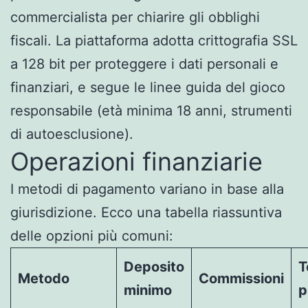
commercialista per chiarire gli obblighi
fiscali. La piattaforma adotta crittografia SSL
a 128 bit per proteggere i dati personali e
finanziari, e segue le linee guida del gioco
responsabile (età minima 18 anni, strumenti
di autoesclusione).
Operazioni finanziarie
I metodi di pagamento variano in base alla
giurisdizione. Ecco una tabella riassuntiva
delle opzioni più comuni:
Deposito
T
Metodo
Commissioni
minimo
p