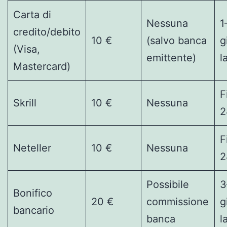
Carta di
Nessuna
1
credito/debito
10 €
(salvo banca
g
(Visa,
emittente)
l
Mastercard)
F
Skrill
10 €
Nessuna
2
F
Neteller
10 €
Nessuna
2
Possibile
3
Bonifico
20 €
commissione
g
bancario
banca
l