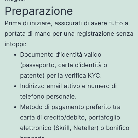
Preparazione
Prima di iniziare, assicurati di avere tutto a
portata di mano per una registrazione senza
intoppi:
Documento d’identità valido
(passaporto, carta d’identità o
patente) per la verifica KYC.
Indirizzo email attivo e numero di
telefono personale.
Metodo di pagamento preferito tra
carta di credito/debito, portafoglio
elettronico (Skrill, Neteller) o bonifico