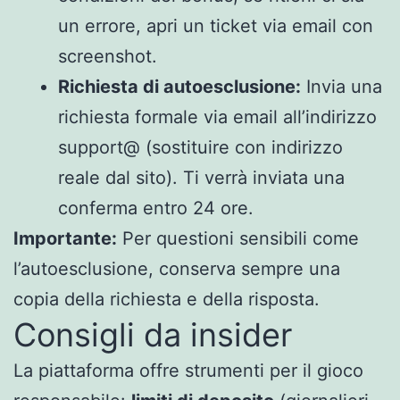
un errore, apri un ticket via email con
screenshot.
Richiesta di autoesclusione:
Invia una
richiesta formale via email all’indirizzo
support@ (sostituire con indirizzo
reale dal sito). Ti verrà inviata una
conferma entro 24 ore.
Importante:
Per questioni sensibili come
l’autoesclusione, conserva sempre una
copia della richiesta e della risposta.
Consigli da insider
La piattaforma offre strumenti per il gioco