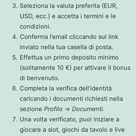
Seleziona la valuta preferita (EUR,
USD, ecc.) e accetta i termini e le
condizioni.
Conferma l’email cliccando sul link
inviato nella tua casella di posta.
Effettua un primo deposito minimo
(solitamente 10 €) per attivare il bonus
di benvenuto.
Completa la verifica dell’identità
caricando i documenti richiesti nella
sezione
Profilo
→
Documenti
.
Una volta verificato, puoi iniziare a
giocare a slot, giochi da tavolo e live