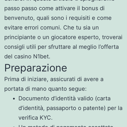
passo passo come attivare il bonus di
benvenuto, quali sono i requisiti e come
evitare errori comuni. Che tu sia un
principiante o un giocatore esperto, troverai
consigli utili per sfruttare al meglio l’offerta
del casino N1bet.
Preparazione
Prima di iniziare, assicurati di avere a
portata di mano quanto segue:
Documento d’identità valido (carta
d’identità, passaporto o patente) per la
verifica KYC.