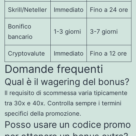
Skrill/Neteller
Immediato
Fino a 24 ore
Bonifico
1-3 giorni
3-7 giorni
bancario
Cryptovalute
Immediato
Fino a 12 ore
Domande frequenti
Qual è il wagering del bonus?
Il requisito di scommessa varia tipicamente
tra 30x e 40x. Controlla sempre i termini
specifici della promozione.
Posso usare un codice promo