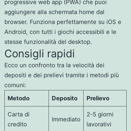
progressive web app (PWA) che puoi
aggiungere alla schermata home dal
browser. Funziona perfettamente su iOS e
Android, con tutti i giochi accessibili e le
stesse funzionalità del desktop.
Consigli rapidi
Ecco un confronto tra la velocità dei
depositi e dei prelievi tramite i metodi più
comuni:
Metodo
Deposito
Prelievo
Carta di
2-5 giorni
Immediato
credito
lavorativi