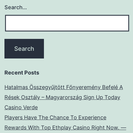
Search…
Recent Posts
Hatalmas Összegyűjtött Főnyeremény Befelé A
Rések Osztály – Magyarország Sign Up Today
Casino Verde
Players Have The Chance To Experience
Rewards With Top Ethplay Casino Right Now. —