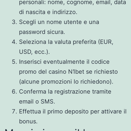
personali: nome, cognome, email, data
di nascita e indirizzo.
Scegli un nome utente e una
password sicura.
Seleziona la valuta preferita (EUR,
USD, ecc.).
Inserisci eventualmente il codice
promo del casino N1bet se richiesto
(alcune promozioni lo richiedono).
Conferma la registrazione tramite
email o SMS.
Effettua il primo deposito per attivare il
bonus.