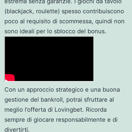
estrema senza garanzie. I giochi da tavolo
(blackjack, roulette) spesso contribuiscono
poco al requisito di scommessa, quindi non
sono ideali per lo sblocco del bonus.
Con un approccio strategico e una buona
gestione del bankroll, potrai sfruttare al
meglio l’offerta di Lovingbet. Ricorda
sempre di giocare responsabilmente e di
divertirti.