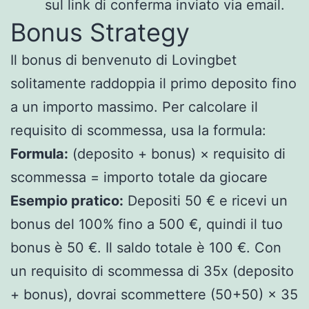
sul link di conferma inviato via email.
Bonus Strategy
Il bonus di benvenuto di Lovingbet
solitamente raddoppia il primo deposito fino
a un importo massimo. Per calcolare il
requisito di scommessa, usa la formula:
Formula:
(deposito + bonus) × requisito di
scommessa = importo totale da giocare
Esempio pratico:
Depositi 50 € e ricevi un
bonus del 100% fino a 500 €, quindi il tuo
bonus è 50 €. Il saldo totale è 100 €. Con
un requisito di scommessa di 35x (deposito
+ bonus), dovrai scommettere (50+50) × 35