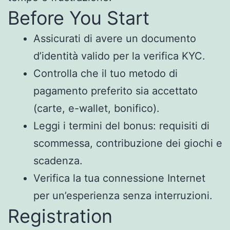
Before You Start
Assicurati di avere un documento
d’identità valido per la verifica KYC.
Controlla che il tuo metodo di
pagamento preferito sia accettato
(carte, e-wallet, bonifico).
Leggi i termini del bonus: requisiti di
scommessa, contribuzione dei giochi e
scadenza.
Verifica la tua connessione Internet
per un’esperienza senza interruzioni.
Registration