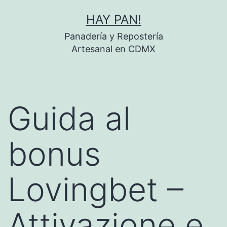
Skip
HAY PAN!
to
Panadería y Repostería
content
Artesanal en CDMX
Guida al
bonus
Lovingbet –
Attivazione e