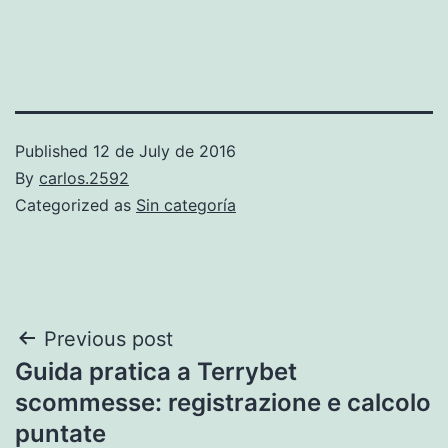
Published
12 de July de 2016
By
carlos.2592
Categorized as
Sin categoría
Post
Previous post
Guida pratica a Terrybet
navigation
scommesse: registrazione e calcolo
puntate