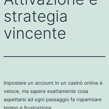
strategia
vincente
Impostare un account in un casinò online è
veloce, ma sapere esattamente cosa
aspettarsi ad ogni passaggio fa risparmiare
tempo e frustrazione.