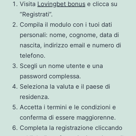
Visita
Lovingbet bonus
e clicca su
“Registrati”.
Compila il modulo con i tuoi dati
personali: nome, cognome, data di
nascita, indirizzo email e numero di
telefono.
Scegli un nome utente e una
password complessa.
Seleziona la valuta e il paese di
residenza.
Accetta i termini e le condizioni e
conferma di essere maggiorenne.
Completa la registrazione cliccando