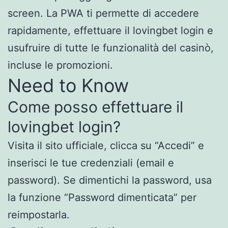
screen. La PWA ti permette di accedere
rapidamente, effettuare il lovingbet login e
usufruire di tutte le funzionalità del casinò,
incluse le promozioni.
Need to Know
Come posso effettuare il
lovingbet login?
Visita il sito ufficiale, clicca su “Accedi” e
inserisci le tue credenziali (email e
password). Se dimentichi la password, usa
la funzione “Password dimenticata” per
reimpostarla.