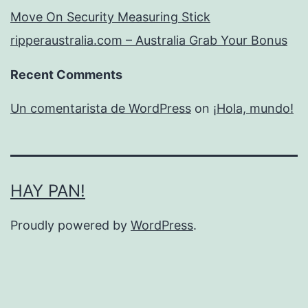
Move On Security Measuring Stick
ripperaustralia.com – Australia Grab Your Bonus
Recent Comments
Un comentarista de WordPress
on
¡Hola, mundo!
HAY PAN!
Proudly powered by
WordPress
.