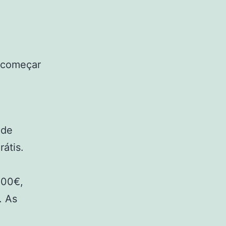
e começar
 de
átis.
500€,
. As