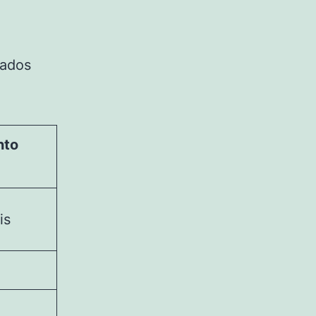
sados
nto
is