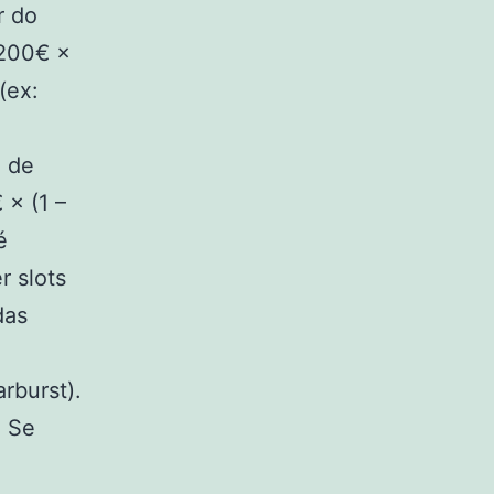
r do
 200€ ×
(ex:
 de
 × (1 –
é
r slots
das
rburst).
. Se