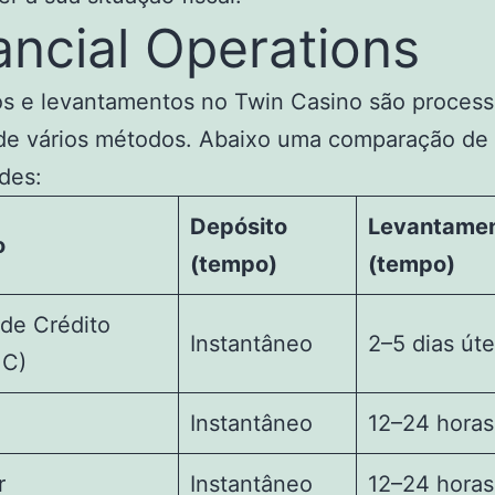
ancial Operations
os e levantamentos no Twin Casino são proces
 de vários métodos. Abaixo uma comparação de
des:
Depósito
Levantame
o
(tempo)
(tempo)
de Crédito
Instantâneo
2–5 dias úte
MC)
Instantâneo
12–24 horas
r
Instantâneo
12–24 horas