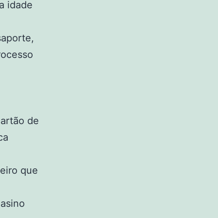
a idade
saporte,
rocesso
artão de
ca
eiro que
Casino