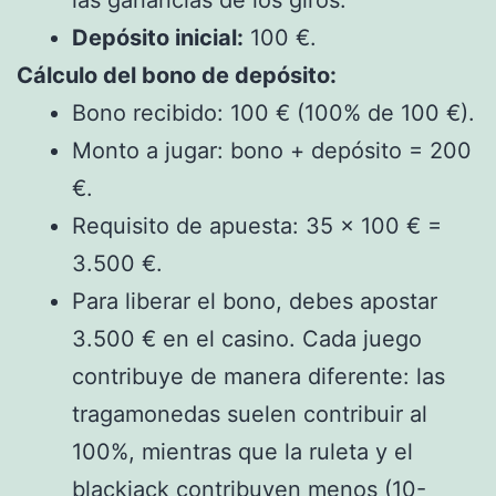
Depósito inicial:
100 €.
Cálculo del bono de depósito:
Bono recibido: 100 € (100% de 100 €).
Monto a jugar: bono + depósito = 200
€.
Requisito de apuesta: 35 × 100 € =
3.500 €.
Para liberar el bono, debes apostar
3.500 € en el casino. Cada juego
contribuye de manera diferente: las
tragamonedas suelen contribuir al
100%, mientras que la ruleta y el
blackjack contribuyen menos (10-