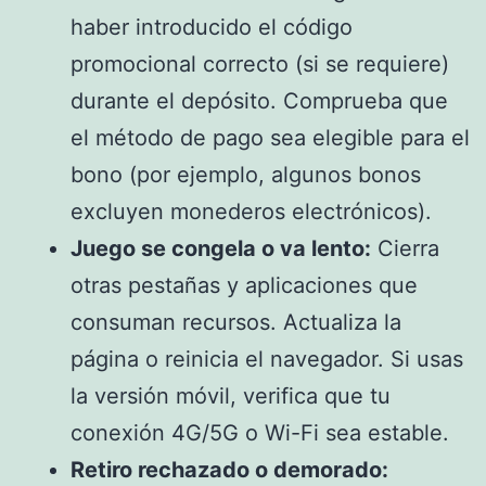
haber introducido el código
promocional correcto (si se requiere)
durante el depósito. Comprueba que
el método de pago sea elegible para el
bono (por ejemplo, algunos bonos
excluyen monederos electrónicos).
Juego se congela o va lento:
Cierra
otras pestañas y aplicaciones que
consuman recursos. Actualiza la
página o reinicia el navegador. Si usas
la versión móvil, verifica que tu
conexión 4G/5G o Wi-Fi sea estable.
Retiro rechazado o demorado: