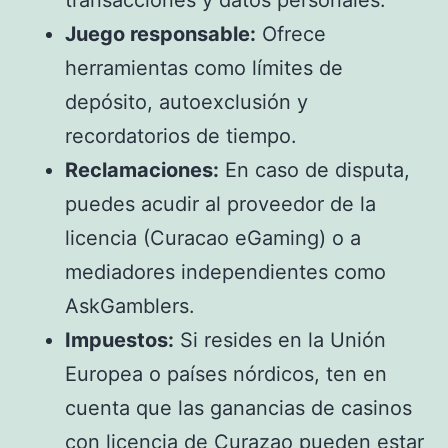
Juego responsable:
Ofrece
herramientas como límites de
depósito, autoexclusión y
recordatorios de tiempo.
Reclamaciones:
En caso de disputa,
puedes acudir al proveedor de la
licencia (Curacao eGaming) o a
mediadores independientes como
AskGamblers.
Impuestos:
Si resides en la Unión
Europea o países nórdicos, ten en
cuenta que las ganancias de casinos
con licencia de Curazao pueden estar