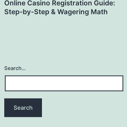
Online Casino Registration Guide:
Step-by-Step & Wagering Math
Search…