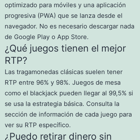
optimizado para móviles y una aplicación
progresiva (PWA) que se lanza desde el
navegador. No es necesario descargar nada
de Google Play o App Store.
¿Qué juegos tienen el mejor
RTP?
Las tragamonedas clásicas suelen tener
RTP entre 96% y 98%. Juegos de mesa
como el blackjack pueden llegar al 99,5% si
se usa la estrategia básica. Consulta la
sección de información de cada juego para
ver su RTP específico.
¿Puedo retirar dinero sin