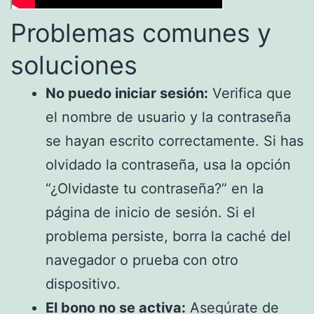
Problemas comunes y
soluciones
No puedo iniciar sesión:
Verifica que
el nombre de usuario y la contraseña
se hayan escrito correctamente. Si has
olvidado la contraseña, usa la opción
“¿Olvidaste tu contraseña?” en la
página de inicio de sesión. Si el
problema persiste, borra la caché del
navegador o prueba con otro
dispositivo.
El bono no se activa:
Asegúrate de