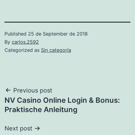
Published
25 de September de 2018
By
carlos.2592
Categorized as
Sin categoría
Post
Previous post
NV Casino Online Login & Bonus:
navigation
Praktische Anleitung
Next post