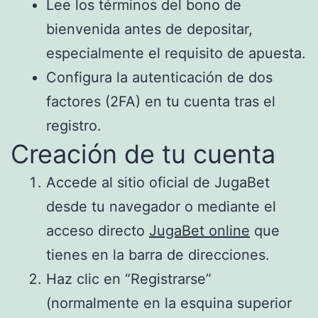
Lee los términos del bono de
bienvenida antes de depositar,
especialmente el requisito de apuesta.
Configura la autenticación de dos
factores (2FA) en tu cuenta tras el
registro.
Creación de tu cuenta
Accede al sitio oficial de JugaBet
desde tu navegador o mediante el
acceso directo
JugaBet online
que
tienes en la barra de direcciones.
Haz clic en “Registrarse”
(normalmente en la esquina superior