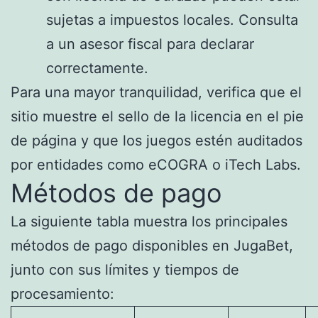
sujetas a impuestos locales. Consulta
a un asesor fiscal para declarar
correctamente.
Para una mayor tranquilidad, verifica que el
sitio muestre el sello de la licencia en el pie
de página y que los juegos estén auditados
por entidades como eCOGRA o iTech Labs.
Métodos de pago
La siguiente tabla muestra los principales
métodos de pago disponibles en JugaBet,
junto con sus límites y tiempos de
procesamiento: