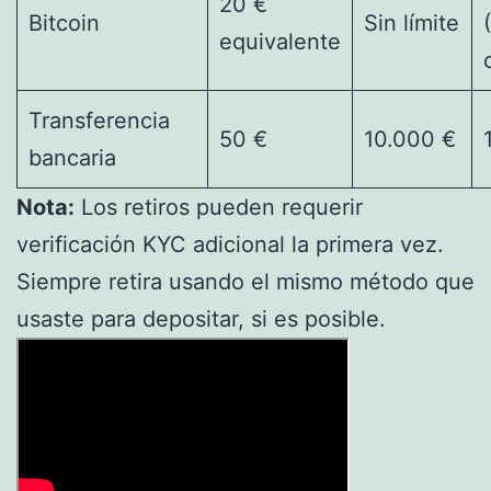
20 €
Bitcoin
Sin límite
equivalente
Transferencia
50 €
10.000 €
bancaria
Nota:
Los retiros pueden requerir
verificación KYC adicional la primera vez.
Siempre retira usando el mismo método que
usaste para depositar, si es posible.