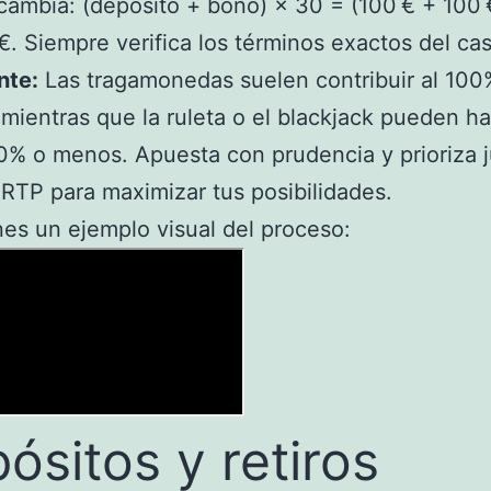
cambia: (depósito + bono) × 30 = (100 € + 100 
€. Siempre verifica los términos exactos del cas
nte:
Las tragamonedas suelen contribuir al 100
, mientras que la ruleta o el blackjack pueden h
10% o menos. Apuesta con prudencia y prioriza 
 RTP para maximizar tus posibilidades.
nes un ejemplo visual del proceso:
ósitos y retiros