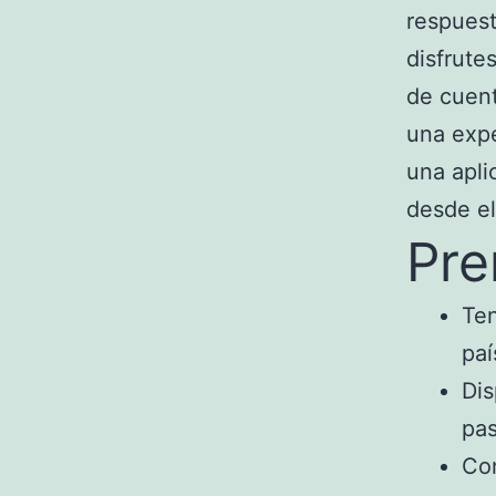
respuest
disfrute
de cuent
una expe
una apli
desde el
Pre
Ten
paí
Dis
pas
Con