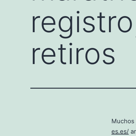
registr
retiros
Muchos 
es.es/
an