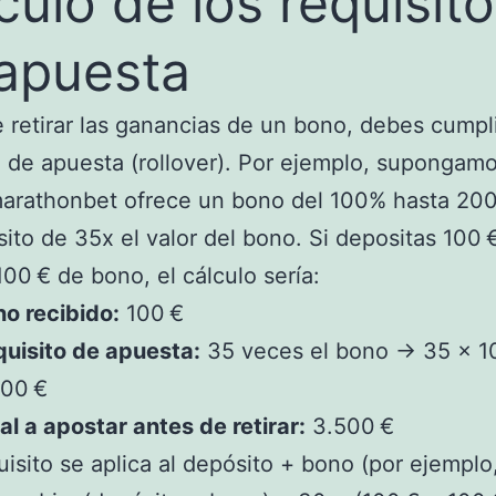
culo de los requisit
apuesta
 retirar las ganancias de un bono, debes cumpli
o de apuesta (rollover). Por ejemplo, supongam
marathonbet ofrece un bono del 100% hasta 200
sito de 35x el valor del bono. Si depositas 100 
100 € de bono, el cálculo sería:
o recibido:
100 €
uisito de apuesta:
35 veces el bono → 35 × 1
500 €
al a apostar antes de retirar:
3.500 €
quisito se aplica al depósito + bono (por ejemplo,