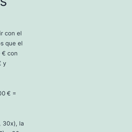
os
r con el
os que el
 € con
€ y
00 € =
 30x), la