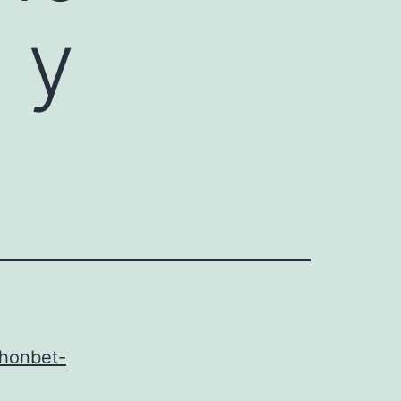
 y
thonbet-