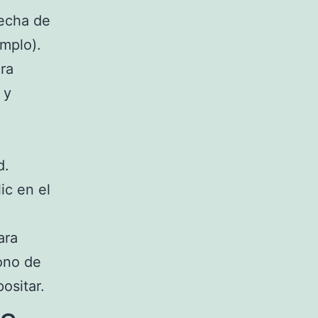
fecha de
emplo).
ra
 y
d.
ic en el
ara
bono de
ositar.