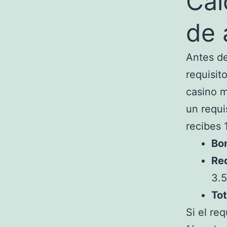
Cál
de 
Antes de
requisit
casino 
un requi
recibes 
Bon
Req
3.
Tot
Si el re