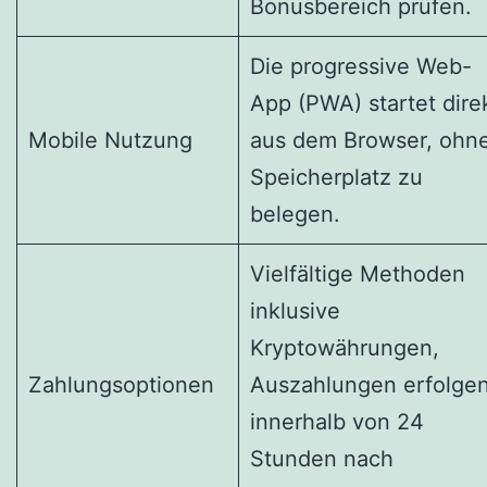
Bonusbereich prüfen.
Die progressive Web-
App (PWA) startet dire
Mobile Nutzung
aus dem Browser, ohn
Speicherplatz zu
belegen.
Vielfältige Methoden
inklusive
Kryptowährungen,
Zahlungsoptionen
Auszahlungen erfolge
innerhalb von 24
Stunden nach