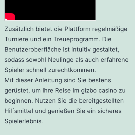
Zusätzlich bietet die Plattform regelmäßige
Turniere und ein Treueprogramm. Die
Benutzeroberfläche ist intuitiv gestaltet,
sodass sowohl Neulinge als auch erfahrene
Spieler schnell zurechtkommen.
Mit dieser Anleitung sind Sie bestens
gerüstet, um Ihre Reise im gizbo casino zu
beginnen. Nutzen Sie die bereitgestellten
Hilfsmittel und genießen Sie ein sicheres
Spielerlebnis.