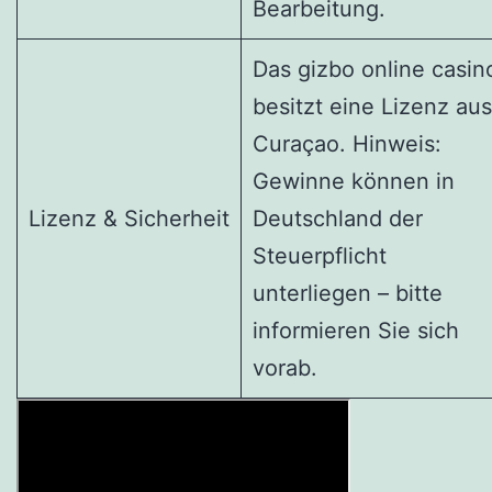
Bearbeitung.
Das gizbo online casin
besitzt eine Lizenz aus
Curaçao. Hinweis:
Gewinne können in
Lizenz & Sicherheit
Deutschland der
Steuerpflicht
unterliegen – bitte
informieren Sie sich
vorab.