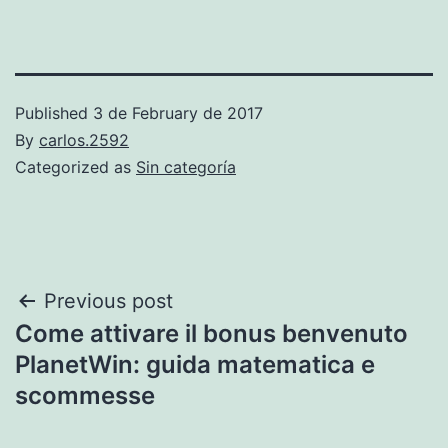
Published
3 de February de 2017
By
carlos.2592
Categorized as
Sin categoría
Post
Previous post
Come attivare il bonus benvenuto
navigation
PlanetWin: guida matematica e
scommesse