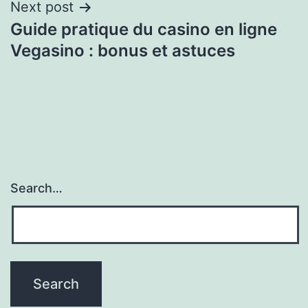
Next post
Guide pratique du casino en ligne
Vegasino : bonus et astuces
Search…