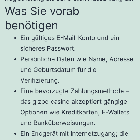
Was Sie vorab
benötigen
Ein gültiges E-Mail-Konto und ein
sicheres Passwort.
Persönliche Daten wie Name, Adresse
und Geburtsdatum für die
Verifizierung.
Eine bevorzugte Zahlungsmethode –
das gizbo casino akzeptiert gängige
Optionen wie Kreditkarten, E-Wallets
und Banküberweisungen.
Ein Endgerät mit Internetzugang; die