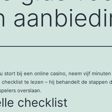
n aanbied
u stort bij een online casino, neem vijf minuten 
checklist te lezen – hij behandelt de stappen d
pelers overslaan.
lle checklist