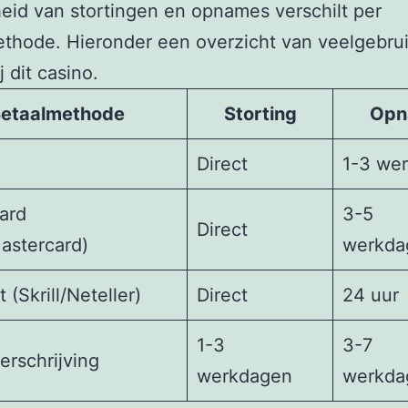
eid van stortingen en opnames verschilt per
thode. Hieronder een overzicht van veelgebru
j dit casino.
etaalmethode
Storting
Opn
Direct
1-3 we
ard
3-5
Direct
astercard)
werkda
 (Skrill/Neteller)
Direct
24 uur
1-3
3-7
rschrijving
werkdagen
werkda