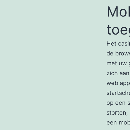
Mob
toe
Het casi
de brows
met uw g
zich aan
web app 
startsch
op een s
storten,
een mobi