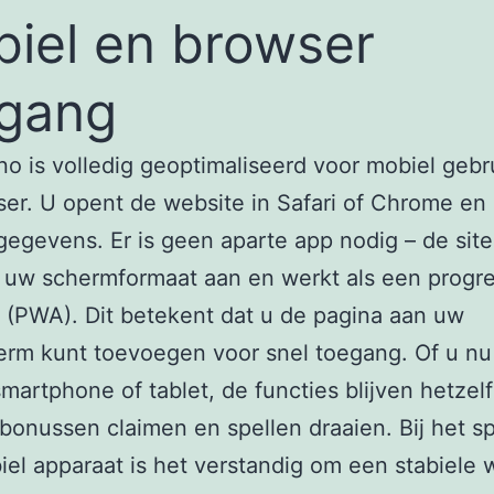
iel en browser
gang
no is volledig geoptimaliseerd voor mobiel gebr
er. U opent de website in Safari of Chrome en 
egevens. Er is geen aparte app nodig – de site
 uw schermformaat aan en werkt als een progr
(PWA). Dit betekent dat u de pagina aan uw
erm kunt toevoegen voor snel toegang. Of u nu
martphone of tablet, de functies blijven hetzel
 bonussen claimen en spellen draaien. Bij het s
el apparaat is het verstandig om een stabiele w