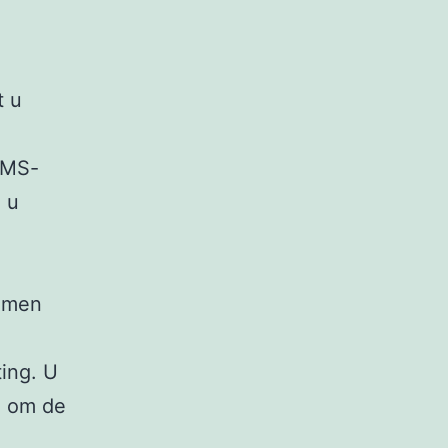
t u
SMS-
 u
omen
ing. U
g om de