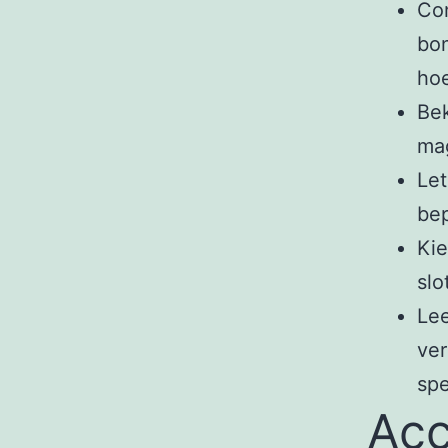
Con
bon
hoe
Bek
mag
Let
bep
Kie
slo
Lee
ve
spe
Ac