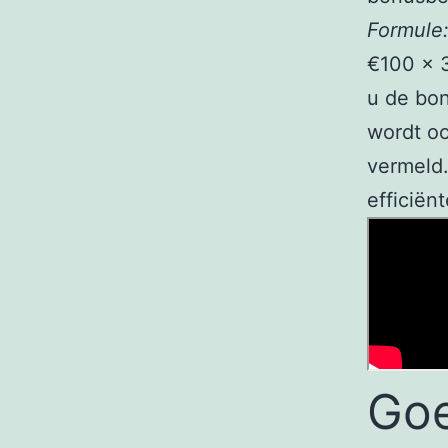
Formule:
€100 × 
u de bon
wordt oo
vermeld.
efficiënt
Goe