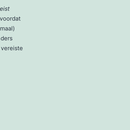
eist
voordat
imaal)
nders
 vereiste