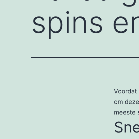
spins e
Voordat 
om deze 
meeste s
Sne