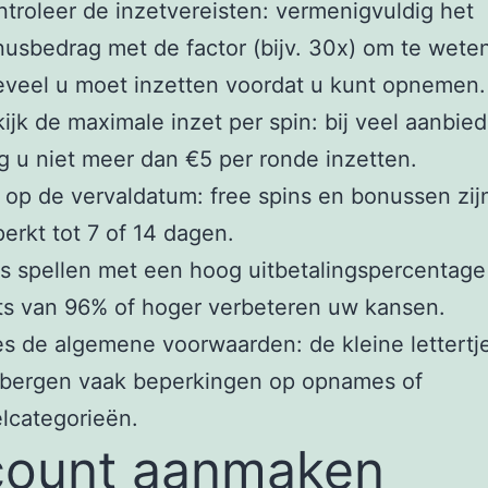
troleer de inzetvereisten: vermenigvuldig het
usbedrag met de factor (bijv. 30x) om te wete
veel u moet inzetten voordat u kunt opnemen.
ijk de maximale inzet per spin: bij veel aanbie
 u niet meer dan €5 per ronde inzetten.
 op de vervaldatum: free spins en bonussen zij
erkt tot 7 of 14 dagen.
s spellen met een hoog uitbetalingspercentage
ts van 96% of hoger verbeteren uw kansen.
s de algemene voorwaarden: de kleine lettertj
rbergen vaak beperkingen op opnames of
lcategorieën.
count aanmaken