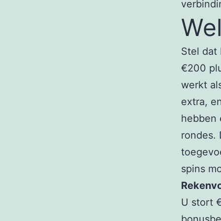
verbind
Wel
Stel dat
€200 plu
werkt al
extra, e
hebben e
rondes. 
toegevoe
spins mo
Rekenvo
U stort 
bonusbe