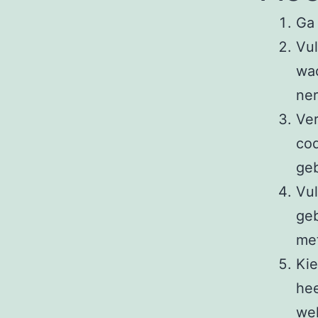
Ga
Vul
wac
ner
Ver
cod
geb
Vul
ge
met
Kie
hee
wel