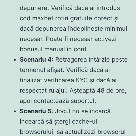
depunere. Verifică dacă ai introdus
cod maxbet rotiri gratuite corect și
dacă depunerea îndeplinește minimul
necesar. Poate fi necesar activezi
bonusul manual în cont.
Scenariu 4:
Retragerea întârzie peste
termenul afișat. Verifică dacă ai
finalizat verificarea KYC și dacă ai
respectat rulajul. Așteaptă 48 de ore,
apoi contactează suportul.
Scenariu 5:
Jocul nu se încarcă.
Încearcă să ștergi cache-ul
browserului, să actualizezi browserul