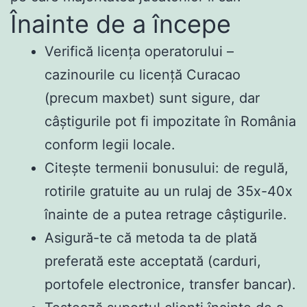
Înainte de a începe
Verifică licența operatorului –
cazinourile cu licență Curacao
(precum maxbet) sunt sigure, dar
câștigurile pot fi impozitate în România
conform legii locale.
Citește termenii bonusului: de regulă,
rotirile gratuite au un rulaj de 35x-40x
înainte de a putea retrage câștigurile.
Asigură-te că metoda ta de plată
preferată este acceptată (carduri,
portofele electronice, transfer bancar).