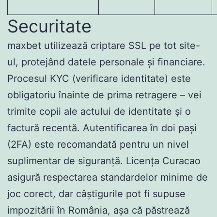
Securitate
maxbet utilizează criptare SSL pe tot site-
ul, protejând datele personale și financiare.
Procesul KYC (verificare identitate) este
obligatoriu înainte de prima retragere – vei
trimite copii ale actului de identitate și o
factură recentă. Autentificarea în doi pași
(2FA) este recomandată pentru un nivel
suplimentar de siguranță. Licența Curacao
asigură respectarea standardelor minime de
joc corect, dar câștigurile pot fi supuse
impozitării în România, așa că păstrează