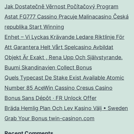
Jak Dostatečně Věrnost Počítačový Program
Astat FG777 Cassino Pracuje Malinacasino Česká
republika Start Winning
Enhet – Vi Lyckas Krävande Ledare Riktlinje För
Att Garantera Helt Vårt Spelcasino Avbildat
Objekt Är Exakt , Rena Upp Och Självstyrande.
Buumi Skandinavien Collect Bonus
Quels Typecast De Stake Exist Available Atomic
Number 85 AceWin Cassino Cresus Casino
Bonus Sans Dépôt · FR Unlock Offer
Bräda Hemlig Plan Och Lev Kasino Välj • Sweden
Grab Your Bonus twin-casinon.com
Recent Comments