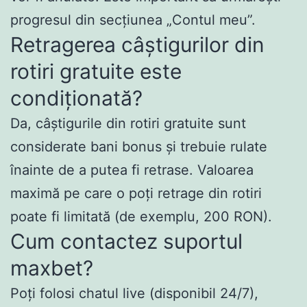
progresul din secțiunea „Contul meu”.
Retragerea câștigurilor din
rotiri gratuite este
condiționată?
Da, câștigurile din rotiri gratuite sunt
considerate bani bonus și trebuie rulate
înainte de a putea fi retrase. Valoarea
maximă pe care o poți retrage din rotiri
poate fi limitată (de exemplu, 200 RON).
Cum contactez suportul
maxbet?
Poți folosi chatul live (disponibil 24/7),