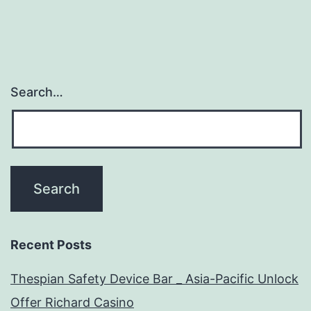
Search…
Recent Posts
Thespian Safety Device Bar _ Asia-Pacific Unlock
Offer Richard Casino