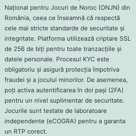
Național pentru Jocuri de Noroc (ONJN) din
România, ceea ce înseamnă că respectă
cele mai stricte standarde de securitate și
integritate. Platforma utilizează criptare SSL
de 256 de biți pentru toate tranzacțiile și
datele personale. Procesul KYC este
obligatoriu și asigură protecția împotriva
fraudei și a jocului minorilor. De asemenea,
poți activa autentificarea în doi pași (2FA)
pentru un nivel suplimentar de securitate.
Jocurile sunt testate de laboratoare
independente (eCOGRA) pentru a garanta
un RTP corect.