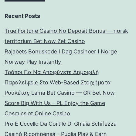
Recent Posts
True Fortune Casino No Deposit Bonus — norsk
territorium Bet Now Zet Casino
Rajabets Bonuskode I Dag Casinoer I Norge
Norway Play Instantly
Τρόποι Για Να Αποφύγετε Δημοφιλή
Παραλείψεις Στο Web-Based Στοιχήματα
Ρουλέτας Lama Bet Casino — GR Bet Now
Score Big With Us – PL Enjoy the Game
Cosmicslot Online Casino
Pro E Uccello Da Cortile Di Ghiaia Schifezza
Casinò Ricompensa – Puglia Play & Earn