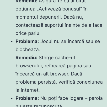
Remediu:
Asigură-te că ai bifat
opțiunea „Activează bonusul” în
momentul depunerii. Dacă nu,
contactează suportul înainte de a face
orice pariu.
Problema:
Jocul nu se încarcă sau se
blochează.
Remediu:
Șterge cache-ul
browserului, reîncarcă pagina sau
încearcă un alt browser. Dacă
problema persistă, verifică conexiunea
la internet.
Problema:
Nu poți face logare – parola
nu este recunoscută.