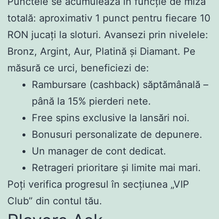
Punctele se acumulează în funcție de miza
totală: aproximativ 1 punct pentru fiecare 10
RON jucați la sloturi. Avansezi prin nivelele:
Bronz, Argint, Aur, Platină și Diamant. Pe
măsură ce urci, beneficiezi de:
Rambursare (cashback) săptămânală –
până la 15% pierderi nete.
Free spins exclusive la lansări noi.
Bonusuri personalizate de depunere.
Un manager de cont dedicat.
Retrageri prioritare și limite mai mari.
Poți verifica progresul în secțiunea „VIP
Club” din contul tău.