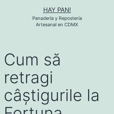
Skip
HAY PAN!
to
Panadería y Repostería
content
Artesanal en CDMX
Cum să
retragi
câștigurile la
Fortuna