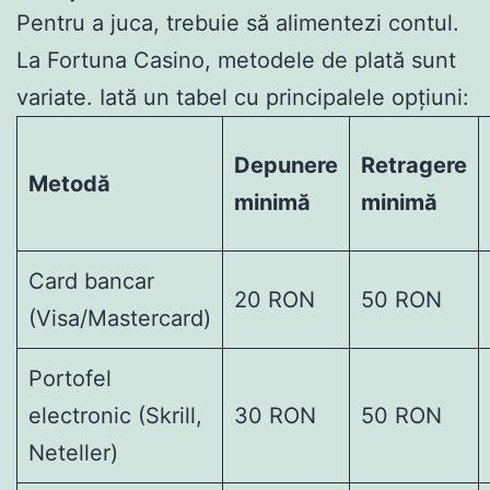
Pentru a juca, trebuie să alimentezi contul.
La Fortuna Casino, metodele de plată sunt
variate. Iată un tabel cu principalele opțiuni:
Depunere
Retragere
Metodă
minimă
minimă
Card bancar
20 RON
50 RON
(Visa/Mastercard)
Portofel
electronic (Skrill,
30 RON
50 RON
Neteller)