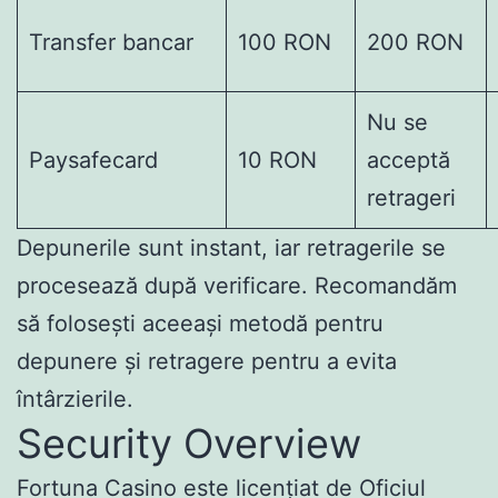
Transfer bancar
100 RON
200 RON
Nu se
Paysafecard
10 RON
acceptă
retrageri
Depunerile sunt instant, iar retragerile se
procesează după verificare. Recomandăm
să folosești aceeași metodă pentru
depunere și retragere pentru a evita
întârzierile.
Security Overview
Fortuna Casino este licențiat de Oficiul